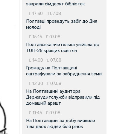
закрили сімдесят бібліотек
17:30
07.08
Полтавці проведуть забіг до Дня
молоді
15:15
07.08
Полтавська вчителька увійшла до
ТОП-25 кращих освітян
14:00
07.08
Громаду на Полтавщині
оштрафували за забруднення землі
12:30
07.08
На Полтавщині аудитора
Держаудитслужби відправили під
домашній арешт
11:45
07.08
На Полтавщині за добу виявили
тіла двох людей біля річок