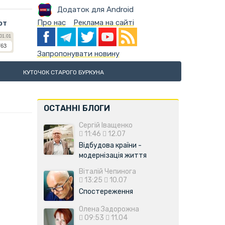
Додаток для Android
Про нас
Реклама на сайті
ют
Запропонувати новину
КУТОЧОК СТАРОГО БУРКУНА
ОСТАННІ БЛОГИ
Сергій Іващенко
11:46
12.07
Відбудова країни -
модернізація життя
Віталій Чепинога
13:25
10.07
Спостереження
Олена Задорожна
09:53
11.04