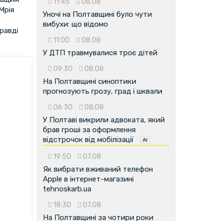
11:45
08.08
Мрія
Уночі на Полтавщині було чути
вибухи: що відомо
равді
11:00
08.08
У ДТП травмувалися троє дітей
09:30
08.08
На Полтавщині синоптики
прогнозують грозу, град і шквали
06:30
08.08
У Полтаві викрили адвоката, який
брав гроші за оформлення
відстрочок від мобілізації
19:50
07.08
Як вибрати вживаний телефон
Apple в інтернет-магазині
tehnoskarb.ua
18:30
07.08
На Полтавщині за чотири роки