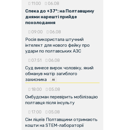
11:00
06.08
Спека до +37°: на Полтавщину
днями нарешті прийде
похолодання
09:00
06.08
Росія використала штучний
інтелект для нового фейку про
удари по полтавських АЗС
07:51
06.08
Суд винесе вирок чоловіку, який
обманув матір загиблого
захисника
18:00
05.08
Омбудсман перевірить мобілізацію
полтавця після інсульту
17:00
05.08
Сім ліцеїв Полтавщини отримають
кошти на STEM-лабораторії