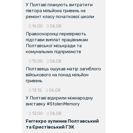
У Полтаві планують витратити
півтора мільйона гривень на
ремонт класу початкової школи
16:00
06.08
Правоохоронці перевіряють
підстави виплат працівникам
Полтавської міськради та
комунальних підприємств
15:00
06.08
Полтавець ошукав матір загиблого
військового на понад мільйон
гривень
13:15
06.08
У Полтаві відкрили міжнародну
виставку #StolenMemory
12:00
06.08
Ferrexpo зупинив Полтавський
та Єристівський ГЗК