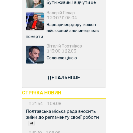
Бути живим. І відчути це
Валерій Пекар
20:07
05.04
Варвари мордору: кожен
військовий злочинець має
померти
Віталій Портніков
13:00
22.03
Солоною ціною
ДЕТАЛЬНІШЕ
СТРІЧКА НОВИН
21:54
08.08
Полтавська міська рада вносить
зміни до регламенту своєї роботи