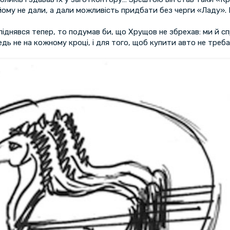
ому не дали, а дали можливість придбати без черги «Ладу». 
піднявся тепер, то подумав би, що Хрущов не збрехав: ми й сп
дь не на кожному кроці, і для того, щоб купити авто не треба