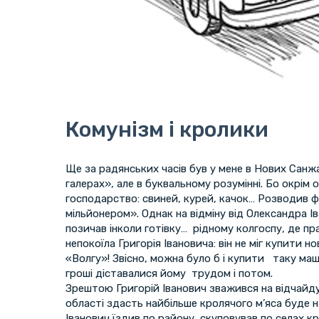
Комунізм і кролики
Ще за радянських часів був у мене в Нових Санжар
галерах», але в буквальному розумінні. Бо окрім
господарство: свиней, курей, качок… Розводив фр
мільйонером». Однак на відміну від Олександра І
позичав інколи готівку… рідному колгоспу, де пр
непокоїла Григорія Івановича: він не міг купити но
«Волгу»! Звісно, можна було б і купити таку ма
гроші діставалися йому трудом і потом.
Зрештою Григорій Іванович зважився на відчайдуш
області здасть найбільше кролячого м’яса буде 
Іванович їздив по району, скуповував по селах к