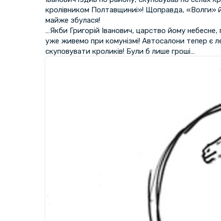
кролівником Полтавщиниі»! Щоправда, «Волги» й
майже збулася!
…Якби Григорій Іванович, царство йому небесне, 
уже живемо при комунізмі! Автосалони тепер є ле
скуповувати кроликів! Були б лише гроші…