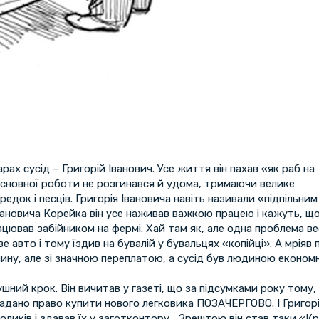
ах сусід – Григорій Іванович. Усе життя він пахав «як раб на
 основної роботи не розгинався й удома, тримаючи велике
едок і песців. Григорія Івановича навіть називали «підпільним
вановича Корейка він усе наживав важкою працею і кажуть, що
ацював забійником на фермі. Хай там як, але одна проблема ве
ве авто і тому їздив на бувалій у бувальцях «копійці». А мріяв 
шину, але зі значною переплатою, а сусід був людиною економ
ний крок. Він вичитав у газеті, що за підсумками року тому,
надано право купити нового легковика ПОЗАЧЕРГОВО. І Григор
роликів і здавав їх у заготконтору… Зрештою він став таки «