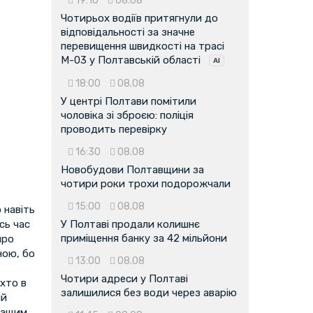
19:10
08.08
Чотирьох водіїв притягнули до
відповідальності за значне
перевищення швидкості на трасі
М-03 у Полтавській області
18:00
08.08
У центрі Полтави помітили
чоловіка зі зброєю: поліція
проводить перевірку
16:30
08.08
Новобудови Полтавщини за
чотири роки трохи подорожчали
15:00
08.08
 навіть
сь час
У Полтаві продали колишнє
приміщення банку за 42 мільйони
про
ною, бо
13:00
08.08
Чотири адреси у Полтаві
 хто в
залишилися без води через аварію
ій
Кращим