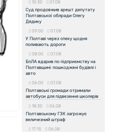
10:30
07.08
Суд продовжив арешт депутату
Полтавської облради Олегу
Дядику
09:00
07.08
У Полтаві через спеку щодня
поливають дороги
08:00
07.08
БпЛА вдарив по підприємству на
Полтавщині: пошкоджені будівлі і
авто
06:00
07.08
Полтавські громади отримали
автобуси для підвезення школярів
18:30
06.08
Полтавському ГЗК загрожує
величезний штраф
17:15
06.08