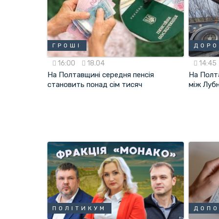
ГРОШІ
ДОРО
16:00
18.04
14:45
На Полтавщині середня пенсія
На Полт
становить понад сім тисяч
між Луб
ПОЛІТИКУМ
ДОП