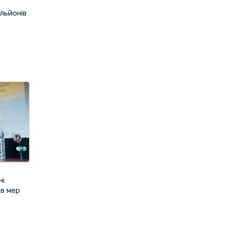
льйонів
ні
в мер