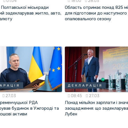
5
01.04
18:00
28.03
 Полтавської міськради
Область отримає понад 825 мі
ий задекларував житло, авто,
для підготовки до наступного
алюту
опалювального сезону
АРАЦІЯ
ДЕКЛАРАЦІЯ
27.03
08:45
27.03
Кременчуцької РДА
Понад мільйон зарплати і знач
рував будинок в Ужгороді та
заощадження: що задекларува
рошові активи
Лубен