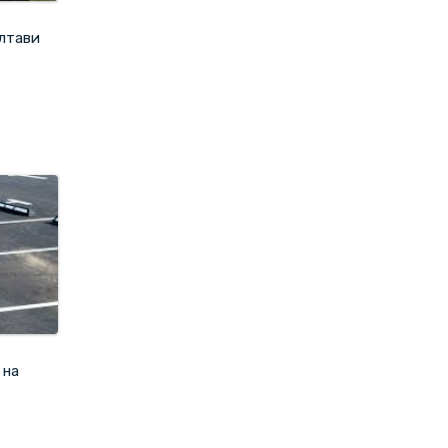
олтави
 на