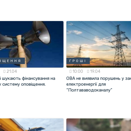
ІЩЕННЯ
ГРОШІ
5
21.04
10:00
19.04
і шукають фінансування на
ОВА не виявила порушень у за
у систему оповіщення.
електроенергії для
“Полтававодоканалу”