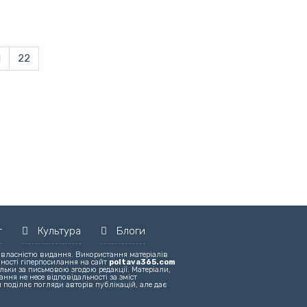
1
22
т
Культура
Блоги
 власністю видання. Використання матеріалів
вності гіперпосилання на сайт
poltava365.com
льки за письмовою згодою редакції. Матеріали,
ння не несе відповідальності за зміст
 поділяє погляди авторів публікацій, але дає