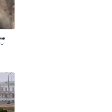
вав
ції