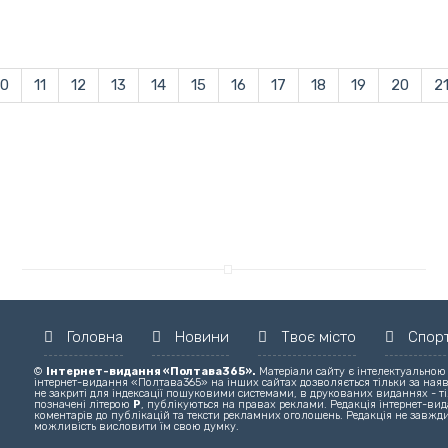
10
11
12
13
14
15
16
17
18
19
20
2
Головна
Новини
Твоє місто
Спор
©
Інтернет-видання «Полтава365».
Матеріали сайту є інтелектуальною
інтернет-видання «Полтава365» на інших сайтах дозволяється тільки за ная
не закриті для індексації пошуковими системами, в друкованих виданнях - ті
позначені літерою
Р
, публікуються на правах реклами. Редакція інтернет-вида
коментарів до публікацій та тексти рекламних оголошень. Редакція не завжди
можливість висловити їм свою думку.