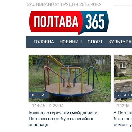
ЗАСНОВАНО 21 ГРУДНЯ 2015 РОКУ
ГОЛОВНА
НОВИНИ
СПОРТ
КУЛЬТУРА
ДІТИ
БЛАГ
14:45
29.04
12:15
Іржава лотерея: дитмайданчики
У Полтав
Полтави потребують негайної
багатопо
реновації
ремонту