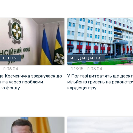
НЕННЯ
МЕДИЦИНА
5
06.04
13:15
03.04
да Кременчука звернулася до
У Полтаві витратять ще деся
нта через проблеми
мільйонів гривень на реконстр
ого фонду
кардіоцентру