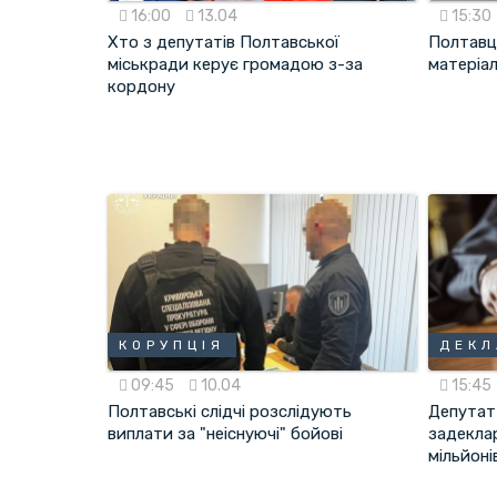
16:00
13.04
15:30
Хто з депутатів Полтавської
Полтавц
міськради керує громадою з-за
матеріа
кордону
КОРУПЦІЯ
ДЕКЛ
09:45
10.04
15:45
Полтавські слідчі розслідують
Депутат
виплати за "неіснуючі" бойові
задекла
мільйоні