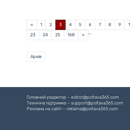
«
1
2
3
4
5
6
7
8
9
...
23
24
25
168
»
Архів
Головний редактор – editor@poltava365.com
Технічна підтримка – support@poltava365.com
Реклама на сайті – reklama@poltava365.com