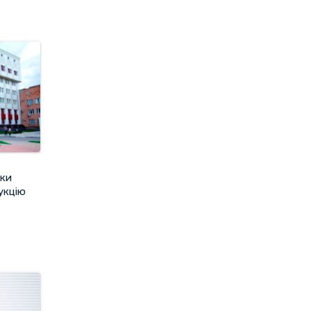
тки
укцію