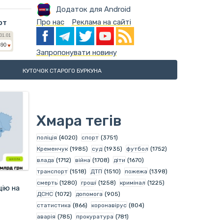
Додаток для Android
Про нас
Реклама на сайті
ют
Запропонувати новину
КУТОЧОК СТАРОГО БУРКУНА
Хмара тегів
поліція
(4020)
спорт
(3751)
Кременчук
(1985)
суд
(1935)
футбол
(1752)
влада
(1712)
війна
(1708)
діти
(1670)
транспорт
(1518)
ДТП
(1510)
пожежа
(1398)
смерть
(1280)
гроші
(1258)
кримінал
(1225)
ію на
ДСНС
(1072)
допомога
(905)
статистика
(866)
коронавірус
(804)
аварія
(785)
прокуратура
(781)