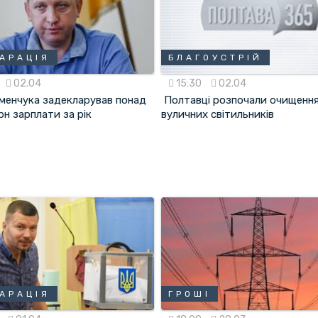
АРАЦІЯ
БЛАГОУСТРІЙ
02.04
15:30
02.04
менчука задекларував понад
Полтавці розпочали очищенн
грн зарплати за рік
вуличних світильників
АРАЦІЯ
ГРОШІ