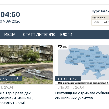
Курс вал
04:50
07/08/2026
МЕДІА
СТАТТІ/ІНТЕРВ'Ю
БЛОГИ
ОУСТРІЙ
БЕЗПЕКА
29.04
16:00
26.04
і вітер зірвав дах
Полтавщина отримала субвенц
верхівки: мешканці
сім шкільних укриттів
ватимуть самі