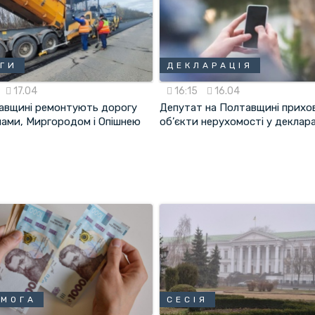
ГИ
ДЕКЛАРАЦІЯ
17.04
16:15
16.04
авщині ремонтують дорогу
Депутат на Полтавщині прихо
нами, Миргородом і Опішнею
об’єкти нерухомості у деклара
ОМОГА
СЕСІЯ