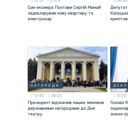
15:15
01.04
08:4
Син ексмера Полтави Сергій Мамай
Депутат
задекларував нову квартиру та
Калуцьк
електрокар
криптов
НАГОРОДА
ДЕКЛ
13:45
28.03
15:00
Президент відзначив наших земляків
Голова 
державними нагородами до Дня
задекла
театру
значні г