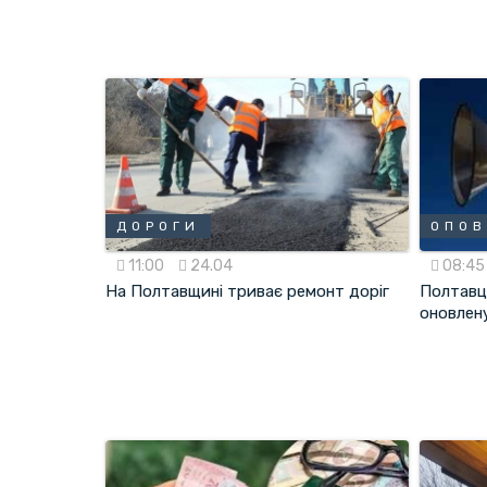
ДОРОГИ
ОПОВ
11:00
24.04
08:4
На Полтавщині триває ремонт доріг
Полтавц
оновлен