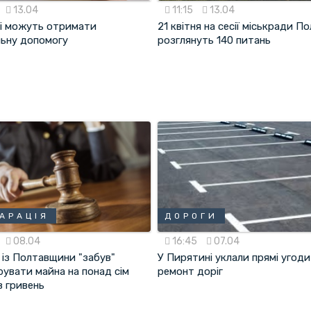
13.04
11:15
13.04
і можуть отримати
21 квітня на сесії міськради П
льну допомогу
розглянуть 140 питань
АРАЦІЯ
ДОРОГИ
08.04
16:45
07.04
 із Полтавщини "забув"
У Пирятині уклали прямі угоди
рувати майна на понад сім
ремонт доріг
в гривень