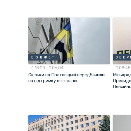
БЮДЖЕТ
ЗВЕР
18:00
06.04
08:4
Скільки на Полтавщині передбачили
Міськра
на підтримку ветеранів
Президе
Пенсійн