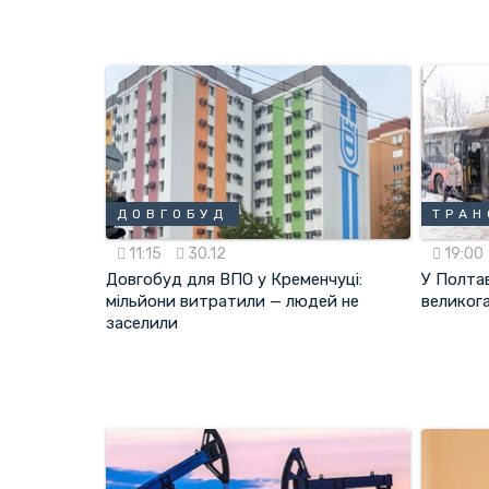
ДОВГОБУД
ТРАН
11:15
30.12
19:00
Довгобуд для ВПО у Кременчуці:
У Полта
мільйони витратили — людей не
великог
заселили