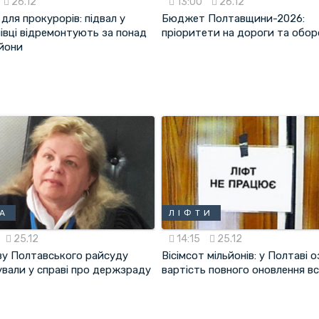
26.12
13:00
26.12
для прокурорів: підвал у
Бюджет Полтавщини-2026:
івці відремонтують за понад
пріоритети на дороги та обор
ьйони
А
ЛІФТИ
25.12
14:15
25.12
ву Полтавського райсуду
Вісімсот мільйонів: у Полтаві 
вали у справі про держзраду
вартість повного оновлення всі