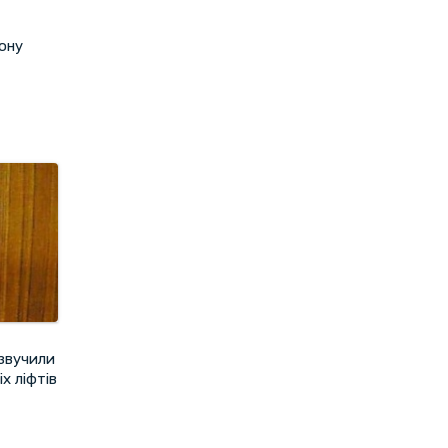
ону
озвучили
х ліфтів