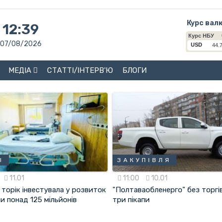
Курс вал
12:39
07/08/2026
МЕДІА
СТАТТІ/ІНТЕРВ'Ю
БЛОГИ
І
ЗАКУПІВЛЯ
11.01
11:00
10.01
торік інвестувала у розвиток
"Полтаваобленерго" без торгі
и понад 125 мільйонів
три пікапи