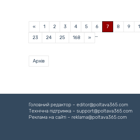
«
1
2
3
4
5
6
7
8
9
...
23
24
25
168
»
Архів
Головний редактор – editor@poltava365.com
Технічна підтримка – support@poltava365.com
Реклама на сайті – reklama@poltava365.com