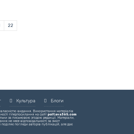
1
22
т
Культура
Блоги
 власністю видання. Використання матеріалів
вності гіперпосилання на сайт
poltava365.com
льки за письмовою згодою редакції. Матеріали,
ння не несе відповідальності за зміст
 поділяє погляди авторів публікацій, але дає