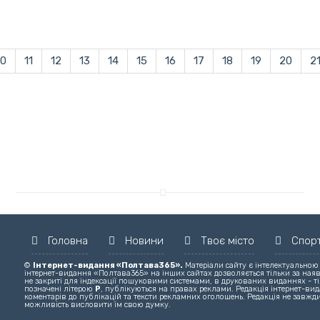
10
11
12
13
14
15
16
17
18
19
20
2
Головна
Новини
Твоє місто
Спор
©
Інтернет-видання «Полтава365».
Матеріали сайту є інтелектуальною
інтернет-видання «Полтава365» на інших сайтах дозволяється тільки за ная
не закриті для індексації пошуковими системами, в друкованих виданнях - ті
позначені літерою
Р
, публікуються на правах реклами. Редакція інтернет-вида
коментарів до публікацій та тексти рекламних оголошень. Редакція не завжди
можливість висловити їм свою думку.