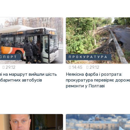
СПОРТ
ПРОКУРАТУРА
29.12
14:45
29.12
ві на маршрут вийшли шість
Неякісна фарба і розтрата:
абаритних автобусів
прокуратура перевіряє дорож
ремонти у Полтаві