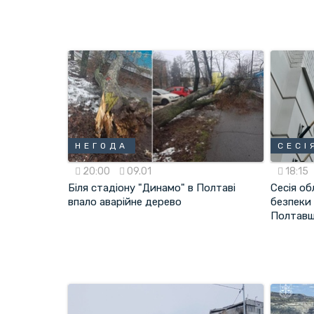
НЕГОДА
СЕСІ
20:00
09.01
18:15
Біля стадіону "Динамо" в Полтаві
Сесія о
впало аварійне дерево
безпеки
Полтав