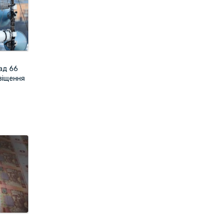
ад 66
віщення