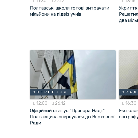
11:30
27.12
18:15
Полтавські школи готові витрачати
Укриття 
мільйони на підвіз учнів
Решетил
два міл
ЗВЕРНЕННЯ
ЗРАД
12:00
26.12
16:30
Офіційний статус "Прапора Надії":
Ексголо
Полтавщина звернулася до Верховної
оштрафу
Ради