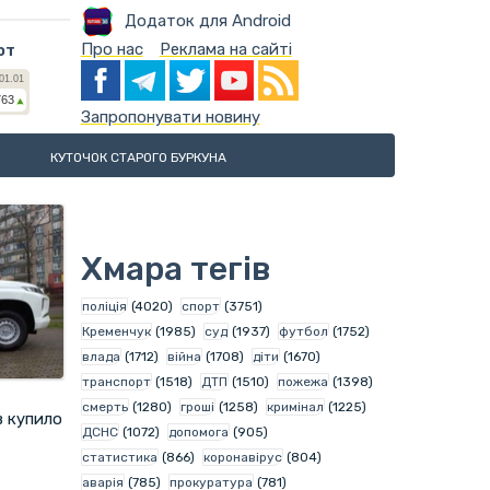
Додаток для Android
Про нас
Реклама на сайті
ют
Запропонувати новину
КУТОЧОК СТАРОГО БУРКУНА
Хмара тегів
поліція
(4020)
спорт
(3751)
Кременчук
(1985)
суд
(1937)
футбол
(1752)
влада
(1712)
війна
(1708)
діти
(1670)
транспорт
(1518)
ДТП
(1510)
пожежа
(1398)
смерть
(1280)
гроші
(1258)
кримінал
(1225)
в купило
ДСНС
(1072)
допомога
(905)
статистика
(866)
коронавірус
(804)
аварія
(785)
прокуратура
(781)