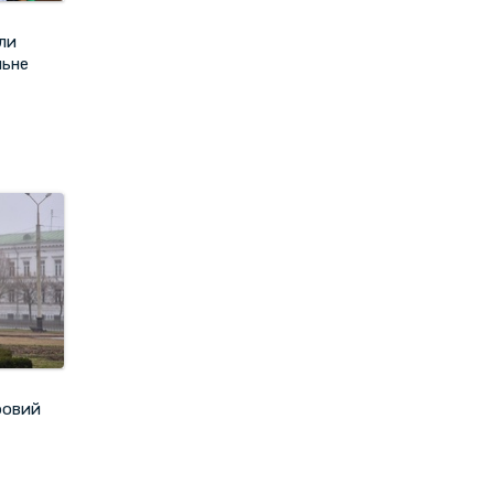
ли
льне
ровий