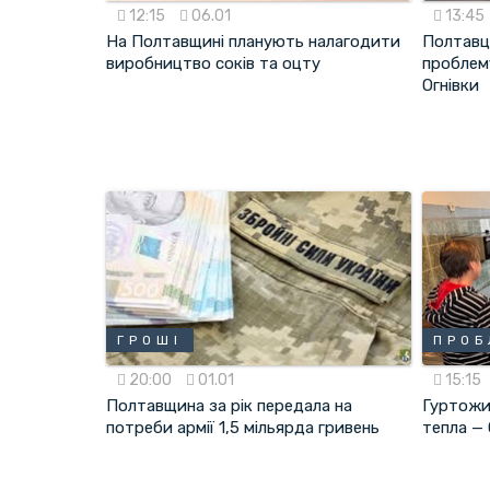
12:15
06.01
13:45
На Полтавщині планують налагодити
Полтавц
виробництво соків та оцту
проблем
Огнівки
ГРОШІ
ПРОБ
20:00
01.01
15:15
Полтавщина за рік передала на
Гуртожит
потреби армії 1,5 мільярда гривень
тепла —