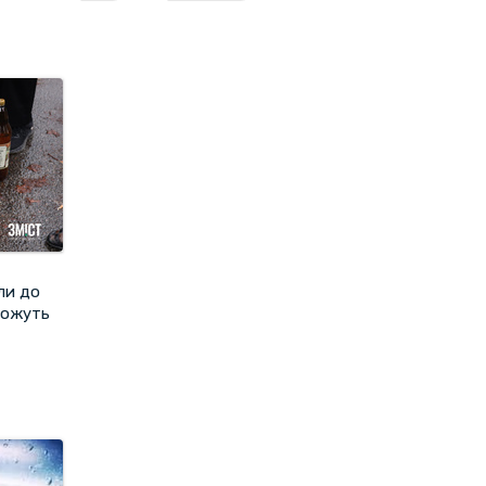
ли до
 можуть