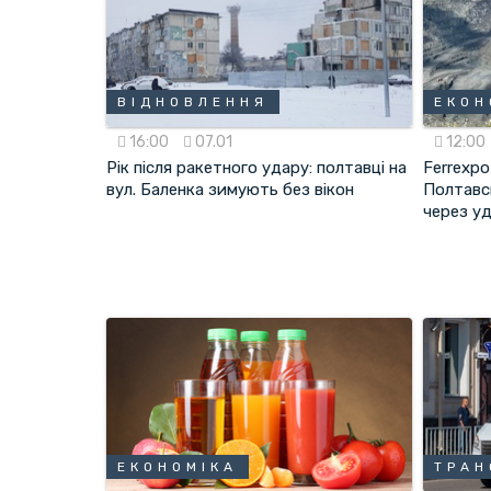
ВІДНОВЛЕННЯ
ЕКОН
16:00
07.01
12:00
Рік після ракетного удару: полтавці на
Ferrexp
вул. Баленка зимують без вікон
Полтавс
через уд
ЕКОНОМІКА
ТРАН