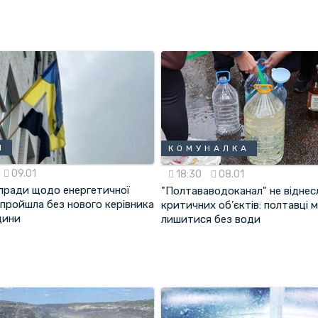
Я
КОМУНАЛКА
09.01
18:30
08.01
блради щодо енергетичної
"Полтававодоканал" не віднес
 пройшла без нового керівника
критичних об’єктів: полтавці
щини
лишитися без води