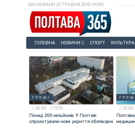
ЗАСНОВАНО 21 ГРУДНЯ 2015 РОКУ
ГОЛОВНА
НОВИНИ
СПОРТ
КУЛЬТУРА
ГРОШІ
ГРОШ
16:00
11.01
12:30
Понад 200 мільйонів. У Полтаві
Полтава 
спроєктували нове укриття обллікарні
медицин