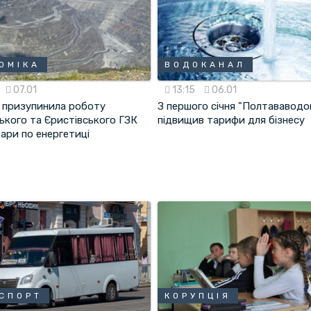
ОМІКА
ВОДОКАНАЛ
07.01
13:15
06.01
o призупинила роботу
З першого січня "Полтававодо
ького та Єристівського ГЗК
підвищив тарифи для бізнесу
ари по енергетиці
СПОРТ
КОРУПЦІЯ