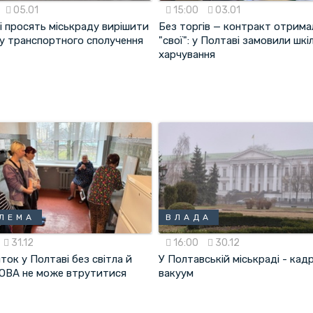
05.01
15:00
03.01
і просять міськраду вирішити
Без торгів — контракт отрима
у транспортного сполучення
"свої": у Полтаві замовили шкі
харчування
ЛЕМА
ВЛАДА
31.12
16:00
30.12
ок у Полтаві без світла й
У Полтавській міськраді - кад
 ОВА не може втрутитися
вакуум