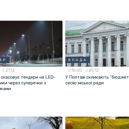
ЕР
ВЛАДА
21.12
16:00
20.12
 скасовує тендери на LED-
У Полтаві скликають "бюджет
ики через суперечки з
сесію міської ради
иками