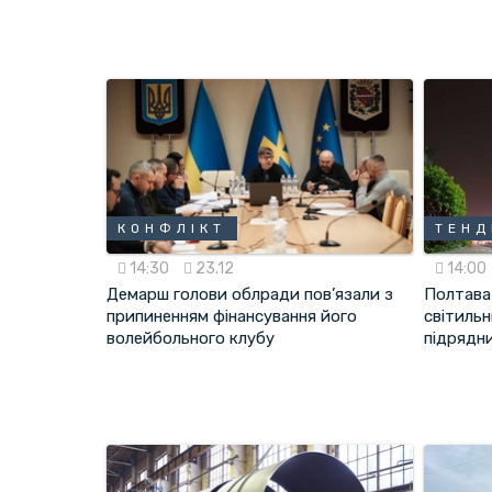
КОНФЛІКТ
ТЕНД
14:30
23.12
14:00
Демарш голови облради пов’язали з
Полтава
припиненням фінансування його
світильн
волейбольного клубу
підрядн