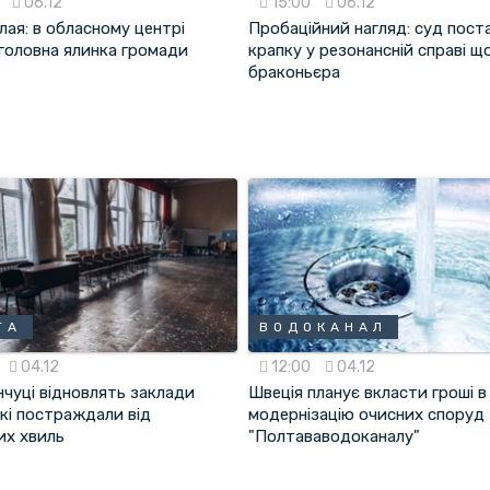
0
06.12
15:00
06.12
ая: в обласному центрі
Пробаційний нагляд: суд пост
 головна ялинка громади
крапку у резонансній справі щ
браконьєра
ТА
ВОДОКАНАЛ
04.12
12:00
04.12
нчуці відновлять заклади
Швеція планує вкласти гроші в
які постраждали від
модернізацію очисних споруд
их хвиль
"Полтававодоканалу"