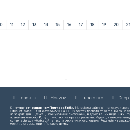
10
11
12
13
14
15
16
17
18
19
20
2
Головна
Новини
Твоє місто
Спор
©
Інтернет-видання «Полтава365».
Матеріали сайту є інтелектуальною
інтернет-видання «Полтава365» на інших сайтах дозволяється тільки за ная
не закриті для індексації пошуковими системами, в друкованих виданнях - ті
позначені літерою
Р
, публікуються на правах реклами. Редакція інтернет-вида
коментарів до публікацій та тексти рекламних оголошень. Редакція не завжди
можливість висловити їм свою думку.