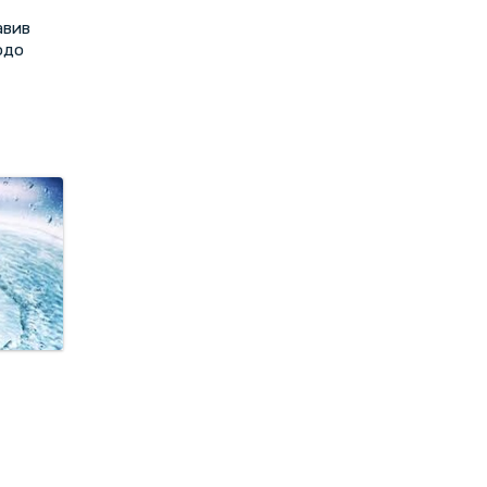
авив
одо