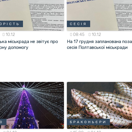
ОРІСТЬ
СЕСІЯ
10.12
08:45
10.12
ка міськрада не звітує про
На 17 грудня запланована поз
арну допомогу
сесія Полтавської міськради
О
БРАКОНЬЄРИ