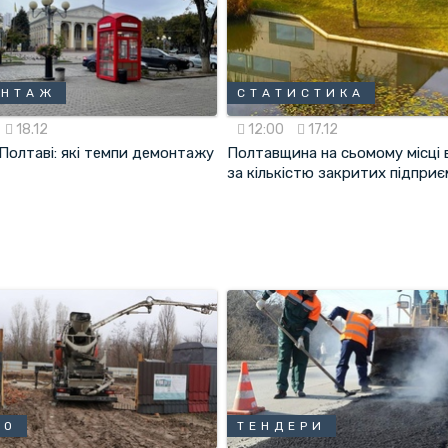
ОНТАЖ
СТАТИСТИКА
18.12
12:00
17.12
Полтаві: які темпи демонтажу
Полтавщина на сьомому місці в
за кількістю закритих підпри
ЛО
ТЕНДЕРИ