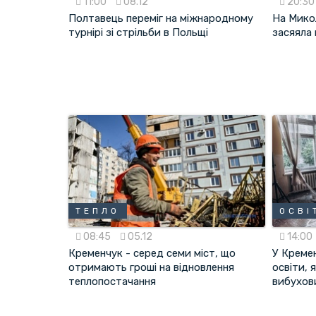
11:00
08.12
20:3
Полтавець переміг на міжнародному
На Микол
турнірі зі стрільби в Польщі
засяяла
ТЕПЛО
ОСВІ
08:45
05.12
14:00
Кременчук - серед семи міст, що
У Креме
отримають гроші на відновлення
освіти, 
теплопостачання
вибухов