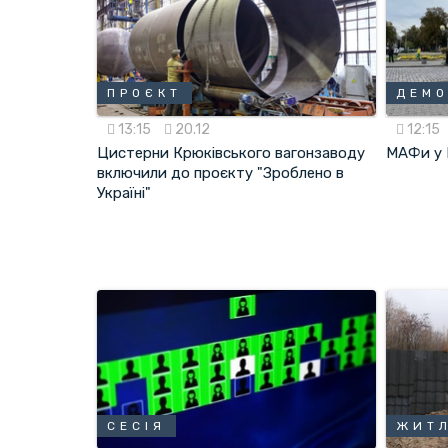
ПРОЄКТ
ДЕМ
13:15
20.12
12:15
Цистерни Крюківського вагонзаводу
МАФи у 
включили до проєкту "Зроблено в
Україні"
СЕСІЯ
ЖИТ