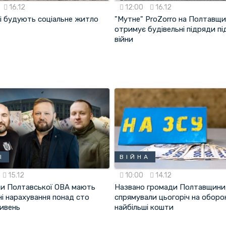
16.12
12:00
16.12
і будують соціальне житло
"Мутне" ProZorro на Полтавщин
отримує будівельні підряди пі
війни
І
ВІЙНА
15.12
10:00
14.12
ки Полтавської ОВА мають
Названо громади Полтавщини,
і нарахування понад сто
спрямували цьогоріч на оборо
ривень
найбільші кошти