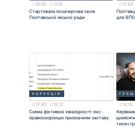
10:00
17.12
17:00
Стартовала позачергова сесія
Полтавц
Полтавської міської ради
для ВПО
КОРУПЦІЯ
ГРОШ
17:30
15.12
12:15
Схема фіктивної інвалідності: екс-
Керівни
правоохоронцю призначили заставу
щомісячн
тисяч г