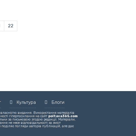
1
22
т
Культура
Блоги
 власністю видання. Використання матеріалів
вності гіперпосилання на сайт
poltava365.com
льки за письмовою згодою редакції. Матеріали,
ння не несе відповідальності за зміст
 поділяє погляди авторів публікацій, але дає