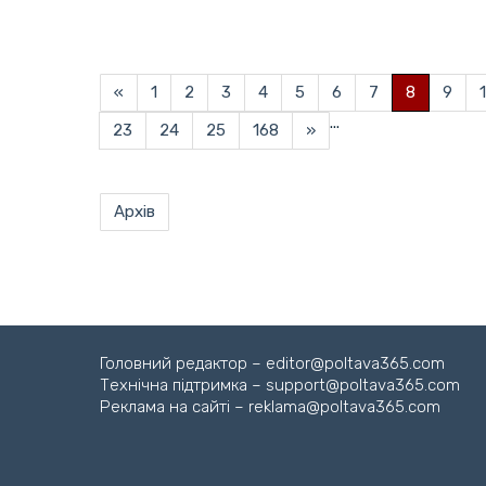
«
1
2
3
4
5
6
7
8
9
...
23
24
25
168
»
Архів
Головний редактор – editor@poltava365.com
Технічна підтримка – support@poltava365.com
Реклама на сайті – reklama@poltava365.com