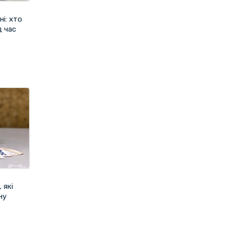
і: хто
д час
 які
ну