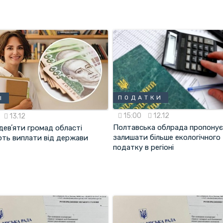
ПОДАТКИ
І
15:00
12.12
13.12
Полтавська облрада пропону
девʼяти громад області
залишати більше екологічного
ть виплати від держави
податку в регіоні