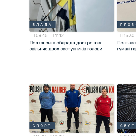
ВЛАДА
ПРОЗ
08:45
11.12
15:30
Полтавська облрада дострокове
Полтавсь
звільняє двох заступників голови
гуманіт
СПОРТ
СВЯТ