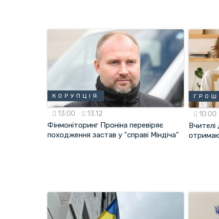
КОРУПЦІЯ
ГРОШ
13:00
13.12
10:00
Фінмоніторинг Проніна перевіряє
Вчителі 
походження застав у "справі Міндіча"
отримаю