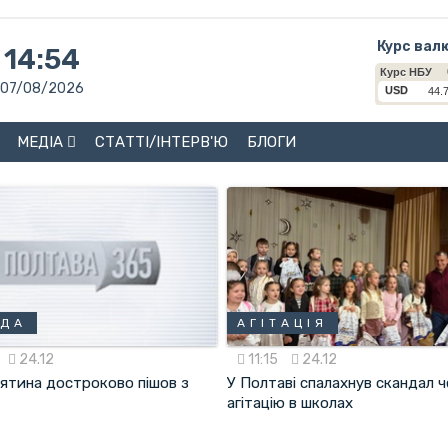
Курс вал
14:54
07/08/2026
МЕДІА
СТАТТІ/ІНТЕРВ'Ю
БЛОГИ
АДА
АГІТАЦІЯ
24.12
11:15
24.12
ятина достроково пішов з
У Полтаві спалахнув скандал 
агітацію в школах