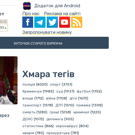
Додаток для Android
Про нас
Реклама на сайті
ют
Запропонувати новину
КУТОЧОК СТАРОГО БУРКУНА
Хмара тегів
поліція
(4020)
спорт
(3751)
Кременчук
(1985)
суд
(1937)
футбол
(1752)
влада
(1712)
війна
(1708)
діти
(1670)
транспорт
(1518)
ДТП
(1510)
пожежа
(1398)
смерть
(1280)
гроші
(1258)
кримінал
(1225)
через
ДСНС
(1072)
допомога
(905)
статистика
(866)
коронавірус
(804)
аварія
(785)
прокуратура
(781)