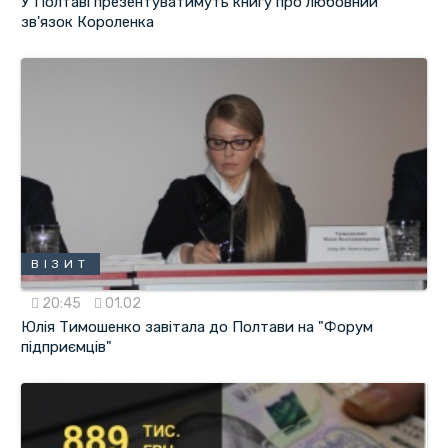
У Полтаві презентуватимуть книгу про любовний
зв'язок Короленка
ВІЗИТ
20:45
01.02
Юлія Тимошенко завітала до Полтави на "Форум
підприємців"