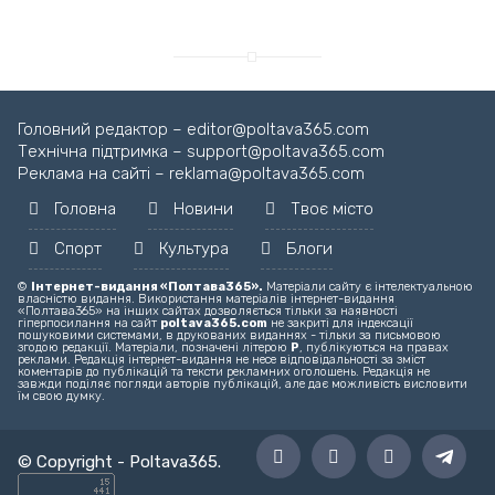
Головний редактор – editor@poltava365.com
Технічна підтримка – support@poltava365.com
Реклама на сайті – reklama@poltava365.com
Головна
Новини
Твоє місто
Спорт
Культура
Блоги
©
Інтернет-видання «Полтава365».
Матеріали сайту є інтелектуальною
власністю видання. Використання матеріалів інтернет-видання
«Полтава365» на інших сайтах дозволяється тільки за наявності
гіперпосилання на сайт
poltava365.com
не закриті для індексації
пошуковими системами, в друкованих виданнях - тільки за письмовою
згодою редакції. Матеріали, позначені літерою
Р
, публікуються на правах
реклами. Редакція інтернет-видання не несе відповідальності за зміст
коментарів до публікацій та тексти рекламних оголошень. Редакція не
завжди поділяє погляди авторів публікацій, але дає можливість висловити
їм свою думку.
© Copyright -
Poltava365
.