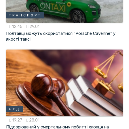
ТРАНСПОРТ
12:45
29.01
Полтавці можуть скористатися "Porsche Cayenne" у
якості таксі
СУД
19:27
28.01
Підозрюваний у смертельному побитті хлопця на