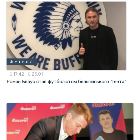
ФУТБОЛ
17:42
25.01
Роман Безус став футболістом бельгійського "Гента"