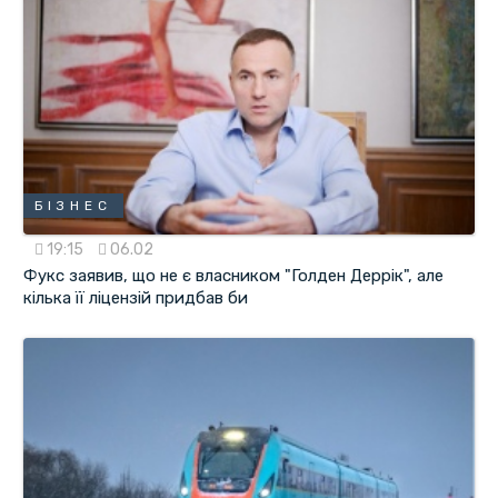
БІЗНЕС
19:15
06.02
Фукс заявив, що не є власником "Голден Деррік", але
кілька її ліцензій придбав би