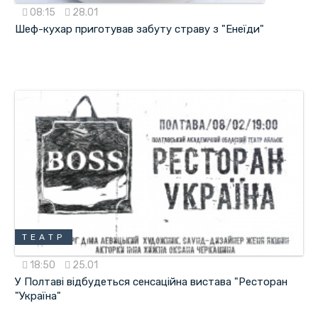
08:15
28.01
Шеф-кухар приготував забуту страву з "Енеїди"
ТЕАТР
18:50
25.01
У Полтаві відбудеться сенсаційна вистава "Ресторан
"Україна"