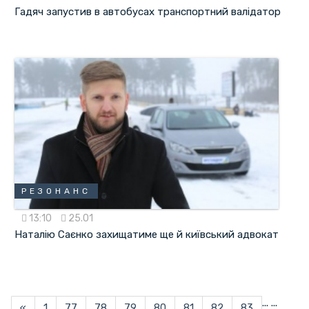
Гадяч запустив в автобусах транспортний валідатор
РЕЗОНАНС
13:10
25.01
Наталію Саєнко захищатиме ще й київський адвокат
...
...
«
1
77
78
79
80
81
82
83