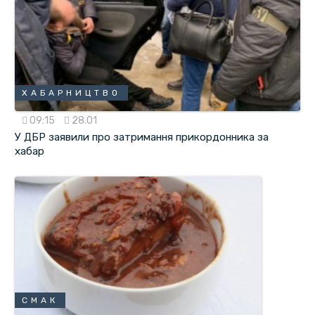
ХАБАРНИЦТВО
09:15
28.01
У ДБР заявили про затримання прикордонника за
хабар
СМАК