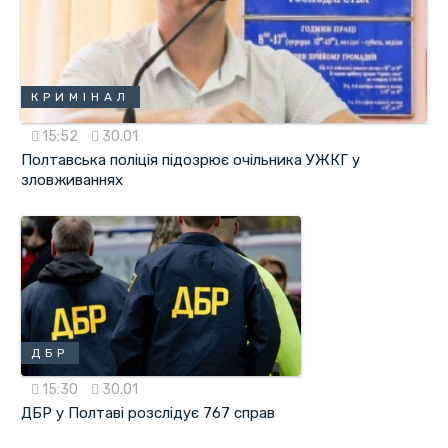
КРИМІНАЛ
15:52
30.01
Полтавська поліція підозрює очільника УЖКГ у
зловживаннях
ДБР
15:30
30.01
ДБР у Полтаві розслідує 767 справ