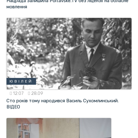
Нацрада залишила Poltavske.TV без ліцензії на обласне
мовлення
ЮВІЛЕЙ
12:07
28.09
Сто років тому народився Василь Сухомлинський.
ВІДЕО