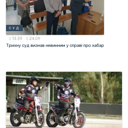
СУД
13:39
24.09
Трихну суд визнав невинним у справі про хабар