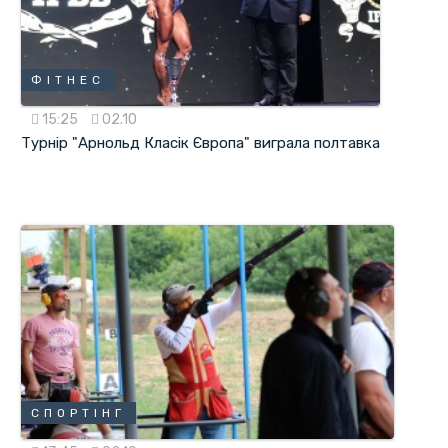
ФІТНЕС
15:25
02.10
Турнір "Арнольд Класік Європа" виграла полтавка
СПОРТІНГ