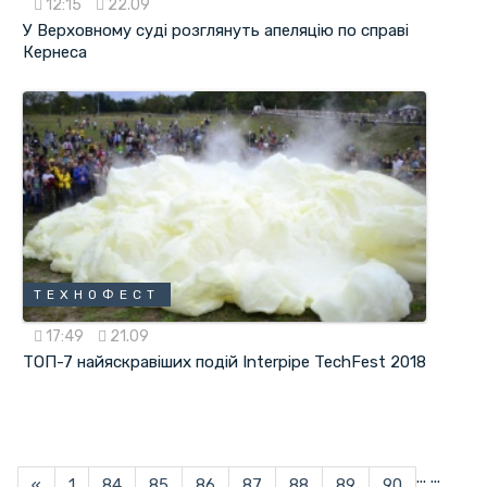
12:15
22.09
У Верховному суді розглянуть апеляцію по справі
Кернеса
ТЕХНОФЕСТ
17:49
21.09
ТОП-7 найяскравіших подій Interpipe TechFest 2018
...
...
«
1
84
85
86
87
88
89
90