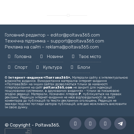
Головний редактор – editor@poltava365.com
Технічна підтримка – support@poltava365.com
Реклама на сайті – reklama@poltava365.com
Головна
Новини
Твоє місто
Спорт
Культура
Блоги
©
Інтернет-видання «Полтава365».
Матеріали сайту є інтелектуальною
власністю видання. Використання матеріалів інтернет-видання
«Полтава365» на інших сайтах дозволяється тільки за наявності
гіперпосилання на сайт
poltava365.com
не закриті для індексації
пошуковими системами, в друкованих виданнях - тільки за письмовою
згодою редакції. Матеріали, позначені літерою
Р
, публікуються на правах
реклами. Редакція інтернет-видання не несе відповідальності за зміст
коментарів до публікацій та тексти рекламних оголошень. Редакція не
завжди поділяє погляди авторів публікацій, але дає можливість висловити
їм свою думку.
© Copyright -
Poltava365
.