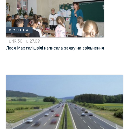
ОСВІТА
19:30
27.09
Леся Марталішвілі написала заяву на звільнення