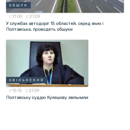
ОБШУК
17:00
27.09
У службах автодоріг 15 областей, серед яких і
Полтавська, проводять обшуки
ЗВІЛЬНЕННЯ
15:15
27.09
Полтавську суддю Кулешову звільнили