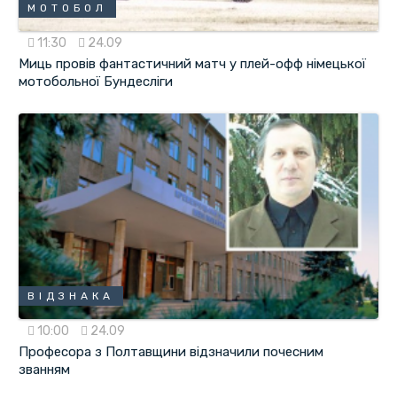
МОТОБОЛ
11:30
24.09
Миць провів фантастичний матч у плей-офф німецької
мотобольної Бундесліги
ВІДЗНАКА
10:00
24.09
Професора з Полтавщини відзначили почесним
званням