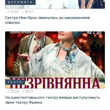
ДОПОМОГА
11:24
18.07
Сестра Ніни Кірсо звернулась до шанувальників
співачки
ТЕАТР
10:26
18.07
На сцені полтавського театру вперше виступатимуть
зірки театру Франка