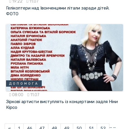
19:22
11.07
Гелікоптери над Івонченцями літали заради дітей.
ФОТО
ДОПОМОГА
08:00
11.07
Зіркові артисти виступлять із концертами задля Ніни
Кірсо
...
...
«
1
46
47
48
49
50
51
52