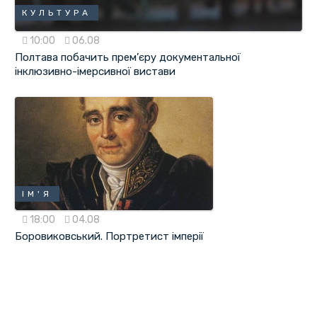
КУЛЬТУРА
10:00
06.08
Полтава побачить прем’єру документальної
інклюзивно-імерсивної вистави
ІМ'Я
18:00
04.08
Боровиковський. Портретист імперії