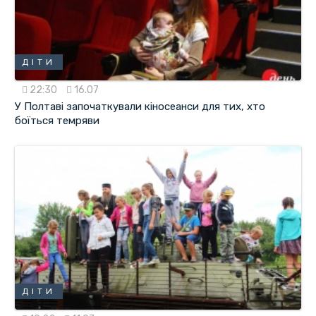
ДІТИ
22:30
16.07
У Полтаві започаткували кіносеанси для тих, хто
боїться темряви
ДІТИ