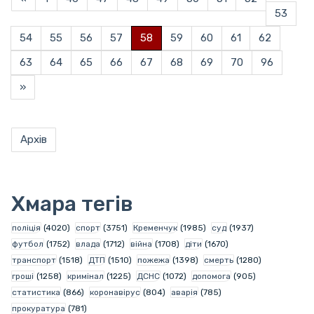
53
54
55
56
57
58
59
60
61
62
63
64
65
66
67
68
69
70
96
»
Архів
Хмара тегів
поліція
(4020)
спорт
(3751)
Кременчук
(1985)
суд
(1937)
футбол
(1752)
влада
(1712)
війна
(1708)
діти
(1670)
транспорт
(1518)
ДТП
(1510)
пожежа
(1398)
смерть
(1280)
гроші
(1258)
кримінал
(1225)
ДСНС
(1072)
допомога
(905)
статистика
(866)
коронавірус
(804)
аварія
(785)
прокуратура
(781)