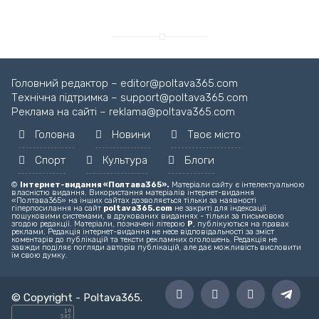
Головний редактор – editor@poltava365.com
Технічна підтримка – support@poltava365.com
Реклама на сайті – reklama@poltava365.com
Головна
Новини
Твоє місто
Спорт
Культура
Блоги
©
Інтернет-видання «Полтава365».
Матеріали сайту є інтелектуальною
власністю видання. Використання матеріалів інтернет-видання
«Полтава365» на інших сайтах дозволяється тільки за наявності
гіперпосилання на сайт
poltava365.com
не закриті для індексації
пошуковими системами, в друкованих виданнях - тільки за письмовою
згодою редакції. Матеріали, позначені літерою
Р
, публікуються на правах
реклами. Редакція інтернет-видання не несе відповідальності за зміст
коментарів до публікацій та тексти рекламних оголошень. Редакція не
завжди поділяє погляди авторів публікацій, але дає можливість висловити
їм свою думку.
© Copyright -
Poltava365
.