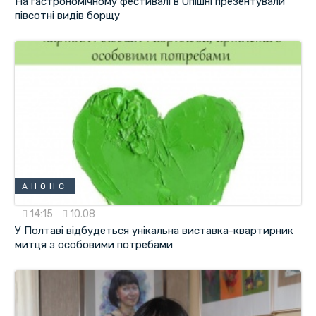
На гастрономічному фестивалі в Опішні презентували
півсотні видів борщу
АНОНС
14:15
10.08
У Полтаві відбудеться унікальна виставка-квартирник
митця з особовими потребами