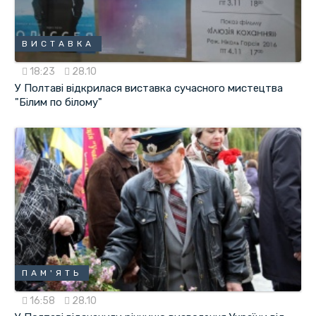
ВИСТАВКА
18:23
28.10
У Полтаві відкрилася виставка сучасного мистецтва
"Білим по білому"
ПАМ'ЯТЬ
16:58
28.10