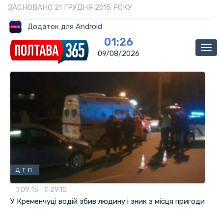
ЗАСНОВАНО 21 ГРУДНЯ 2015 РОКУ
Додаток для Android
01:26
Ме
09/08/2026
ДТП
09:15
29.10
У Кременчуці водій збив людину і зник з місця пригоди