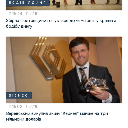
БОДІБІЛДИНГ
15:44
27.10
Збірна Полтавщини готується до чемпіонату країни з
бодібілдингу
БІЗНЕС
15:02
27.10
Веревський викупив акцій "Кернел" майже на три
мільйони доларів