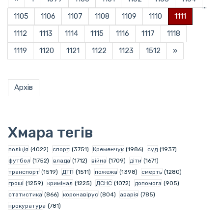
...
1105
1106
1107
1108
1109
1110
1111
1112
1113
1114
1115
1116
1117
1118
1119
1120
1121
1122
1123
1512
»
Архів
Хмара тегів
поліція
(4022)
спорт
(3751)
Кременчук
(1986)
суд
(1937)
футбол
(1752)
влада
(1712)
війна
(1709)
діти
(1671)
транспорт
(1519)
ДТП
(1511)
пожежа
(1398)
смерть
(1280)
гроші
(1259)
кримінал
(1225)
ДСНС
(1072)
допомога
(905)
статистика
(866)
коронавірус
(804)
аварія
(785)
прокуратура
(781)