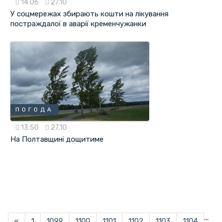
14:06
27.10
У соцмережах збирають кошти на лікування
постраждалої в аварії кременчужанки
ПОГОДА
13:50
27.10
На Полтавщині дощитиме
...
«
1
1099
1100
1101
1102
1103
1104