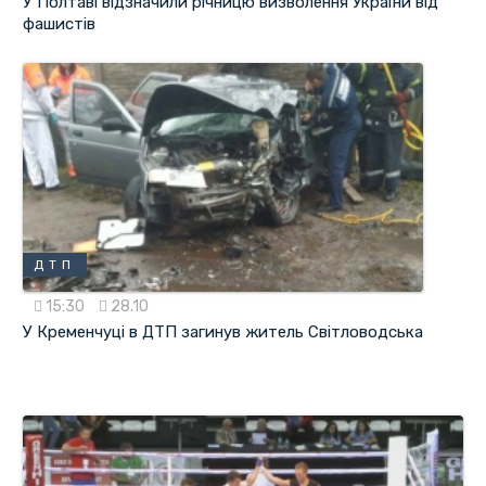
У Полтаві відзначили річницю визволення України від
фашистів
ДТП
15:30
28.10
У Кременчуці в ДТП загинув житель Світловодська