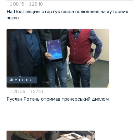
08:15
28.10
На Полтавщині стартує сезон полювання на хутрових
звірів
ФУТБОЛ
20:05
27.10
Руслан Ротань отримав тренерський диплом