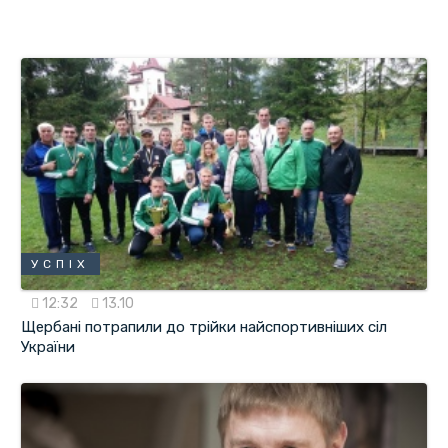
УСПІХ
12:32
13.10
Щербані потрапили до трійки найспортивніших сіл
України