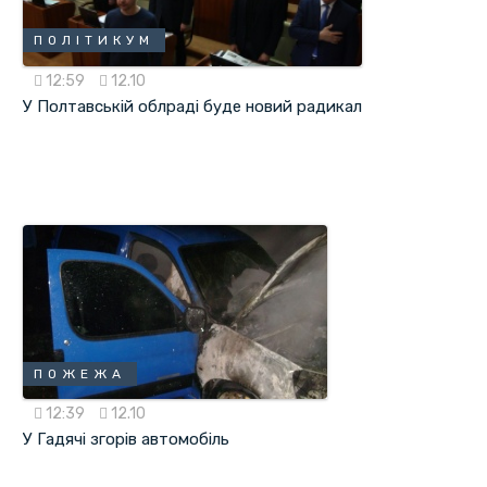
ПОЛІТИКУМ
12:59
12.10
У Полтавськiй облраді буде новий радикал
ПОЖЕЖА
12:39
12.10
У Гадячі згорів автомобіль