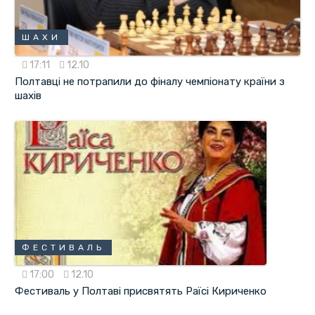
ШАХИ
17:11
12.10
Полтавці не потрапили до фіналу чемпіонату країни з
шахів
ФЕСТИВАЛЬ
17:00
12.10
Фестиваль у Полтаві присвятять Раїсі Кириченко