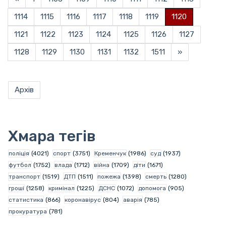
1114
1115
1116
1117
1118
1119
1120
1121
1122
1123
1124
1125
1126
1127
1128
1129
1130
1131
1132
1511
»
Архів
Хмара тегів
поліція
(4021)
спорт
(3751)
Кременчук
(1986)
суд
(1937)
футбол
(1752)
влада
(1712)
війна
(1709)
діти
(1671)
транспорт
(1519)
ДТП
(1511)
пожежа
(1398)
смерть
(1280)
гроші
(1258)
кримінал
(1225)
ДСНС
(1072)
допомога
(905)
статистика
(866)
коронавірус
(804)
аварія
(785)
прокуратура
(781)