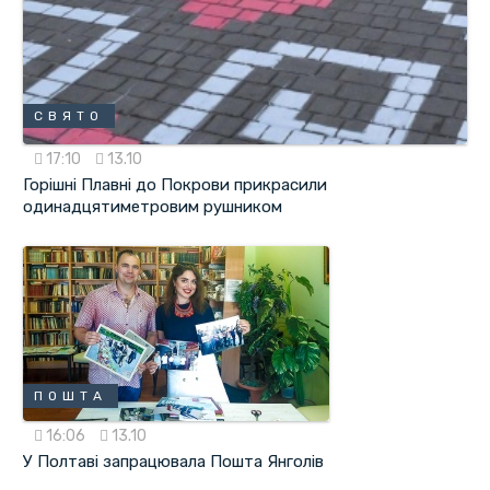
СВЯТО
17:10
13.10
Горішні Плавні до Покрови прикрасили
одинадцятиметровим рушником
ПОШТА
16:06
13.10
У Полтаві запрацювала Пошта Янголів