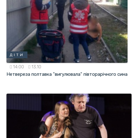
ДІТИ
14:00
13.10
Нетвереза полтавка "вигулювала" півторарічного сина