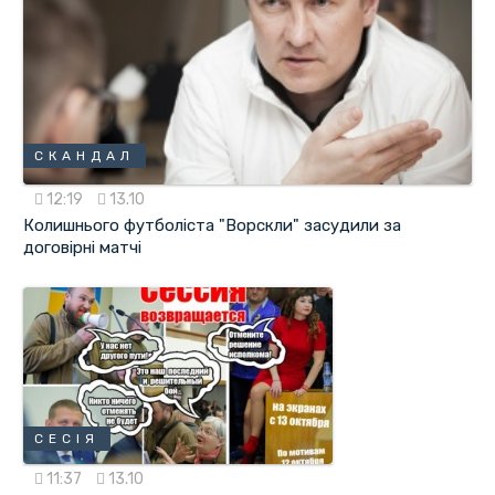
СКАНДАЛ
12:19
13.10
Колишнього футболіста "Ворскли" засудили за
договірні матчі
СЕСІЯ
11:37
13.10