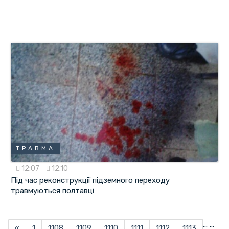
ТРАВМА
12:07
12.10
Під час реконструкції підземного переходу
травмуються полтавці
...
...
«
1
1108
1109
1110
1111
1112
1113