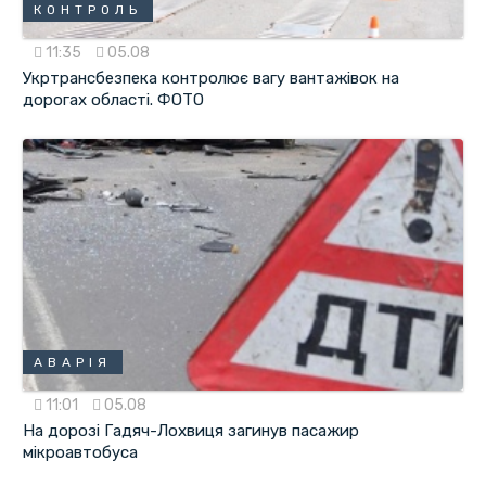
КОНТРОЛЬ
11:35
05.08
Укртрансбезпека контролює вагу вантажівок на
дорогах області. ФОТО
АВАРІЯ
11:01
05.08
На дорозі Гадяч-Лохвиця загинув пасажир
мікроавтобуса