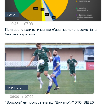
ЇЖА
10:45
07.08
Полтавці стали їсти менше м'яса і молокопродуктів, а
більше - картоплю
ФУТБОЛ
08:00
07.08
"Ворскла" не пропустила від "Динамо". ФОТО, ВІДЕО