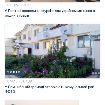
15:09
07.08
У Полтаві провели екскурсію для українських жінок з
родин атовців
УСПІХ
14:15
07.08
У Пришибській громаді створюють комунальний рай.
ФОТО