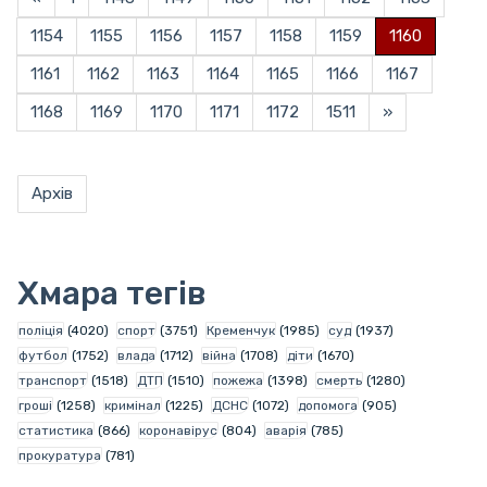
1154
1155
1156
1157
1158
1159
1160
1161
1162
1163
1164
1165
1166
1167
1168
1169
1170
1171
1172
1511
»
Архів
Хмара тегів
поліція
(4020)
спорт
(3751)
Кременчук
(1985)
суд
(1937)
футбол
(1752)
влада
(1712)
війна
(1708)
діти
(1670)
транспорт
(1518)
ДТП
(1510)
пожежа
(1398)
смерть
(1280)
гроші
(1258)
кримінал
(1225)
ДСНС
(1072)
допомога
(905)
статистика
(866)
коронавірус
(804)
аварія
(785)
прокуратура
(781)