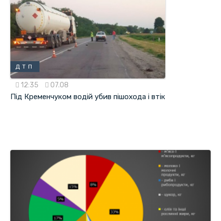
ДТП
12:35
07.08
Під Кременчуком водій убив пішохода і втік