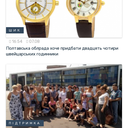
ШИК
16:54
07.08
Полтавська облрада хоче придбати двадцять чотири
швейцарських годинники
ПІДТРИМКА