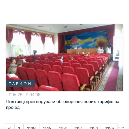
ТАРИФИ
16:28
04.08
Полтавці проігнорували обговорення нових тарифів за
проїзд
...
...
«
1
1148
1149
1150
1151
1152
1153