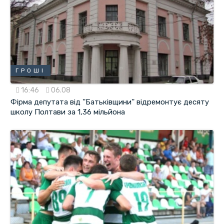
ГРОШІ
16:46
06.08
Фірма депутата від ''Батьківщини'' відремонтує десяту
школу Полтави за 1,36 мільйона