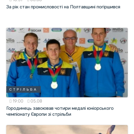
За рік стан промисловості на Полтавщині погіршився
СТРІЛЬБА
19:00
05.08
Городинець завоював чотири медалі юніорського
чемпіонату Європи зі стрільби