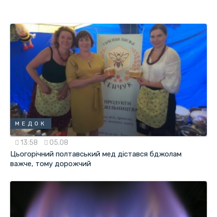
МЕДОК
13:58
05.08
Цьогорічний полтавський мед дістався бджолам
важче, тому дорожчий