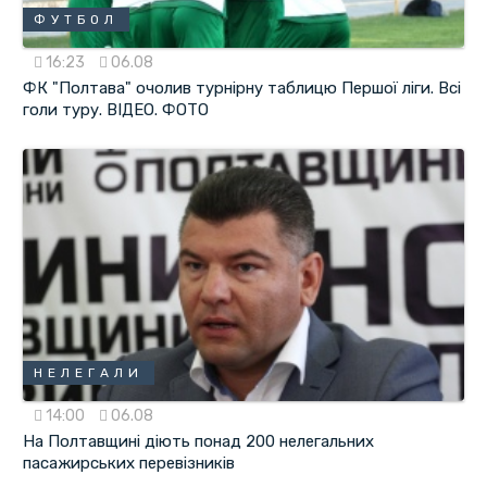
ФУТБОЛ
16:23
06.08
ФК "Полтава" очолив турнірну таблицю Першої ліги. Всі
голи туру. ВІДЕО. ФОТО
НЕЛЕГАЛИ
14:00
06.08
На Полтавщині діють понад 200 нелегальних
пасажирських перевізників