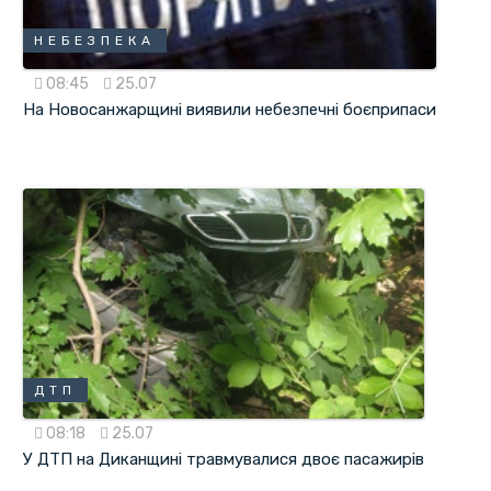
НЕБЕЗПЕКА
08:45
25.07
На Новосанжарщині виявили небезпечні боєприпаси
ДТП
08:18
25.07
У ДТП на Диканщині травмувалися двоє пасажирів