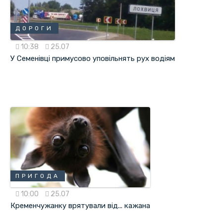
ДОРОГИ
10:38
25.07
У Семенівці примусово уповільнять рух водіям
ПРИГОДА
10:00
25.07
Кременчужанку врятували від... кажана