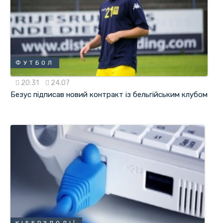
ФУТБОЛ
20:31
24.07
Безус підписав новий контракт із бельгійським клубом