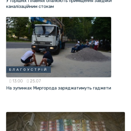
У Горішніх Плавнях опалюють приміщення завдяки
каналізаційним стокам
БЛАГОУСТРІЙ
13:00
25.07
На зупинках Миргорода заряджатимуть гаджети