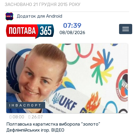
ЗАСНОВАНО 21 ГРУДНЯ 2015 РОКУ
Додаток для Android
07:39
Ме
08/08/2026
ІНВАСПОРТ
08:00
26.07
Полтавська каратистка виборола “золото”
Дефлімпійських ігор. ВІДЕО