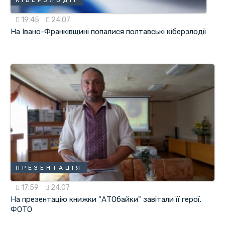
КІБЕРЗЛОДІЇ
19:45
24.07
На Івано-Франківщині попалися полтавські кіберзлодії
ПРЕЗЕНТАЦІЯ
17:59
24.07
На презентацію книжки "АТОбайки" завітали її герої.
ФОТО