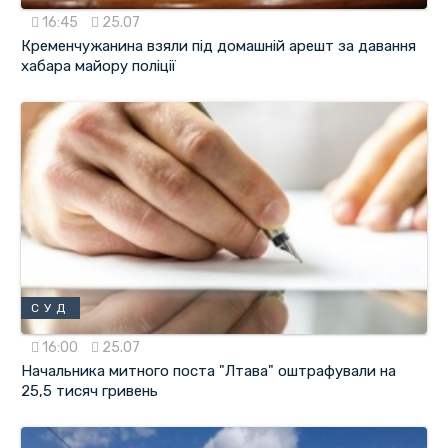
16:45
25.07
Кременчужанина взяли під домашній арешт за давання
хабара майору поліції
СУД
16:00
25.07
Начальника митного поста "Лтава" оштрафували на
25,5 тисяч гривень