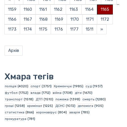
...
1159
1160
1161
1162
1163
1164
1165
1166
1167
1168
1169
1170
1171
1172
1173
1174
1175
1176
1177
1511
»
Архів
Хмара тегів
поліція
(4020)
спорт
(3751)
Кременчук
(1985)
суд
(1937)
футбол
(1752)
влада
(1712)
війна
(1708)
діти
(1670)
транспорт
(1518)
ДТП
(1510)
пожежа
(1398)
смерть
(1280)
гроші
(1258)
кримінал
(1225)
ДСНС
(1072)
допомога
(905)
статистика
(866)
коронавірус
(804)
аварія
(785)
прокуратура
(781)