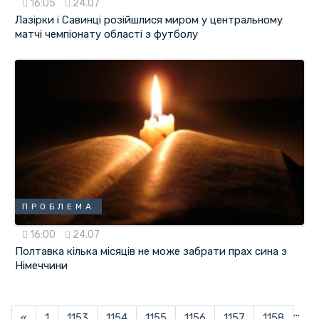
16:05
24.07
Лазірки і Савинці розійшлися миром у центральному
матчі чемпіонату області з футболу
ПРОБЛЕМА
16:00
24.07
Полтавка кілька місяців не може забрати прах сина з
Німеччини
...
«
1
1153
1154
1155
1156
1157
1158