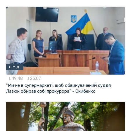
СУД
19:48
25.07
"Ми не в супермаркеті, щоб обвинувачений суддя
Лазюк обирав собі прокурора" - Скибенко