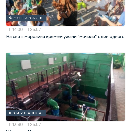
ФЕСТИВАЛЬ
14:00
25.07
На святі морозива кременчужани "мочили" один одного
КОМУНАЛКА
13:30
25.07