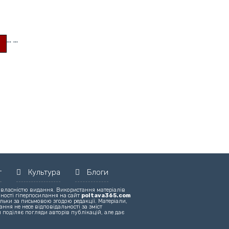
...
...
т
Культура
Блоги
 власністю видання. Використання матеріалів
вності гіперпосилання на сайт
poltava365.com
льки за письмовою згодою редакції. Матеріали,
ння не несе відповідальності за зміст
 поділяє погляди авторів публікацій, але дає