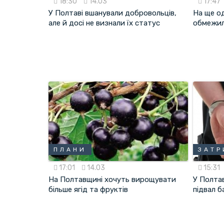
18:30
14.03
17:47
У Полтаві вшанували добровольців,
На ще од
але й досі не визнали їх статус
обмежил
ПЛАНИ
ЗАТ
17:01
14.03
15:31
На Полтавщині хочуть вирощувати
У Полта
більше ягід та фруктів
підвал б