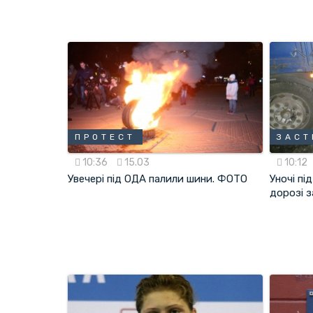
ПРОТЕСТ
ЗАСТ
10:36
15.03
10:12
Увечері під ОДА палили шини. ФОТО
Уночі пі
дорозі 