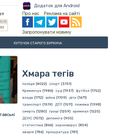
Додаток для Android
Про нас
Реклама на сайті
ют
Запропонувати новину
КУТОЧОК СТАРОГО БУРКУНА
Хмара тегів
поліція
(4022)
спорт
(3751)
Кременчук
(1986)
суд
(1937)
футбол
(1752)
влада
(1712)
війна
(1709)
діти
(1671)
транспорт
(1519)
ДТП
(1511)
пожежа
(1398)
смерть
(1280)
гроші
(1259)
кримінал
(1225)
тавські
ДСНС
(1072)
допомога
(905)
статистика
(866)
коронавірус
(804)
аварія
(786)
прокуратура
(781)