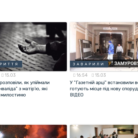
РИТТЯ
ЗАВАРИЛИ
15.03
16:54
15.03
ї розповіли, як упіймали
У "Газетній арці" встановили в
нваліда" з матір'ю, які
готують місце під нову споруд
 милостиню
ВІДЕО