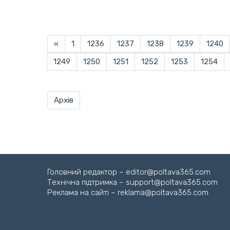
«
1
1236
1237
1238
1239
1240
1249
1250
1251
1252
1253
1254
Архів
Головний редактор – editor@poltava365.com
Технічна підтримка – support@poltava365.com
Реклама на сайті – reklama@poltava365.com