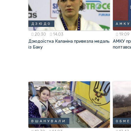
ДЗЮДО
АМКУ
20:30
14.03
19:09
Дзюдоїстка Каланіна привезла медаль
АМКУ пр
із Баку
полтавсь
ВШАНУВАЛИ
ОБМ