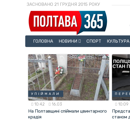
ЗАСНОВАНО 21 ГРУДНЯ 2015 РОКУ
ГОЛОВНА
НОВИНИ
СПОРТ
КУЛЬТУРА
УПІЙМАЛИ
ПЕРЕ
10:42
16.03
10:09
На Полтавщині спіймали цвинтарного
Предста
крадія
станом д