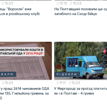
15.03
13:13
15.03
ець "Ворскли" вже
На Полтавщині поховали ще о
ся в російському клубі
загиблого на Сході бійця
УВАЛИ
ПІДНЯЛИ
15.03
11:11
15.03
у праці 2614 чиновників ОДА
У Миргороді за проїзд платит
и 135,7 мільйона гривень за
як і в Полтаві - 4 гривні
ЕО