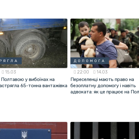
РЯГЛА
ДОПОМОГА
15.03
22:00
14.03
д Полтавою у вибоїнах на
Переселенці мають право на
застрягла 65-тонна вантажівка
безоплатну допомогу і навіть
адвоката: як це працює на По