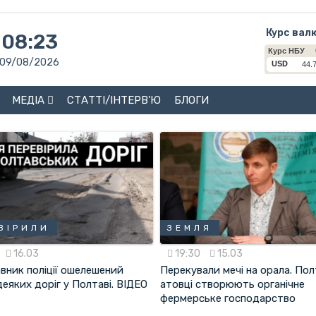
Курс вал
08:23
09/08/2026
МЕДІА
СТАТТІ/ІНТЕРВ'Ю
БЛОГИ
ВІРИЛИ
ЗЕМЛЯ
16.03
19:30
15.03
вник поліції ошелешений
Перекували мечі на орала. Пол
еяких доріг у Полтаві. ВІДЕО
атовці створюють органічне
фермерське господарство