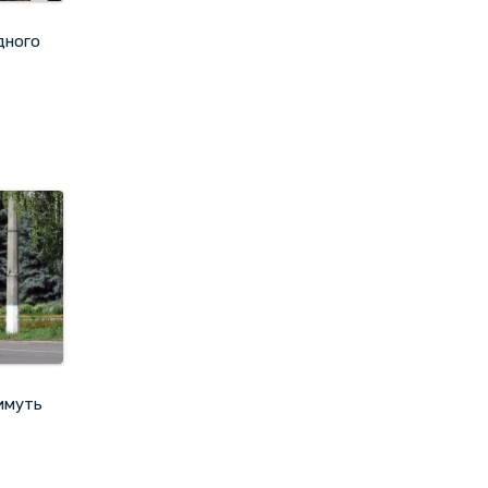
дного
имуть