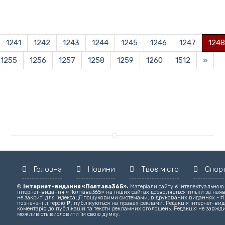
1241
1242
1243
1244
1245
1246
1247
1248
1255
1256
1257
1258
1259
1260
1512
»
Головна
Новини
Твоє місто
Спор
©
Інтернет-видання «Полтава365».
Матеріали сайту є інтелектуальною
інтернет-видання «Полтава365» на інших сайтах дозволяється тільки за ная
не закриті для індексації пошуковими системами, в друкованих виданнях - ті
позначені літерою
Р
, публікуються на правах реклами. Редакція інтернет-вида
коментарів до публікацій та тексти рекламних оголошень. Редакція не завжди
можливість висловити їм свою думку.