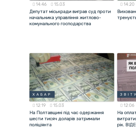
14:46
15.03
14:20
Депутат міськради виграв суд проти
Вихован
начальника управління житлово-
тренуєть
комунального господарства
ХАБАР
ЗВІТ
12:19
15.03
12:06
На Полтавщині під час одержання
На оплат
шести тисяч доларів затримали
витратил
поліціянта
рік. ВІД