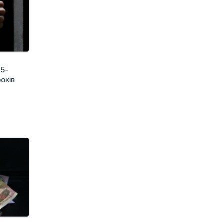
25-
оків