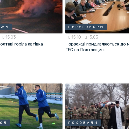
ЕЖА
ПЕРЕГОВОРИ
15.03
15:10
15.03
Полтаві горіла автівка
Норвежці придивляються до 
ГЕС на Полтавщині
БОЛ
ПОХОВАЛИ