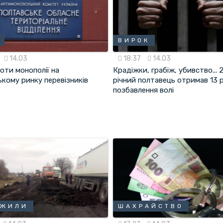
ВИРОК
14.03
18:37
14.03
оти монополії на
Крадіжки, грабіж, убивство... 
кому ринку перевізників
річний полтавець отримав 13 р
позбавлення волі
ЕЖИЛИ
ШАХРАЙСТВО