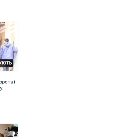
орота і
у.