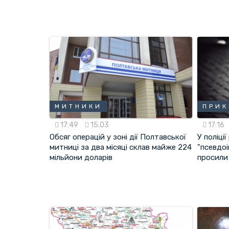
МИТНИКИ
ПРИК
17:49
15.03
17:16
Обсяг операцій у зоні дії Полтавської
У поліці
митниці за два місяці склав майже 224
"псевдоі
мільйони доларів
просили