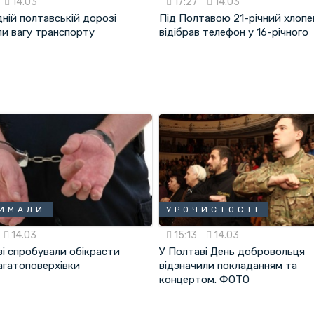
14.03
17:27
14.03
ній полтавській дорозі
Під Полтавою 21-річний хлопе
и вагу транспорту
відібрав телефон у 16-річного
РИМАЛИ
УРОЧИСТОСТІ
14.03
15:13
14.03
ві спробували обікрасти
У Полтаві День добровольця
агатоповерхівки
відзначили покладанням та
концертом. ФОТО