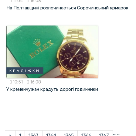
11:04
16.08
На Полтавщині розпочинається Сорочинський ярмарок
КРАДІЖКИ
10:51
16.08
У кременчужан крадуть дорогі годинники
...
...
«
1
1363
1364
1365
1366
1367