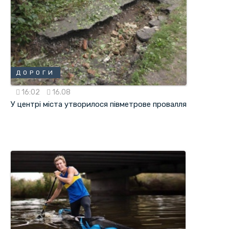
ДОРОГИ
16:02
16.08
У центрі міста утворилося півметрове провалля