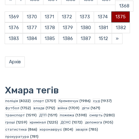
1368
1369
1370
1371
1372
1373
1374
1375
1376
1377
1378
1379
1380
1381
1382
1383
1384
1385
1386
1387
1512
»
Архів
Хмара тегів
поліція
(4022)
спорт
(3751)
Кременчук
(1986)
суд
(1937)
футбол
(1752)
влада
(1712)
війна
(1709)
діти
(1671)
транспорт
(1519)
ДТП
(1511)
пожежа
(1398)
смерть
(1280)
гроші
(1259)
кримінал
(1225)
ДСНС
(1072)
допомога
(905)
статистика
(866)
коронавірус
(804)
аварія
(785)
прокуратура
(781)