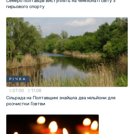
Семеро полтавців виступлять на чемпіонаті світу з
гирьового спорту
РІЧКА
07:00
17.08
Сільрада на Полтавщині знайшла два мільйони для
розчистки Говтви