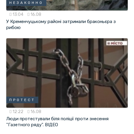
НЕЗАКОННО
13:04
16.08
У Кременчуцькому районі затримали браконьєра з
рибою
ПРОТЕСТ
12:22
16.08
Люди протестували біля поліції проти знесення
"Газетного ряду". ВІДЕО