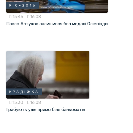
РІО-2016
15:45
16.08
Павло Алтухов залишився без медалі Олімпіади
КРАДІЖКА
15:30
16.08
Грабують уже прямо біля банкоматів