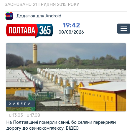
ЗАСНОВАНО 21 ГРУДНЯ 2015 РОКУ
Додаток для Android
19:42
Ме
08/08/2026
ХАЛЕПА
13:03
17.08
На Полтавщині померли свині, бо селяни перекрили
дорогу до свинокомплексу. ВІДЕО