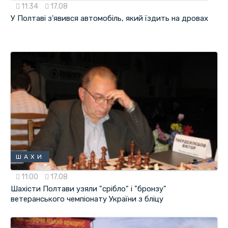
11:34
17.08
У Полтаві з'явився автомобіль, який їздить на дровах
ШАХИ
11:00
17.08
Шахісти Полтави узяли "срібло" і "бронзу"
ветеранського чемпіонату України з бліцу