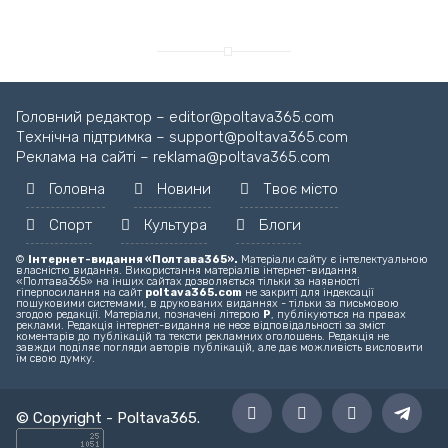
Головний редактор – editor@poltava365.com
Технічна підтримка – support@poltava365.com
Реклама на сайті – reklama@poltava365.com
Головна
Новини
Твоє місто
Спорт
Культура
Блоги
©
Інтернет-видання «Полтава365».
Матеріали сайту є інтелектуальною
власністю видання. Використання матеріалів інтернет-видання
«Полтава365» на інших сайтах дозволяється тільки за наявності
гіперпосилання на сайт
poltava365.com
не закриті для індексації
пошуковими системами, в друкованих виданнях - тільки за письмовою
згодою редакції. Матеріали, позначені літерою
Р
, публікуються на правах
реклами. Редакція інтернет-видання не несе відповідальності за зміст
коментарів до публікацій та тексти рекламних оголошень. Редакція не
завжди поділяє погляди авторів публікацій, але дає можливість висловити
їм свою думку.
© Copyright -
Poltava365
.