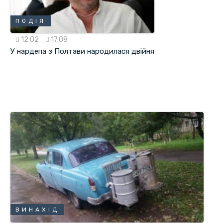
ПОДІЯ
12:02
17.08
У нардепа з Полтави народилася двійня
ВИНАХІД