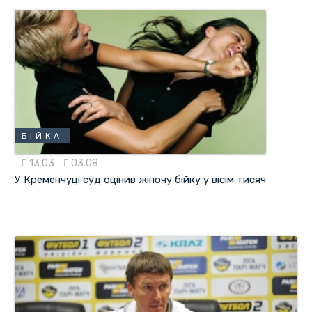
БІЙКА
13:03
03.08
У Кременчуці суд оцінив жіночу бійку у вісім тисяч