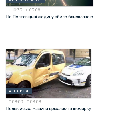
10:33
03.08
На Полтавщині людину вбило блискавкою
АВАРІЯ
08:00
03.08
Поліцейська машина врізалася в іномарку