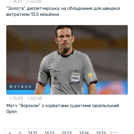
16:01
02.08
"Золота" диспетчерська: на обладнання для швидкої
витратили 13.5 мільйона
ФУТБОЛ
15:05
02.08
Матч "Ворскли" з хорватами судитиме ізраїльський
Орел
...
...
«
1
1371
1372
1373
1374
1375