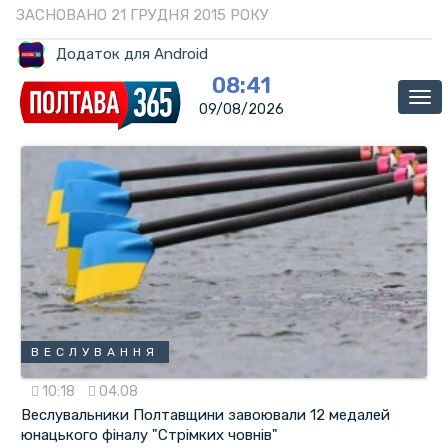
ЗАСНОВАНО 21 ГРУДНЯ 2015 РОКУ
Додаток для Android
08:41
Ме
09/08/2026
ВЕСЛУВАННЯ
10:18
04.08
Веслувальники Полтавщини завоювали 12 медалей
юнацького фіналу "Стрімких човнів"