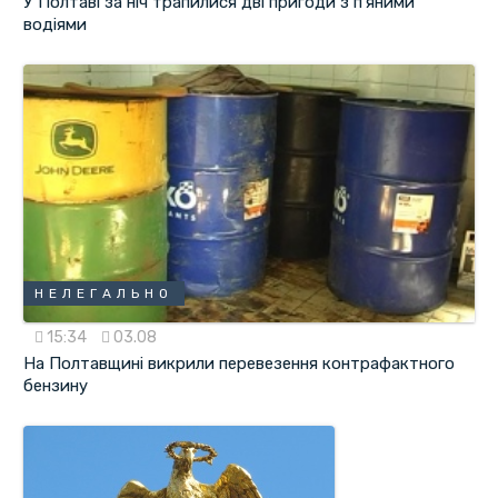
У Полтаві за ніч трапилися дві пригоди з п'яними
водіями
НЕЛЕГАЛЬНО
15:34
03.08
На Полтавщині викрили перевезення контрафактного
бензину