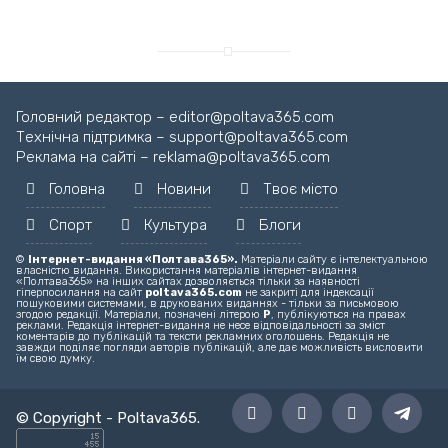
Головний редактор – editor@poltava365.com
Технічна підтримка – support@poltava365.com
Реклама на сайті – reklama@poltava365.com
Головна
Новини
Твоє місто
Спорт
Культура
Блоги
©
Інтернет-видання «Полтава365».
Матеріали сайту є інтелектуальною
власністю видання. Використання матеріалів інтернет-видання
«Полтава365» на інших сайтах дозволяється тільки за наявності
гіперпосилання на сайт
poltava365.com
не закриті для індексації
пошуковими системами, в друкованих виданнях - тільки за письмовою
згодою редакції. Матеріали, позначені літерою
Р
, публікуються на правах
реклами. Редакція інтернет-видання не несе відповідальності за зміст
коментарів до публікацій та тексти рекламних оголошень. Редакція не
завжди поділяє погляди авторів публікацій, але дає можливість висловити
їм свою думку.
© Copyright -
Poltava365
.