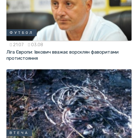
ФУТБОЛ
21:07
03.08
Ліга Європи: Івкович вважає ворсклян фаворитами
протистояння
ВТЕЧА