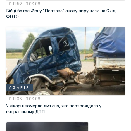
11:59
03.08
Бійці батальйону "Полтава" знову вирушили на Схід.
ФОТО
АВАРІЯ
11:03
03.08
У лікарні померла дитина, яка постраждала у
вчорашньому ДТП