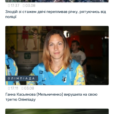
17:37
03.08
Злодій зі стажем двічі перепливав річку, рятуючись від
поліції
ОЛІМПІАДА
17:11
03.08
Ганна Касьянова (Мельниченко) вирушила на свою
третю Олімпіаду