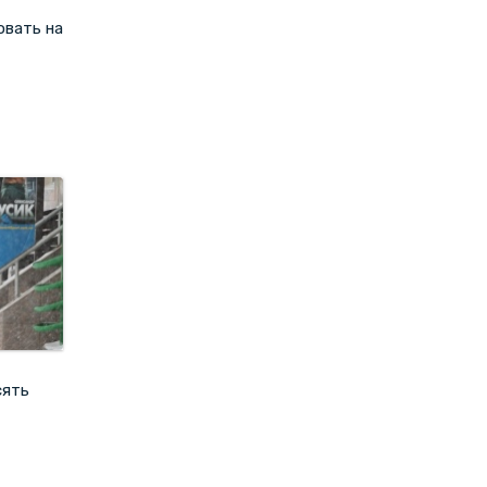
овать на
сять