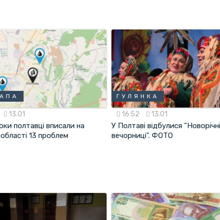
АПА
ГУЛЯНКА
13.01
16:52
13.01
оки полтавці вписали на
У Полтаві відбулися "Новорічн
 області 13 проблем
вечорниці". ФОТО