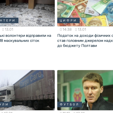
НТЕРИ
ЦИФРИ
13.01
14:38
13.01
ькі волонтери відправили на
Податок на доходи фізичних о
18 маскувальних сіток
став головним джерелом над
до бюджету Полтави
УЛИ
ФУТБОЛ