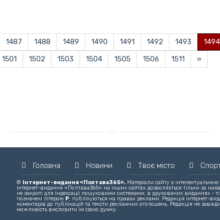
1487
1488
1489
1490
1491
1492
1493
1494
1501
1502
1503
1504
1505
1506
1511
»
Головна
Новини
Твоє місто
Спор
©
Інтернет-видання «Полтава365».
Матеріали сайту є інтелектуальною
інтернет-видання «Полтава365» на інших сайтах дозволяється тільки за ная
не закриті для індексації пошуковими системами, в друкованих виданнях - ті
позначені літерою
Р
, публікуються на правах реклами. Редакція інтернет-вида
коментарів до публікацій та тексти рекламних оголошень. Редакція не завжди
можливість висловити їм свою думку.