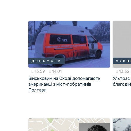
ДОПОМОГА
АУКЦ
13:59
14.01
13:32
Військовим на Сході допомагають
Ультрас
американці з міст-побратимів
благодій
Полтави