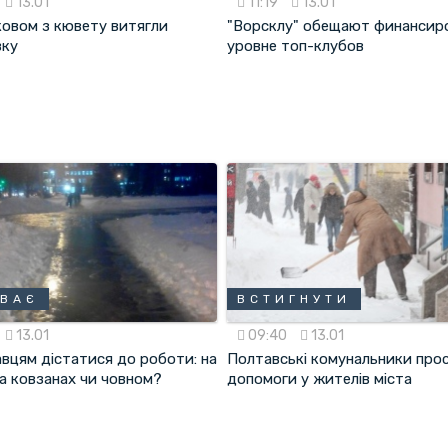
13.01
11:19
13.01
ковом з кювету витягли
"Ворсклу" обещают финансир
вку
уровне топ-клубов
ИВАЄ
ВСТИГНУТИ
13.01
09:40
13.01
авцям дістатися до роботи: на
Полтавські комунальники про
а ковзанах чи човном?
допомоги у жителів міста