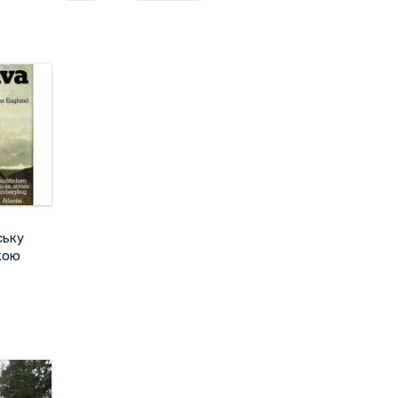
ську
кою