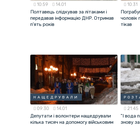
10:59
14.01
10:31
Полтавець слідкував за літаками і
Пограбу
передавав інформацію ДНР. Отримав
чоловік
п'ять років
тікав
НАЩЕДРУВАЛИ
РОЗТ
09:30
14.01
21:45
Депутати і волонтери нащедрували
"І вода 
кілька тисяч на допомогу військовим
знову з