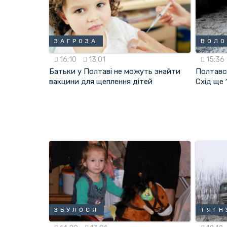
ЗАГРОЗА
ВОЛО
16:10
13.01
15:36
Батьки у Полтаві не можуть знайти
Полтавс
вакцини для щеплення дітей
Cхід ще 
ЗБУЛОСЯ
ТЯГН