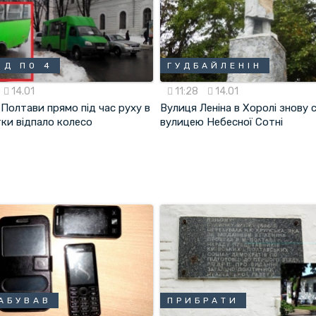
ЗД ПО 4
ГУДБАЙЛЕНІН
14.01
11:28
14.01
 Полтави прямо під час руху в
Вулиця Леніна в Хоролі знову 
ки відпало колесо
вулицею Небесної Сотні
АБУВАВ
ПРИБРАТИ