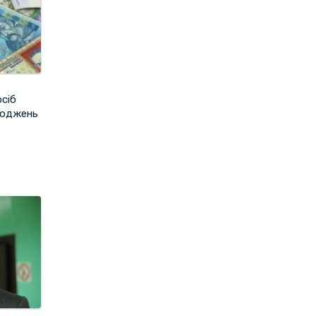
сіб
ходжень