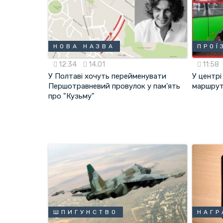
НОВА НАЗВА
ПРОЇ
12:34
14.01
11:58
У Полтаві хочуть перейменувати
У центрі
Першотравневий провулок у пам'ять
маршрут
про "Кузьму"
ШПИГУНСТВО
НАГР