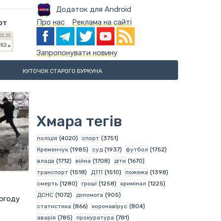
Додаток для Android
Про нас
Реклама на сайті
ют
Запропонувати новину
КУТОЧОК СТАРОГО БУРКУНА
Хмара тегів
поліція
(4020)
спорт
(3751)
Кременчук
(1985)
суд
(1937)
футбол
(1752)
влада
(1712)
війна
(1708)
діти
(1670)
транспорт
(1518)
ДТП
(1510)
пожежа
(1398)
смерть
(1280)
гроші
(1258)
кримінал
(1225)
ДСНС
(1072)
допомога
(905)
погоду
статистика
(866)
коронавірус
(804)
аварія
(785)
прокуратура
(781)