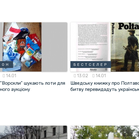
ІОН
БЕСТСЕЛЕР
14.01
13:02
14.01
 "Ворскли" шукають лоти для
Шведську книжку про Полтав
ного аукціону
битву перевидадуть українсь