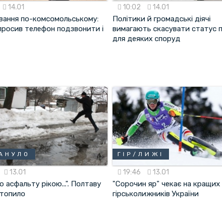
14.01
10:02
14.01
вання по-комсомольському:
Політики й громадські діячі
 просив телефон подзвонити і
вимагають скасувати статус 
для деяких споруд
АНУЛО
ГІР/ЛИЖІ
13.01
19:46
13.01
по асфальту рікою...". Полтаву
"Сорочин яр" чекає на кращих
атопило
гірськолижників України