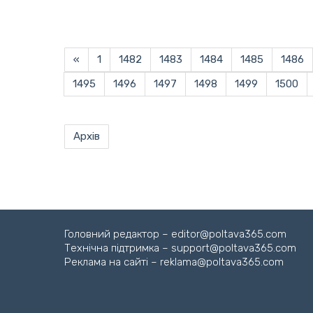
«
1
1482
1483
1484
1485
1486
1495
1496
1497
1498
1499
1500
Архів
Головний редактор – editor@poltava365.com
Технічна підтримка – support@poltava365.com
Реклама на сайті – reklama@poltava365.com