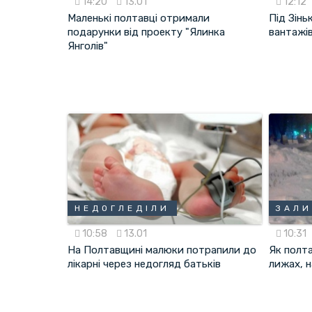
14:20
13.01
12:12
Маленькі полтавці отримали
Під Зінь
подарунки від проекту "Ялинка
вантажі
Янголів"
НЕДОГЛЕДІЛИ
ЗАЛ
10:58
13.01
10:31
На Полтавщині малюки потрапили до
Як полт
лікарні через недогляд батьків
лижах, н