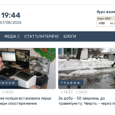
Курс вал
19:44
07/08/2026
МЕДІА
СТАТТІ/ІНТЕРВ'Ю
БЛОГИ
ЧИНОМ
ТРАВМИ
14.01
14:27
14.01
ні поліція встановила перші
За добу - 50 звернень до
мери спостереження
травмпункту. Чверть - через 