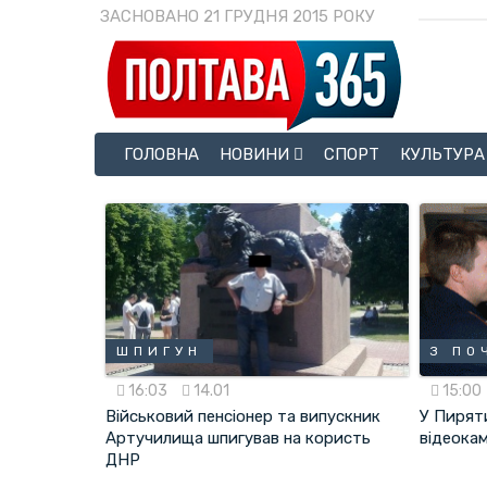
ЗАСНОВАНО 21 ГРУДНЯ 2015 РОКУ
ГОЛОВНА
НОВИНИ
СПОРТ
КУЛЬТУРА
ШПИГУН
З ПО
16:03
14.01
15:00
Військовий пенсіонер та випускник
У Пиряти
Артучилища шпигував на користь
відеока
ДНР