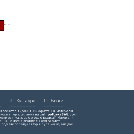
...
...
т
Культура
Блоги
 власністю видання. Використання матеріалів
вності гіперпосилання на сайт
poltava365.com
льки за письмовою згодою редакції. Матеріали,
ння не несе відповідальності за зміст
 поділяє погляди авторів публікацій, але дає