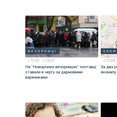
ВЕЧОРНИЦІ
ЕКОМ
17:31
13.01
17:09
На "Новорічних вечорницях" полтавці
За два р
ставали в чергу за дармовими
екомапу
варениками