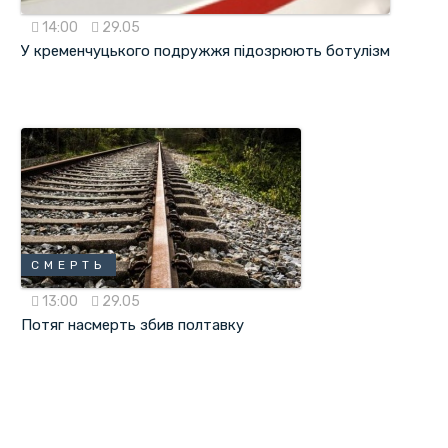
14:00
29.05
У кременчуцького подружжя підозрюють ботулізм
СМЕРТЬ
13:00
29.05
Потяг насмерть збив полтавку