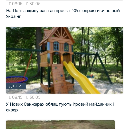
09:15
30.05
На Полтавщину завітав проект "Фотопрактики по всій
Україні"
ДІТИ
08:15
30.05
У Нових Санжарах облаштують ігровий майданчик і
сквер