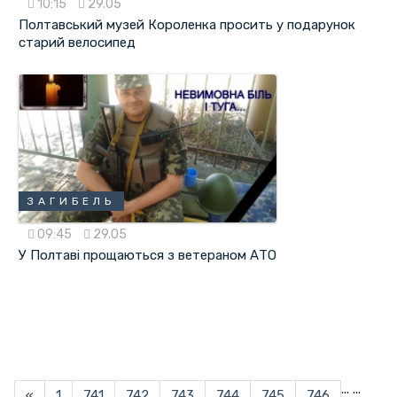
10:15
29.05
Полтавський музей Короленка просить у подарунок
старий велосипед
ЗАГИБЕЛЬ
09:45
29.05
У Полтаві прощаються з ветераном АТО
...
...
«
1
741
742
743
744
745
746