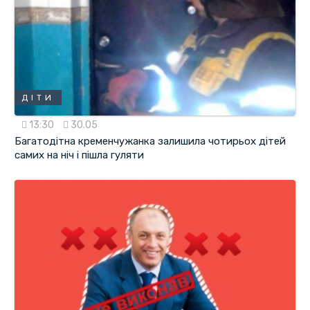
ДІТИ
13:30
30.05
Багатодітна кременчужанка залишила чотирьох дітей
самих на ніч і пішла гуляти