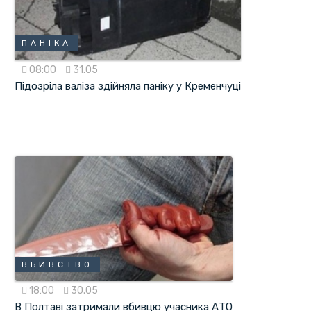
ПАНІКА
08:00
31.05
Підозріла валіза здійняла паніку у Кременчуці
ВБИВСТВО
18:00
30.05
В Полтаві затримали вбивцю учасника АТО