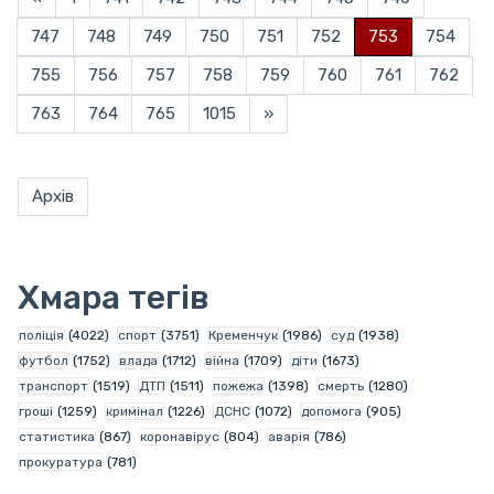
747
748
749
750
751
752
753
754
755
756
757
758
759
760
761
762
763
764
765
1015
»
Архів
Хмара тегів
поліція
(4022)
спорт
(3751)
Кременчук
(1986)
суд
(1938)
футбол
(1752)
влада
(1712)
війна
(1709)
діти
(1673)
транспорт
(1519)
ДТП
(1511)
пожежа
(1398)
смерть
(1280)
гроші
(1259)
кримінал
(1226)
ДСНС
(1072)
допомога
(905)
статистика
(867)
коронавірус
(804)
аварія
(786)
прокуратура
(781)