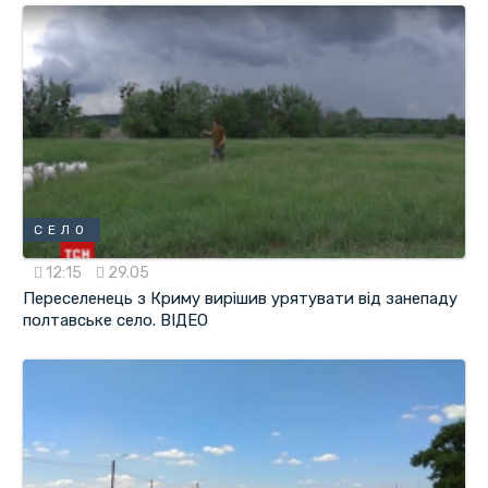
СЕЛО
12:15
29.05
Переселенець з Криму вирішив урятувати від занепаду
полтавське село. ВІДЕО