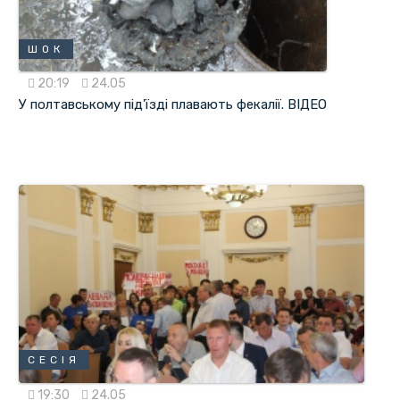
ШОК
20:19
24.05
У полтавському під'їзді плавають фекалії. ВІДЕО
СЕСІЯ
19:30
24.05