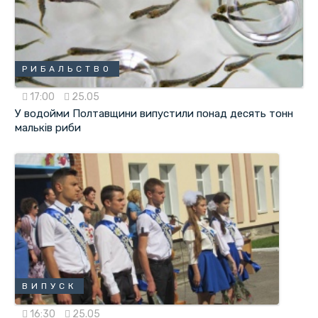
РИБАЛЬСТВО
17:00
25.05
У водойми Полтавщини випустили понад десять тонн
мальків риби
ВИПУСК
16:30
25.05