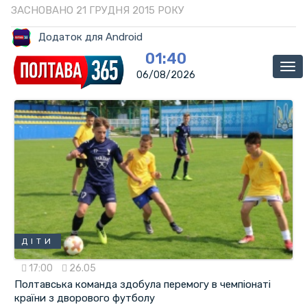
ЗАСНОВАНО 21 ГРУДНЯ 2015 РОКУ
Додаток для Android
01:40
Ме
06/08/2026
ДІТИ
17:00
26.05
Полтавська команда здобула перемогу в чемпіонаті
країни з дворового футболу