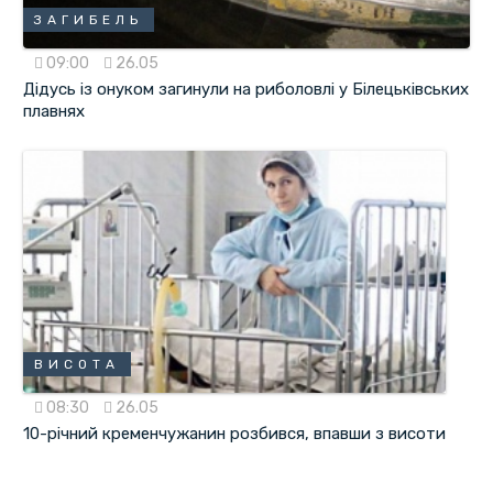
ЗАГИБЕЛЬ
09:00
26.05
Дідусь із онуком загинули на риболовлі у Білецьківських
плавнях
ВИСОТА
08:30
26.05
10-річний кременчужанин розбився, впавши з висоти