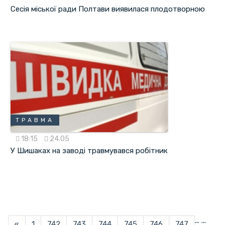
Сесія міської ради Полтави виявилася плодотворною
ТРАВМА
18:15
24.05
У Шишаках на заводі травмувався робітник
...
...
«
1
742
743
744
745
746
747