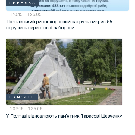
РИБАЛКА
10:15
25.05
Полтавський рибоохоронний патруль викрив 55
порушень нерестової заборони
ПАМ'ЯТЬ
09:15
25.05
У Полтаві відновлюють пам'ятник Тарасові Шевченку