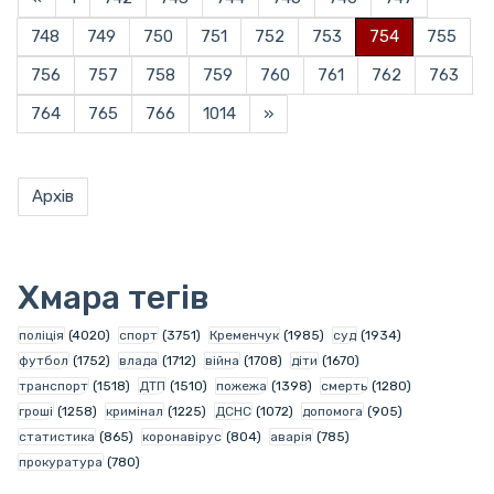
748
749
750
751
752
753
754
755
756
757
758
759
760
761
762
763
764
765
766
1014
»
Архів
Хмара тегів
поліція
(4020)
спорт
(3751)
Кременчук
(1985)
суд
(1934)
футбол
(1752)
влада
(1712)
війна
(1708)
діти
(1670)
транспорт
(1518)
ДТП
(1510)
пожежа
(1398)
смерть
(1280)
гроші
(1258)
кримінал
(1225)
ДСНС
(1072)
допомога
(905)
статистика
(865)
коронавірус
(804)
аварія
(785)
прокуратура
(780)