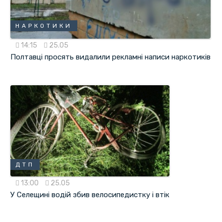
НАРКОТИКИ
14:15
25.05
Полтавці просять видалили рекламні написи наркотиків
ДТП
13:00
25.05
У Селещині водій збив велосипедистку і втік