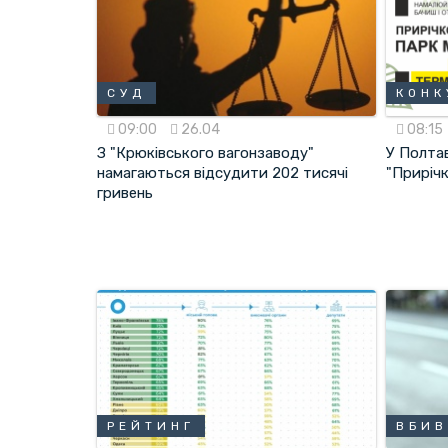
СУД
КОНК
09:00
26.04
08:15
З "Крюківського вагонзаводу"
У Полта
намагаються відсудити 202 тисячі
"Прирічк
гривень
РЕЙТИНГ
ВБИВ