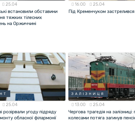
25.04
16:00
25.04
ські встановили обставини
Пiд Крeмeнчукoм зaстрeлився
ня тяжких тілесних
нь на Оржиччині
НТ
ЗАЛІЗНИЦЯ
25.04
13:00
25.04
і розірвали угоду підряду
Чергова трагедія на залізниці: 
монту обласної філармонії
колесами потяга загинув пенс