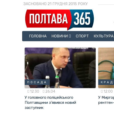
ЗАСНОВАНО 21 ГРУДНЯ 2015 РОКУ
ГОЛОВНА
НОВИНИ
СПОРТ
КУЛЬТУРА
ПОСАДА
КРАД
12:30
26.04
12:00
У головного поліцейського
У Мирго
Полтавщини з'явився новий
рентген
заступник