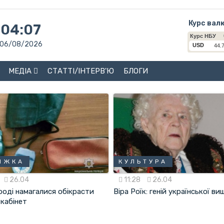
Курс вал
04:07
06/08/2026
МЕДІА
СТАТТІ/ІНТЕРВ'Ю
БЛОГИ
ІЖКА
КУЛЬТУРА
26.04
11:28
26.04
роді намагалися обікрасти
Віра Роїк: геній української в
-кабінет