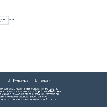
...
...
771
т
Культура
Блоги
 власністю видання. Використання матеріалів
вності гіперпосилання на сайт
poltava365.com
льки за письмовою згодою редакції. Матеріали,
ння не несе відповідальності за зміст
 поділяє погляди авторів публікацій, але дає