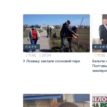
ПАРК
ВІЗИ
11:45
25.04
11:30
У Лохвиці заклали сосновий парк
Бельгію 
Полтавщ
землеро