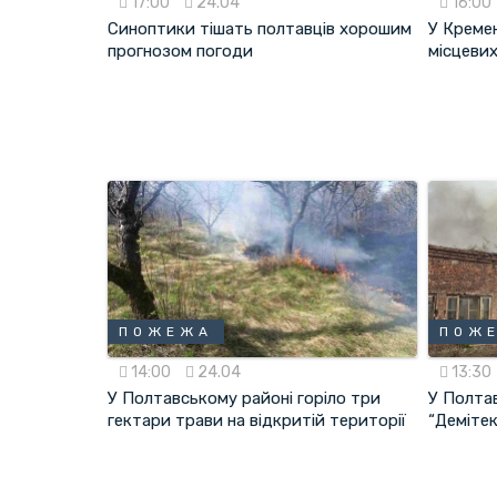
17:00
24.04
16:00
Синоптики тішать полтавців хорошим
У Кремен
прогнозом погоди
місцеви
ПОЖЕЖА
ПОЖ
14:00
24.04
13:30
У Полтавському районі горіло три
У Полтав
гектари трави на відкритій території
“Демітек