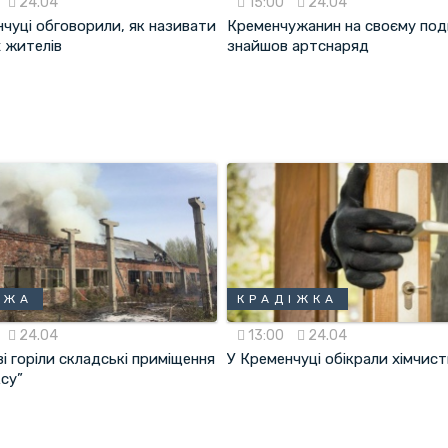
24.04
15:00
24.04
чуці обговорили, як називати
Кременчужанин на своєму подв
х жителів
знайшов артснаряд
ЕЖА
КРАДІЖКА
24.04
13:00
24.04
і горіли складські приміщення
У Кременчуці обікрали хімчис
су”