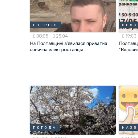
ЕНЕРГІЯ
ВЕЛО
08:05
25.04
19:03
На Полтавщині з’явилася приватна
Полтавц
сонячна електростанція
"Велоси
ПОГОДА
НАЗВ