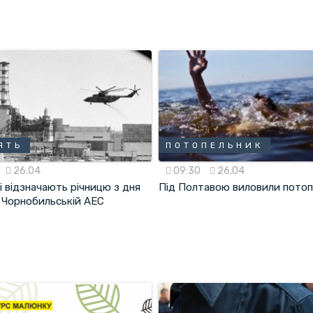
ЯТЬ
ПОТОПЕЛЬНИК
26.04
09:30
26.04
і відзначають річницю з дня
Під Полтавою виловили пото
а Чорнобильській АЕС