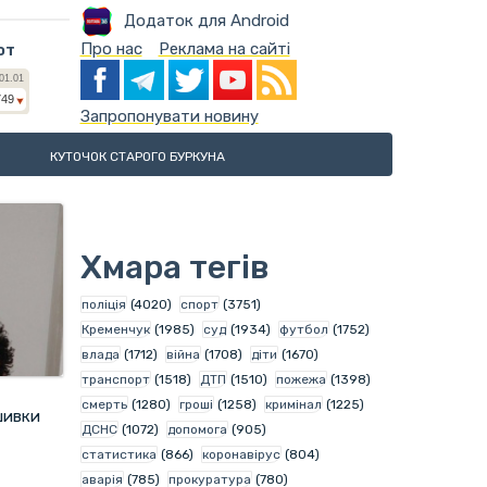
Додаток для Android
Про нас
Реклама на сайті
ют
Запропонувати новину
КУТОЧОК СТАРОГО БУРКУНА
Хмара тегів
поліція
(4020)
спорт
(3751)
Кременчук
(1985)
суд
(1934)
футбол
(1752)
влада
(1712)
війна
(1708)
діти
(1670)
транспорт
(1518)
ДТП
(1510)
пожежа
(1398)
смерть
(1280)
гроші
(1258)
кримінал
(1225)
ишивки
ДСНС
(1072)
допомога
(905)
статистика
(866)
коронавірус
(804)
аварія
(785)
прокуратура
(780)