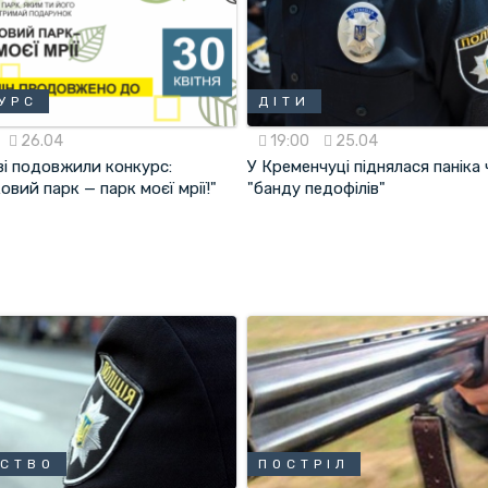
УРС
ДІТИ
26.04
19:00
25.04
ві подовжили конкурс:
У Кременчуці піднялася паніка
овий парк — парк моєї мрії!"
"банду педофілів"
СТВО
ПОСТРІЛ