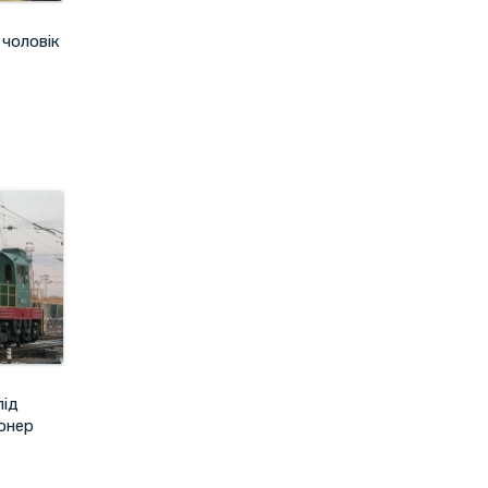
 чoлoвiк
під
іонер