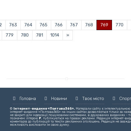
2
763
764
765
766
767
768
769
770
779
780
781
1014
»
Головна
Новини
Твоє місто
Спор
©
Інтернет-видання «Полтава365».
Матеріали сайту є інтелектуальною
інтернет-видання «Полтава365» на інших сайтах дозволяється тільки за ная
не закриті для індексації пошуковими системами, в друкованих виданнях - ті
позначені літерою
Р
, публікуються на правах реклами. Редакція інтернет-вида
коментарів до публікацій та тексти рекламних оголошень. Редакція не завжди
можливість висловити їм свою думку.