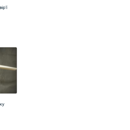
ір’ї
тку