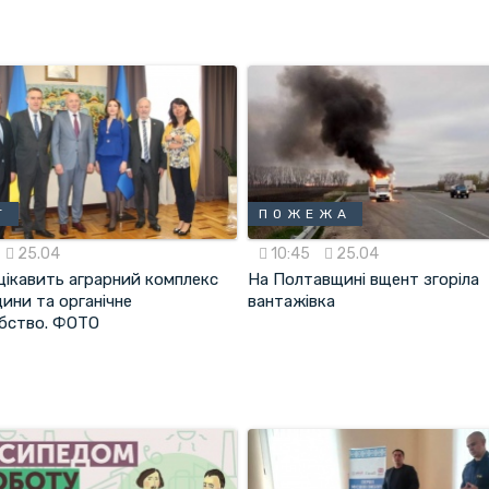
Т
ПОЖЕЖА
25.04
10:45
25.04
цікавить аграрний комплекс
На Полтавщині вщент згоріла
ини та органічне
вантажівка
бство. ФОТО