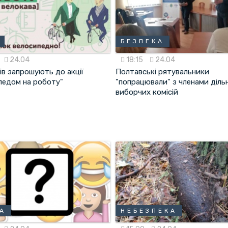
БЕЗПЕКА
24.04
18:15
24.04
ів запрошують до акції
Полтавські рятувальники
педом на роботу"
"попрацювали" з членами діль
виборчих комісій
А
НЕБЕЗПЕКА