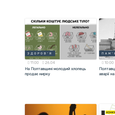
ЗДОРОВ'Я
ПАМ'
11:00
26.04
10:00
На Полтавщині молодий хлопець
Полтавц
продає нирку
аварії н