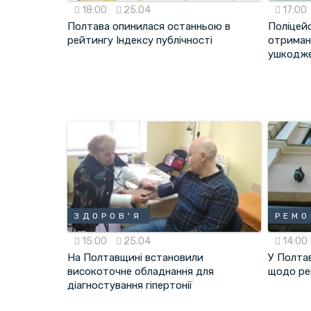
18:00
25.04
17:00
Полтава опинилася останньою в
Поліцей
рейтингу Індексу публічності
отриман
ушкодже
ЗДОРОВ'Я
РЕМО
15:00
25.04
14:00
На Полтавщині встановили
У Полтав
високоточне обладнання для
щодо ре
діагностування гіпертонії