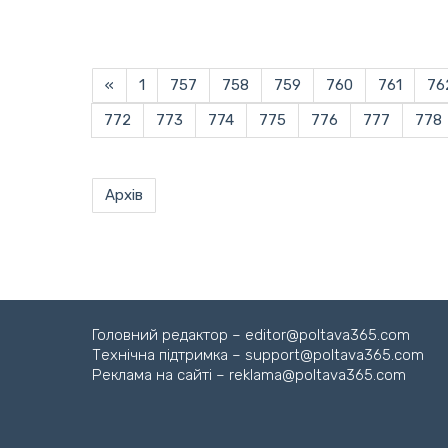
«
1
757
758
759
760
761
76
772
773
774
775
776
777
778
Архів
Головний редактор – editor@poltava365.com
Технічна підтримка – support@poltava365.com
Реклама на сайті – reklama@poltava365.com