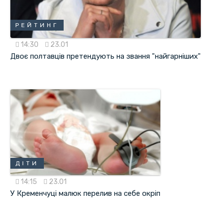
РЕЙТИНГ
14:30
23.01
Двоє полтавців претендують на звання "найгарніших"
ДІТИ
14:15
23.01
У Кременчуці малюк перелив на себе окріп