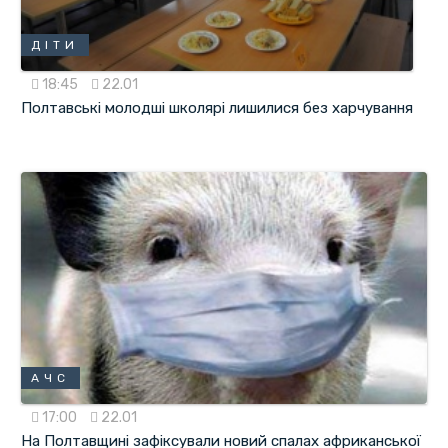
ДІТИ
18:45
22.01
Полтавські молодші школярі лишилися без харчування
АЧС
17:00
22.01
На Полтавщині зафіксували новий спалах африканської