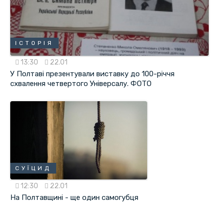
ІСТОРІЯ
13:30
22.01
У Полтаві презентували виставку до 100-річчя
схвалення четвертого Універсалу. ФОТО
СУЇЦИД
12:30
22.01
На Полтавщині - ще один самогубця