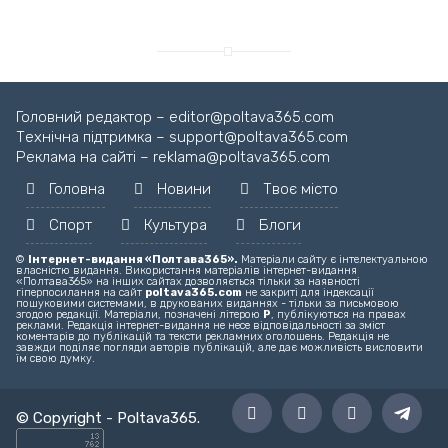
Головний редактор – editor@poltava365.com
Технічна підтримка – support@poltava365.com
Реклама на сайті – reklama@poltava365.com
Головна
Новини
Твоє місто
Спорт
Культура
Блоги
©
Інтернет-видання «Полтава365».
Матеріали сайту є інтелектуальною
власністю видання. Використання матеріалів інтернет-видання
«Полтава365» на інших сайтах дозволяється тільки за наявності
гіперпосилання на сайт
poltava365.com
не закриті для індексації
пошуковими системами, в друкованих виданнях - тільки за письмовою
згодою редакції. Матеріали, позначені літерою
Р
, публікуються на правах
реклами. Редакція інтернет-видання не несе відповідальності за зміст
коментарів до публікацій та тексти рекламних оголошень. Редакція не
завжди поділяє погляди авторів публікацій, але дає можливість висловити
їм свою думку.
© Copyright -
Poltava365
.