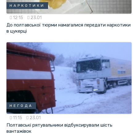
НАРКОТИКИ
12:15
23.01
До полтавської тюрми намагалися передати наркотики
в цукерці
НЕГОДА
11:15
23.01
Полтавські рятувальники відбуксирували шість
вантажівок