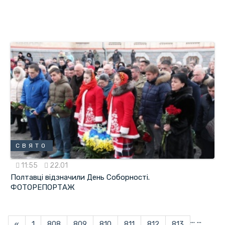
СВЯТО
11:55
22.01
Полтавці відзначили День Соборності.
ФОТОРЕПОРТАЖ
...
...
«
1
808
809
810
811
812
813