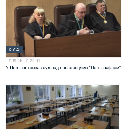
СУД
19:45
22.01
У Полтаві триває суд над посадовцями "Полтавафарм"