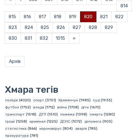
814
815
816
817
818
819
820
821
822
823
824
825
826
827
828
829
830
831
832
1015
»
Архів
Хмара тегів
поліція
(4020)
спорт
(3751)
Кременчук
(1985)
суд
(1935)
футбол
(1752)
влада
(1712)
війна
(1708)
діти
(1670)
транспорт
(1518)
ДТП
(1510)
пожежа
(1398)
смерть
(1280)
гроші
(1258)
кримінал
(1225)
ДСНС
(1072)
допомога
(905)
статистика
(866)
коронавірус
(804)
аварія
(785)
прокуратура
(781)