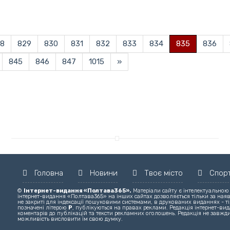
8
829
830
831
832
833
834
835
836
845
846
847
1015
»
Головна
Новини
Твоє місто
Спор
©
Інтернет-видання «Полтава365».
Матеріали сайту є інтелектуальною
інтернет-видання «Полтава365» на інших сайтах дозволяється тільки за ная
не закриті для індексації пошуковими системами, в друкованих виданнях - ті
позначені літерою
Р
, публікуються на правах реклами. Редакція інтернет-вида
коментарів до публікацій та тексти рекламних оголошень. Редакція не завжди
можливість висловити їм свою думку.