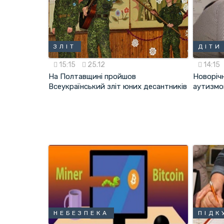
ЗЛІТ
ДІТИ
15:15
25.12
14:15
На Полтавщині пройшов
Новорічн
Всеукраїнський зліт юних десантників
аутизмо
НЕБЕЗПЕКА
ПІДК