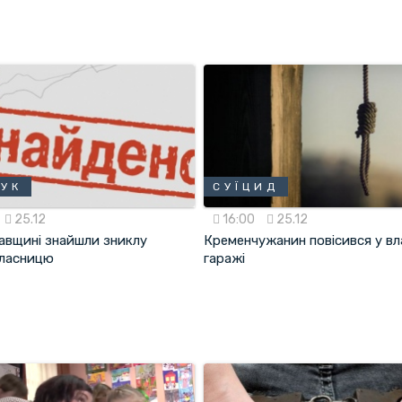
УК
СУЇЦИД
25.12
16:00
25.12
авщині знайшли зниклу
Кременчужанин повісився у в
ласницю
гаражі