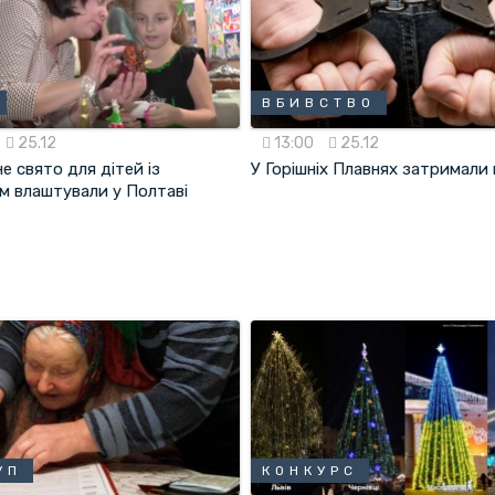
ВБИВСТВО
25.12
13:00
25.12
е свято для дітей із
У Горішніх Плавнях затримали
м влаштували у Полтаві
УП
КОНКУРС