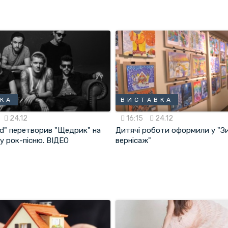
КА
ВИСТАВКА
24.12
16:15
24.12
ld" перетворив "Щедрик" на
Дитячі роботи оформили у "З
у рок-пісню. ВІДЕО
вернісаж"