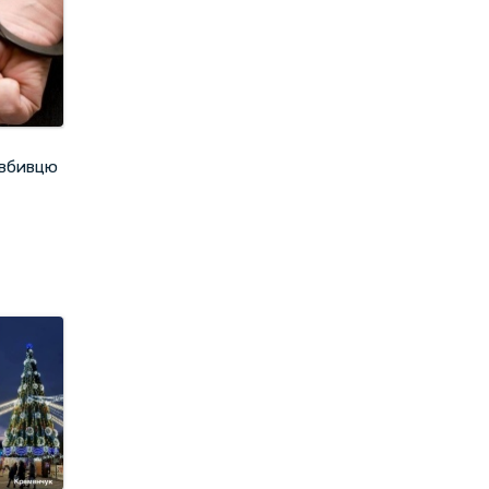
 вбивцю