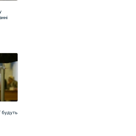
у
анні
Г будуть