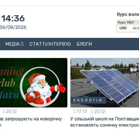
Курс вал
14:36
06/08/2026
МЕДІА
СТАТТІ/ІНТЕРВ'Ю
БЛОГИ
ЕКОЛОГІЯ
26.12
17:13
25.12
ів запрошують на новорічну
У сільській школі на Полтавщин
у
встановлять сонячну електро