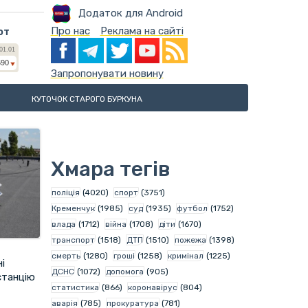
Додаток для Android
Про нас
Реклама на сайті
ют
Запропонувати новину
КУТОЧОК СТАРОГО БУРКУНА
Хмара тегів
поліція
(4020)
спорт
(3751)
Кременчук
(1985)
суд
(1935)
футбол
(1752)
влада
(1712)
війна
(1708)
діти
(1670)
транспорт
(1518)
ДТП
(1510)
пожежа
(1398)
смерть
(1280)
гроші
(1258)
кримінал
(1225)
і
ДСНС
(1072)
допомога
(905)
станцію
статистика
(866)
коронавірус
(804)
аварія
(785)
прокуратура
(781)