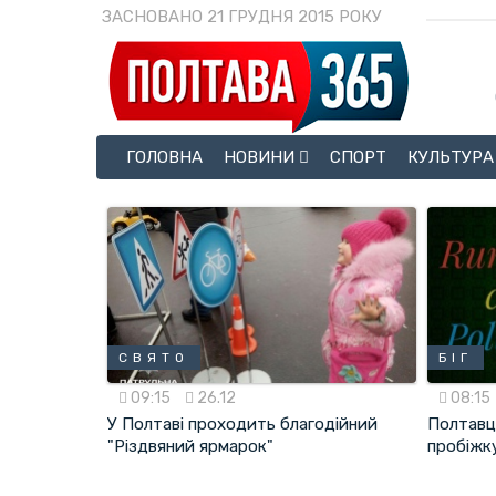
ЗАСНОВАНО 21 ГРУДНЯ 2015 РОКУ
ГОЛОВНА
НОВИНИ
СПОРТ
КУЛЬТУРА
СВЯТО
БІГ
09:15
26.12
08:15
У Полтаві проходить благодійний
Полтавц
"Різдвяний ярмарок"
пробіжк