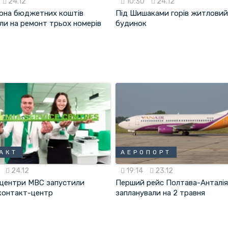
24.12
10:30
24.12
йона бюджетних коштів
Під Шишаками горів житлови
ли на ремонт трьох номерів
будинок
АКТ
АЕРОПОРТ
0
24.12
19:14
23.12
і центри МВС запустили
Перший рейс Полтава-Анталі
контакт-центр
запланували на 2 травня