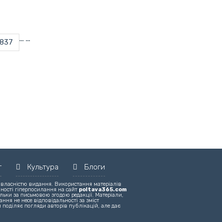
...
...
837
т
Культура
Блоги
 власністю видання. Використання матеріалів
вності гіперпосилання на сайт
poltava365.com
льки за письмовою згодою редакції. Матеріали,
ння не несе відповідальності за зміст
 поділяє погляди авторів публікацій, але дає