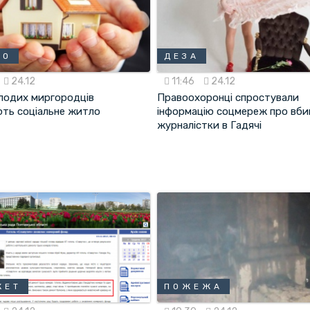
ЛО
ДЕЗА
24.12
11:46
24.12
лодих миргородців
Правоохоронці спростували
ть соціальне житло
інформацію соцмереж про вби
журналістки в Гадячі
ЖЕТ
ПОЖЕЖА