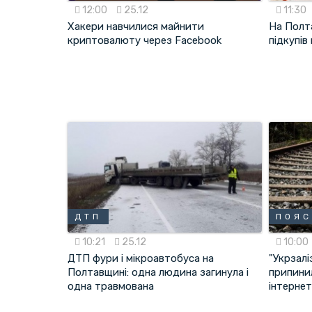
12:00
25.12
11:30
Хакери навчилися майнити
На Полт
криптовалюту через Facebook
підкупів
ДТП
ПОЯС
10:21
25.12
10:00
ДТП фури і мікроавтобуса на
"Укрзалі
Полтавщині: одна людина загинула і
припини
одна травмована
інтерне