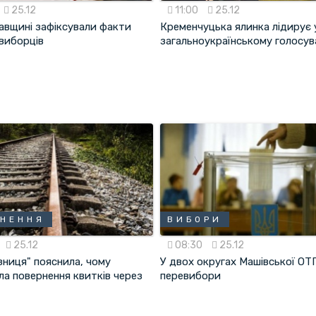
25.12
11:00
25.12
авщині зафіксували факти
Кременчуцька ялинка лідирує 
 виборців
загальноукраїнському голосув
НЕННЯ
ВИБОРИ
25.12
08:30
25.12
зниця" пояснила, чому
У двох округах Машівської ОТ
ла повернення квитків через
перевибори
т