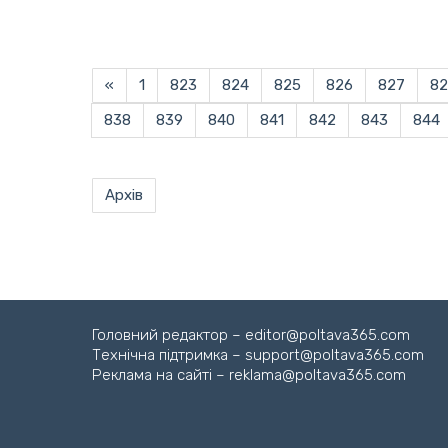
«
1
823
824
825
826
827
82
838
839
840
841
842
843
844
Архів
Головний редактор – editor@poltava365.com
Технічна підтримка – support@poltava365.com
Реклама на сайті – reklama@poltava365.com