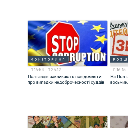
МОНІТОРИНГ
РОЗШ
16:54
25.12
16:15
Полтавців закликають повідомляти
На Полт
про випадки недоброчесності суддів
восьмик