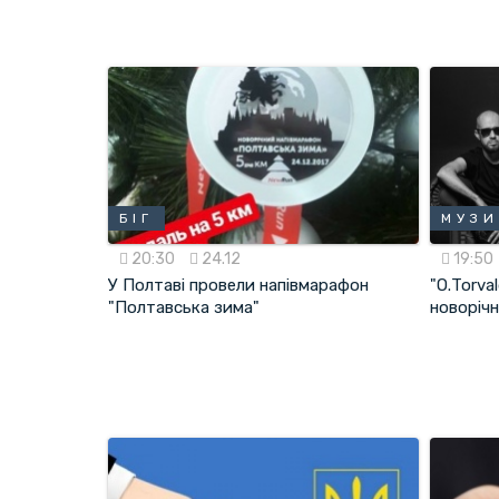
БІГ
МУЗИ
20:30
24.12
19:50
У Полтаві провели напівмарафон
"О.Torva
"Полтавська зима"
новорічн