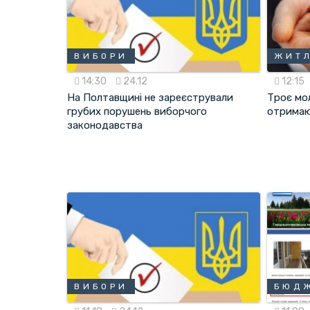
ВИБОРИ
ЖИТ
14:30
24.12
12:15
На Полтавщині не зареєстрували
Троє мо
грубих порушень виборчого
отримаю
законодавства
ВИБОРИ
БЮД