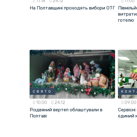
11:18
24.12
11:00
На Полтавщині проходять вибори ОТГ
Півміль
витрати
готелю
СВЯТО
КОНТ
10:00
24.12
09:0
Різдвяний вертеп облаштували в
Сервісн
Полтаві
єдиний 