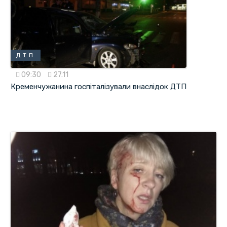
ДТП
09:30
27.11
Кременчужанина госпіталізували внаслідок ДТП