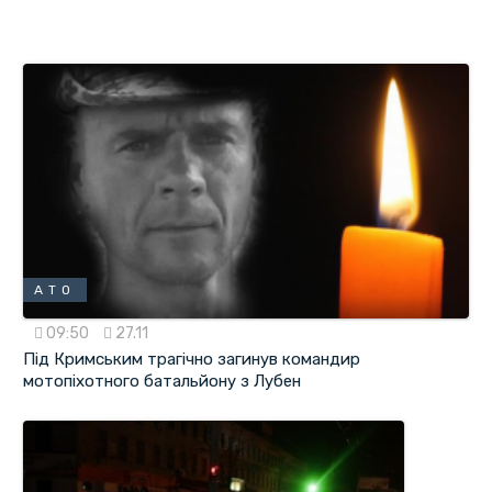
АТО
09:50
27.11
Під Кримським трагічно загинув командир
мотопіхотного батальйону з Лубен