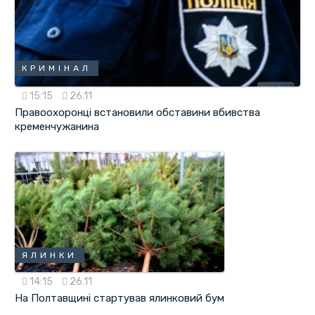
КРИМІНАЛ
15:15
26.11
Правоохоронці встановили обставини вбивства
кременчужанина
ЯЛИНКИ
14:15
26.11
На Полтавщині стартував ялинковий бум