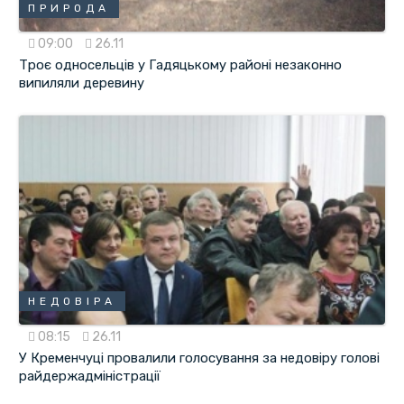
ПРИРОДА
09:00
26.11
Троє односельців у Гадяцькому районі незаконно
випиляли деревину
НЕДОВІРА
08:15
26.11
У Кременчуці провалили голосування за недовіру голові
райдержадміністрації