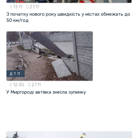
13:11
27.11
З початку нового року швидкість у містах обмежать до
50 км/год
ДТП
12:30
27.11
У Миргородi автівка знесла зупинку