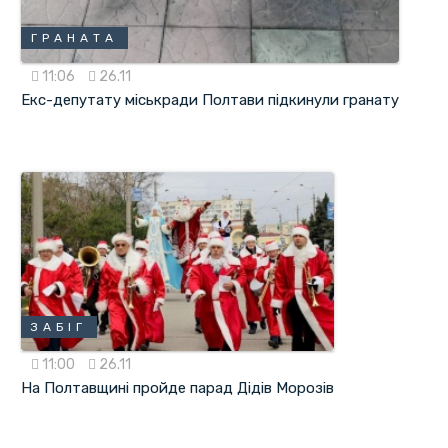
ГРАНАТА
11:06
26.11
Екс-депутату міськради Полтави підкинули гранату
ЗАБІГ
11:00
26.11
На Полтавщині пройде парад Дідів Морозів