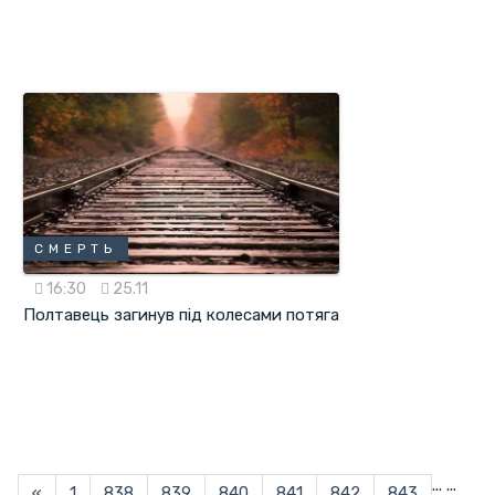
СМЕРТЬ
16:30
25.11
Полтавець загинув під колесами потяга
...
...
«
1
838
839
840
841
842
843