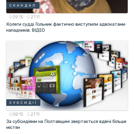
СКАНДАЛ
09:15
27.11
Колеги cудді Гольник фактично виступили адвокатами
нападників. ВІДЕО
СУБСИДІЇ
08:15
27.11
За субсидіями на Полтавщині звертається вдвічі більше
містян