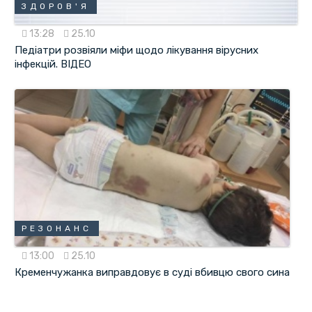
ЗДОРОВ'Я
13:28
25.10
Педіатри розвіяли міфи щодо лікування вірусних
інфекцій. ВІДЕО
РЕЗОНАНС
13:00
25.10
Кременчужанка виправдовує в суді вбивцю свого сина