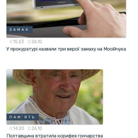
ЗАМАХ
15:23
26.10
У прокуратурі назвали три версії замаху на Мосійчука
ПАМ'ЯТЬ
14:20
26.10
Полтавщина втратила корифея гончарства