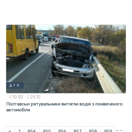
ДТП
10:30
25.10
Полтавські рятувальники витягли водія з понівеченого
автомобіля
...
...
«
1
854
855
856
857
858
859