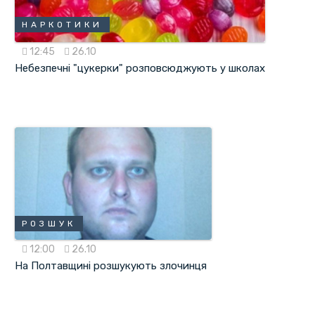
НАРКОТИКИ
12:45
26.10
Небезпечні "цукерки" розповсюджують у школах
РОЗШУК
12:00
26.10
На Полтавщині розшукують злочинця