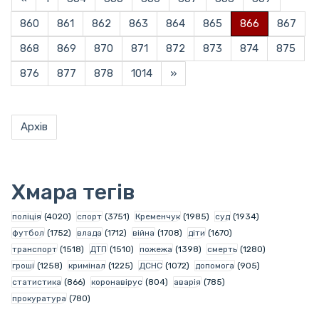
860
861
862
863
864
865
866
867
868
869
870
871
872
873
874
875
876
877
878
1014
»
Архів
Хмара тегів
поліція
(4020)
спорт
(3751)
Кременчук
(1985)
суд
(1934)
футбол
(1752)
влада
(1712)
війна
(1708)
діти
(1670)
транспорт
(1518)
ДТП
(1510)
пожежа
(1398)
смерть
(1280)
гроші
(1258)
кримінал
(1225)
ДСНС
(1072)
допомога
(905)
статистика
(866)
коронавірус
(804)
аварія
(785)
прокуратура
(780)