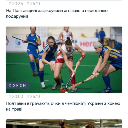
20:36
25.10
На Полтавщині зафіксували агітацію з передачею
подарунків
ХОКЕЙ
20:00
25.10
Полтавки втрачають очки в чемпіонаті України з хокею
на траві