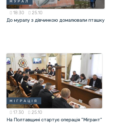
МУРАЛ
18:30
25.10
До муралу з дівчинкою домалювали пташку
МІГРАЦІЯ
17:30
25.10
На Полтавщині стартує операція "Мігрант"