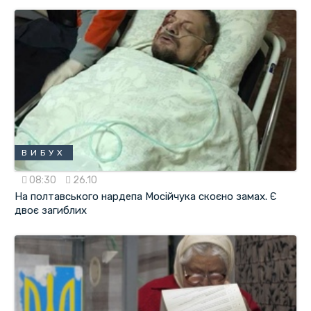
ВИБУХ
08:30
26.10
На полтавського нардепа Мосійчука скоєно замах. Є
двоє загиблих