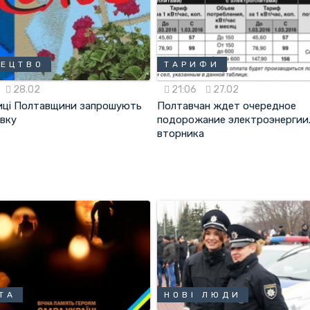
ЕЦТВО
ТАРИФИ
28.02
21:06
27.02
ці Полтавщини запрошують
Полтавчан ждет очередное
авку
подорожание электроэнергии.
вторника
ТА
НОВІ ЛЮДИ