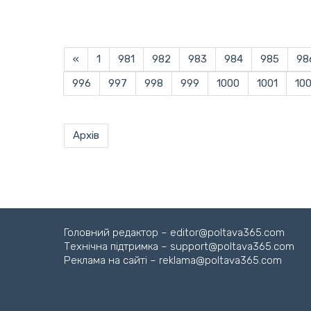
«
1
981
982
983
984
985
98
996
997
998
999
1000
1001
10
Архів
Головний редактор – editor@poltava365.com
Технічна підтримка – support@poltava365.com
Реклама на сайті – reklama@poltava365.com