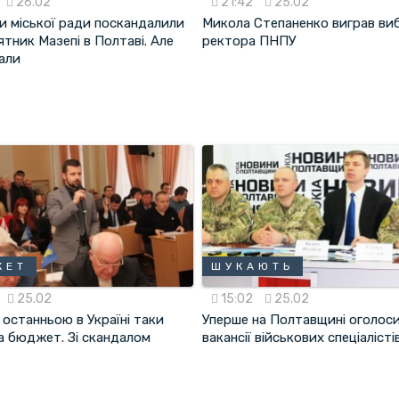
26.02
21:42
25.02
и міської ради поскандалили
Микола Степаненко виграв ви
ятник Мазепі в Полтаві. Але
ректора ПНПУ
али
ЖЕТ
ШУКАЮТЬ
25.02
15:02
25.02
останньою в Україні таки
Уперше на Полтавщині оголос
а бюджет. Зі скандалом
вакансії військових спеціалісті