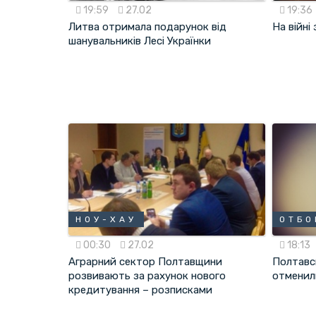
19:59
27.02
19:36
Литва отримала подарунок від
На війні
шанувальників Лесі Українки
НОУ-ХАУ
ОТБО
00:30
27.02
18:13
Аграрний сектор Полтавщини
Полтавс
розвивають за рахунок нового
отменил
кредитування – розписками