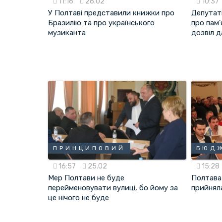
11:16
26.02
10:37
У Полтаві представили книжки про
Депутат
Бразилію та про українського
про пам'
музиканта
дозвіл д
ПРИНЦИПОВИЙ
БЮД
16:57
25.02
15:28
Мер Полтави не буде
Полтава 
перейменовувати вулиці, бо йому за
прийнял
це нічого не буде