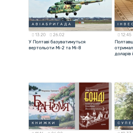
АВІАБРИГАДА
ІНВЕ
13:20
26.02
12:45
У Полтаві базуватимуться
Полтавщ
вертольоти Мі-2 та Мі-8
отримал
доларів 
КНИЖКИ
СУПЕ