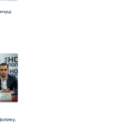
нчуці.
фспілку,
т