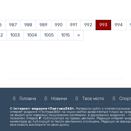
6
987
988
989
990
991
992
993
994
02
1003
1004
1005
1015
»
Головна
Новини
Твоє місто
Спор
©
Інтернет-видання «Полтава365».
Матеріали сайту є інтелектуальною
інтернет-видання «Полтава365» на інших сайтах дозволяється тільки за ная
не закриті для індексації пошуковими системами, в друкованих виданнях - ті
позначені літерою
Р
, публікуються на правах реклами. Редакція інтернет-вида
коментарів до публікацій та тексти рекламних оголошень. Редакція не завжди
можливість висловити їм свою думку.