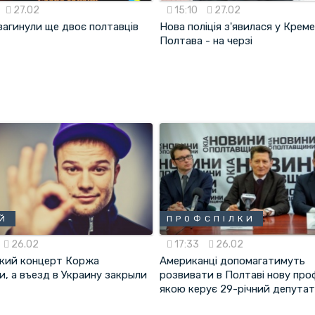
27.02
15:10
27.02
 загинули ще двоє полтавців
Нова поліція з'явилася у Креме
Полтава - на черзі
Й
ПРОФСПІЛКИ
26.02
17:33
26.02
кий концерт Коржа
Американці допомагатимуть
и, а въезд в Украину закрыли
розвивати в Полтаві нову про
якою керує 29-річний депута