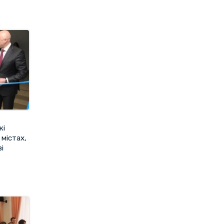
кі
 містах,
і