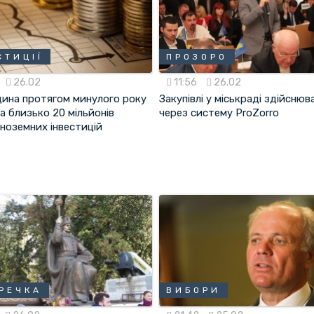
СТИЦІЇ
ПРОЗОРО
26.02
11:56
26.02
ина протягом минулого року
Закупівлі у міськраді здійсню
а близько 20 мільйонів
через систему ProZorro
іноземних інвестицій
РЕЧКА
ВИБОРИ