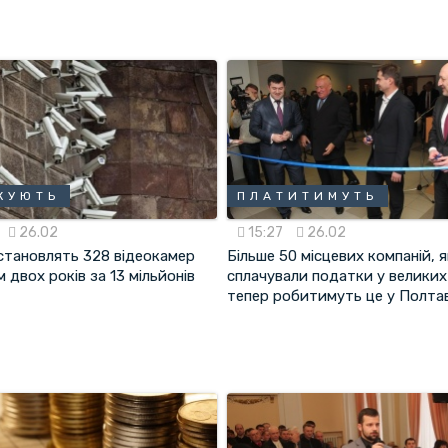
КУЮТЬ
ПЛАТИТИМУТЬ
26.02
15:27
26.02
встановлять 328 відеокамер
Більше 50 місцевих компаній, я
 двох років за 13 мільйонів
сплачували податки у великих
тепер робитимуть це у Полтав