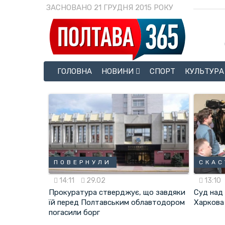
ЗАСНОВАНО 21 ГРУДНЯ 2015 РОКУ
ГОЛОВНА
НОВИНИ
СПОРТ
КУЛЬТУРА
ПОВЕРНУЛИ
СКАС
14:11
29.02
13:10
Прокуратура стверджує, що завдяки
Суд над
їй перед Полтавським облавтодором
Харкова
погасили борг