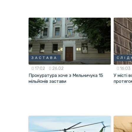
ЗАСТАВА
СЛІД
17:02
26.02
16:03
Прокуратура хоче з Мельничука 15
У місті 
мільйонів застави
протягом