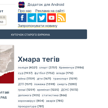
Додаток для Android
Про нас
Реклама на сайті
ют
Запропонувати новину
КУТОЧОК СТАРОГО БУРКУНА
Хмара тегів
поліція
(4021)
спорт
(3751)
Кременчук
(1986)
суд
(1937)
футбол
(1752)
влада
(1712)
війна
(1709)
діти
(1671)
транспорт
(1519)
ДТП
(1511)
пожежа
(1398)
смерть
(1280)
гроші
(1259)
кримінал
(1225)
ДСНС
(1072)
олтаві
допомога
(905)
статистика
(866)
клад
коронавірус
(804)
аварія
(785)
прокуратура
(781)