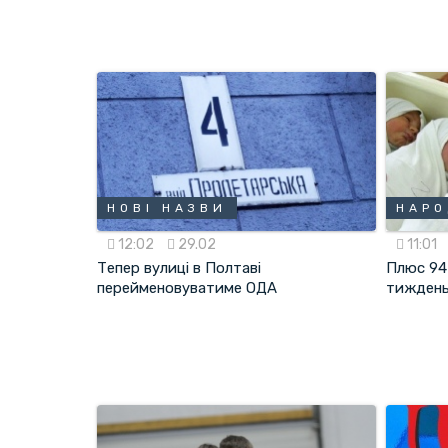
НОВІ НАЗВИ
НАР
12:02
29.02
11:01
Тепер вулиці в Полтаві
Плюс 94
перейменовуватиме ОДА
тижден