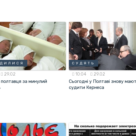
ОДИЛИСЯ
СУДЯТЬ
29.02
10:04
29.02
 полтавця за минулий
Сьогодні у Полтаві знову маю
ь
судити Кернеса