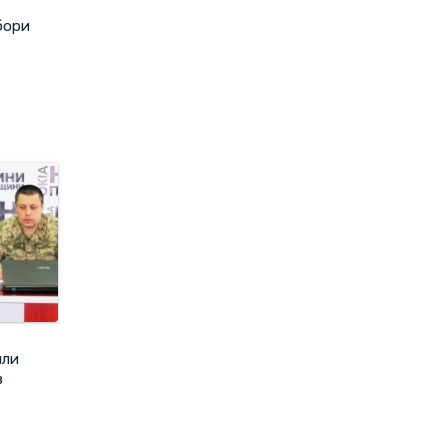
бори
или
в