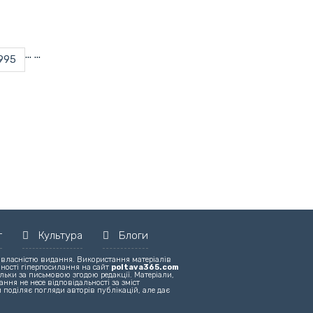
...
...
995
т
Культура
Блоги
 власністю видання. Використання матеріалів
вності гіперпосилання на сайт
poltava365.com
льки за письмовою згодою редакції. Матеріали,
ння не несе відповідальності за зміст
 поділяє погляди авторів публікацій, але дає