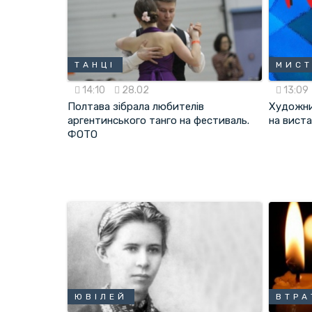
ТАНЦІ
МИСТ
14:10
28.02
13:09
Полтава зібрала любителів
Художни
аргентинського танго на фестиваль.
на вист
ФОТО
ЮВІЛЕЙ
ВТРА