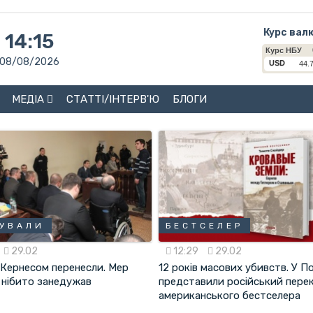
Курс вал
14:15
08/08/2026
МЕДІА
СТАТТІ/ІНТЕРВ'Ю
БЛОГИ
УВАЛИ
БЕСТСЕЛЕР
29.02
12:29
29.02
 Кернесом перенесли. Мер
12 років масових убивств. У П
 нібито занедужав
представили російський пере
американського бестселера