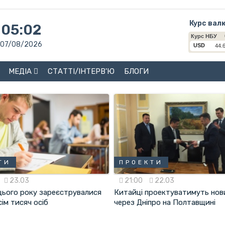
Курс вал
05:02
07/08/2026
МЕДІА
СТАТТІ/ІНТЕРВ'Ю
БЛОГИ
ТИ
ПРОЕКТИ
23.03
21:00
22.03
цього року зареєструвалися
Китайці проектуватимуть нов
сім тисяч осіб
через Дніпро на Полтавщині