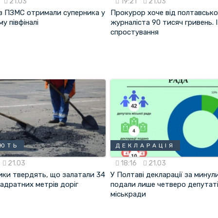
21.03
19:21
21.03
 з ПЗМС отримали суперника у
Прокурор хоче від полтавсько
у півфіналі
журналіста 90 тисяч гривень. І
спростування
АЮТЬ
ДЕКЛАРАЦІЯ
21.03
18:16
21.03
ки твердять, що залатали 34
У Полтаві декларації за минули
адратних метрів доріг
подали лише четверо депутат
міськради