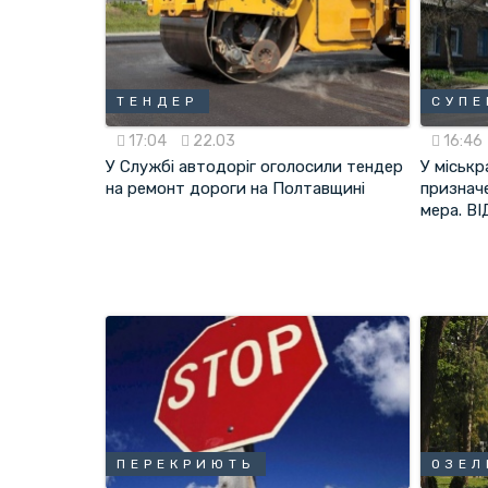
ТЕНДЕР
СУПЕ
17:04
22.03
16:46
У Службі автодоріг оголосили тендер
У міськ
на ремонт дороги на Полтавщині
признач
мера. В
ПЕРЕКРИЮТЬ
ОЗЕЛ