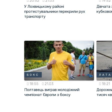
20:52
21.03
19:52
У Лохвицькому районі
Дівчата
протестувальники перекрили рух
кубковом
транспорту
БОКС
ЛАТ
18:55
21.03
18:21
Полтавець виграв молодіжний
Дорожни
чемпіонат Європи з боксу
тисяч кв