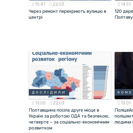
15:47
22.03
14:51
Через ремонт перекриють вулицю в
120 дере
центрі
Полтаву
ДОСЛІДИЛИ
КОМЕ
13:05
22.03
13:01
Полтавщина посіла друге місце в
Поліцей
Україні за роботою ОДА та безпекою,
поліціян
четверте – за соціально-економічним
людини 
розвитком