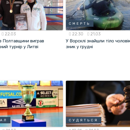
СМЕРТЬ
22.03
22:30
21.03
із Полтавщини виграв
У Ворсклі знайшли тіло чолові
ний турнір у Литві
зник у грудні
ЗАЛ
СУДЯТЬСЯ