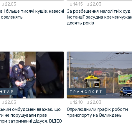
22.03
14:15
22.03
в і більше тисячі кущів: навесні
За розбещення малолітніх суд
 озеленять
інстанції засудив кременчужа
десять років
НТАР
ТРАНСПОРТ
22.03
12:10
22.03
ський омбудсмен вважає, що
Оприлюднили графік роботи
ти не порушували прав
транспорту на Великдень
при затриманні дідуся. ВІДЕО