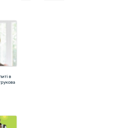
питі в
трукова