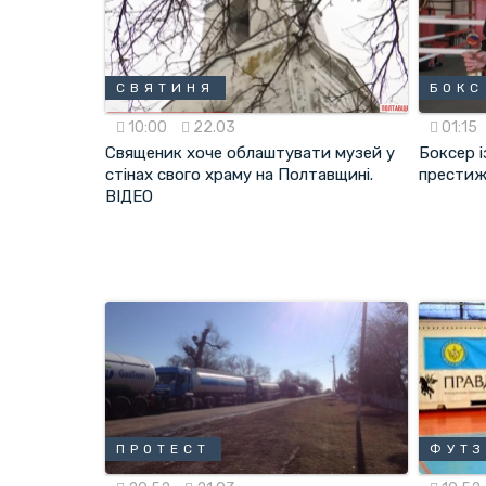
СВЯТИНЯ
БОКС
10:00
22.03
01:15
Священик хоче облаштувати музей у
Боксер 
стінах свого храму на Полтавщині.
престиж
ВІДЕО
ПРОТЕСТ
ФУТ