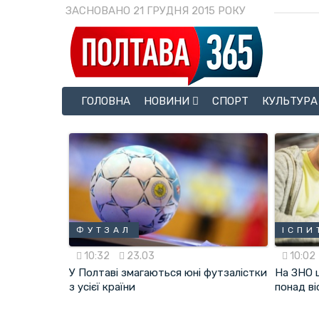
ЗАСНОВАНО 21 ГРУДНЯ 2015 РОКУ
ГОЛОВНА
НОВИНИ
СПОРТ
КУЛЬТУРА
ФУТЗАЛ
ІСПИ
10:32
23.03
10:02
У Полтаві змагаються юні футзалістки
На ЗНО 
з усієї країни
понад ві