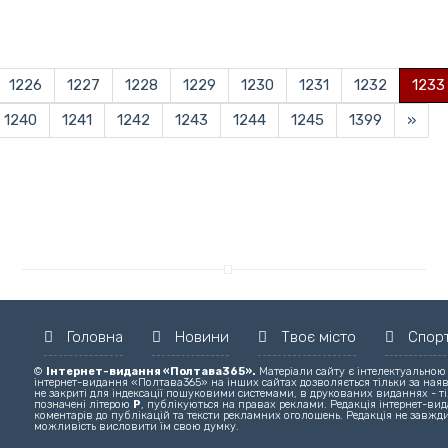
1226
1227
1228
1229
1230
1231
1232
1233
1240
1241
1242
1243
1244
1245
1399
»
Головна
Новини
Твоє місто
Спор
©
Інтернет-видання «Полтава365».
Матеріали сайту є інтелектуальною
інтернет-видання «Полтава365» на інших сайтах дозволяється тільки за ная
не закриті для індексації пошуковими системами, в друкованих виданнях - ті
позначені літерою
Р
, публікуються на правах реклами. Редакція інтернет-вида
коментарів до публікацій та тексти рекламних оголошень. Редакція не завжди
можливість висловити їм свою думку.