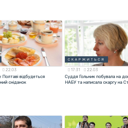
СКАРЖИТЬСЯ
22.03
17:31
22.03
у Полтаві відбудеться
Суддя Гольник побувала на до
ний сніданок
НАБУ та написала скаргу на С