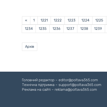
«
1
1221
1222
1223
1224
1225
1234
1235
1236
1237
1238
1239
Архів
Головний редактор – editor@poltava365.com
Технічна підтримка – support@poltava365.com
Реклама на сайті – reklama@poltava365.com