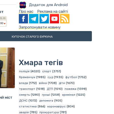
Додаток для Android
Про нас
Реклама на сайті
ют
Запропонувати новину
КУТОЧОК СТАРОГО БУРКУНА
Хмара тегів
поліція
(4020)
спорт
(3751)
Кременчук
(1985)
суд
(1935)
футбол
(1752)
влада
(1712)
війна
(1708)
діти
(1670)
транспорт
(1518)
ДТП
(1510)
пожежа
(1398)
смерть
(1280)
гроші
(1258)
кримінал
(1225)
ий міст
ДСНС
(1072)
допомога
(905)
статистика
(866)
коронавірус
(804)
аварія
(785)
прокуратура
(781)