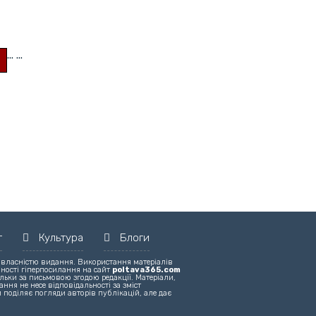
...
...
т
Культура
Блоги
 власністю видання. Використання матеріалів
вності гіперпосилання на сайт
poltava365.com
льки за письмовою згодою редакції. Матеріали,
ння не несе відповідальності за зміст
 поділяє погляди авторів публікацій, але дає