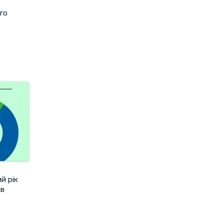
го
й рік
ів