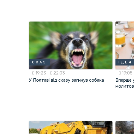
СКАЗ
ІДЕЯ
19:23
22.03
19:05
У Полтаві від сказу загинув собака
Вперше 
молитов