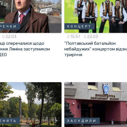
РЕЧКИ
КОНЦЕРТ
22.03
15:57
22.03
раді сперечалися щодо
"Полтавський батальйон
ення Ляміна заступником
небайдужих" концертом відзн
ІДЕО
триріччя
ЕНЯТЬ
ЗАСУДИЛИ