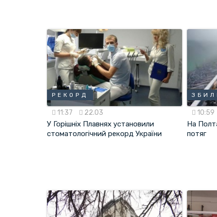
РЕКОРД
ЗБИ
11:37
22.03
10:59
У Горішніх Плавнях установили
На Полт
стоматологічний рекорд України
потяг