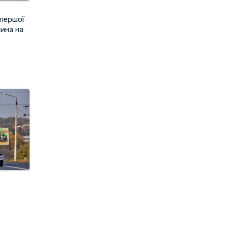
 першої
нина на