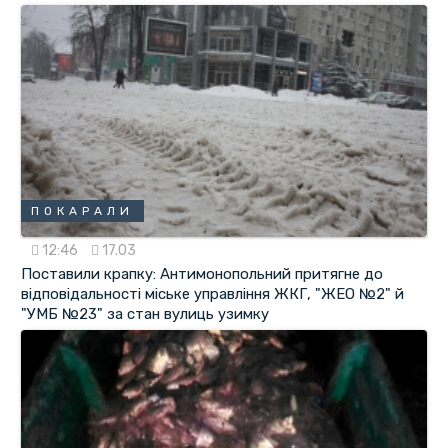
ПОКАРАЛИ
12:46
17.03
Поставили крапку: Антимонопольний притягне до
відповідальності міське управління ЖКГ, "ЖЕО №2" й
"УМБ №23" за стан вулиць узимку