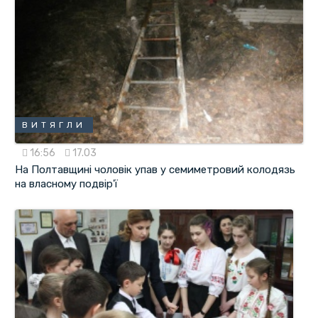
ВИТЯГЛИ
16:56
17.03
На Полтавщині чоловік упав у семиметровий колодязь
на власному подвір'ї