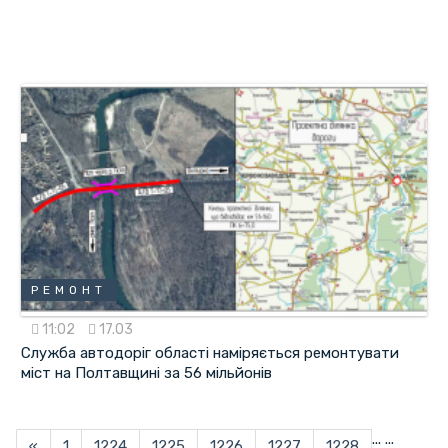
РЕМОНТ
11:02
17.03
Служба автодоріг області наміряється ремонтувати
міст на Полтавщині за 56 мільйонів
...
...
«
1
1224
1225
1226
1227
1228