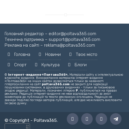
Головний редактор – editor@poltava365.com
Технічна підтримка – support@poltava365.com
Реклама на сайті – reklama@poltava365.com
Головна
Новини
Твоє місто
Спорт
Культура
Блоги
©
Інтернет-видання «Полтава365».
Матеріали сайту є інтелектуальною
власністю видання. Використання матеріалів інтернет-видання
«Полтава365» на інших сайтах дозволяється тільки за наявності
гіперпосилання на сайт
poltava365.com
не закриті для індексації
пошуковими системами, в друкованих виданнях - тільки за письмовою
згодою редакції. Матеріали, позначені літерою
Р
, публікуються на правах
реклами. Редакція інтернет-видання не несе відповідальності за зміст
коментарів до публікацій та тексти рекламних оголошень. Редакція не
завжди поділяє погляди авторів публікацій, але дає можливість висловити
їм свою думку.
© Copyright -
Poltava365
.