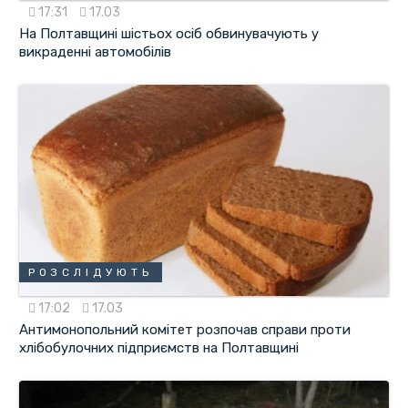
17:31
17.03
На Полтавщині шістьох осіб обвинувачують у
викраденні автомобілів
РОЗСЛІДУЮТЬ
17:02
17.03
Антимонопольний комітет розпочав справи проти
хлібобулочних підприємств на Полтавщині