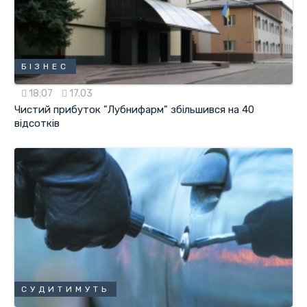
БІЗНЕС
18:07
17.03
Чистий прибуток "Лубнифарм" збільшився на 40
відсотків
СУДИТИМУТЬ