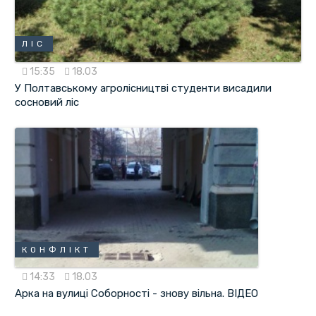
ЛІС
15:35
18.03
У Полтавському агролісництві студенти висадили
сосновий ліс
КОНФЛІКТ
14:33
18.03
Арка на вулиці Соборності - знову вільна. ВІДЕО