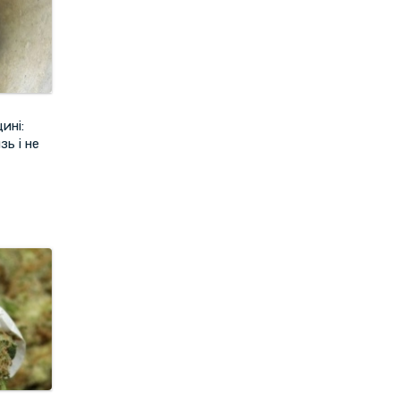
ині:
зь і не