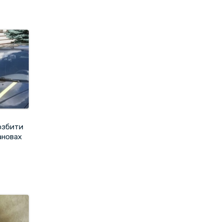
розбити
ановах