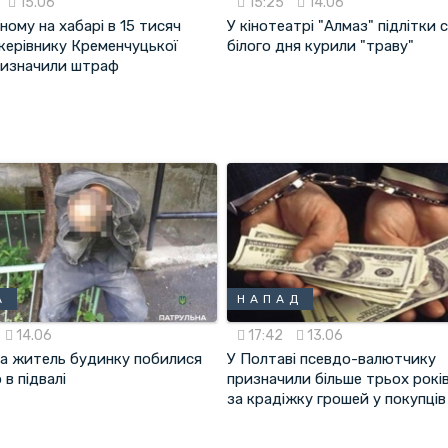
15.06
15:25
14.06
ому на хабарі в 15 тисяч
У кінотеатрі "Алмаз" підлітки 
 керівнику Кременчуцької
білого дня курили "траву"
изначили штраф
А
НАПАД
14.06
17:42
13.06
та житель будинку побилися
У Полтаві псевдо-валютчику
 в підвалі
призначили більше трьох рок
за крадіжку грошей у покупців