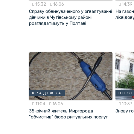
15:32
16.06
14:39
Справу обвинуваченого у зґвалтуванні
На газо
дівчини в Чутівському районі
ліквідо
розглядатимуть у Полтаві
КРАДІЖКА
ПОЖ
11:04
16.06
10:37
35-річний житель Миргорода
Знову г
"обчистив" бюро ритуальних послуг