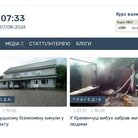
Курс вал
07:33
07/08/2026
МЕДІА
СТАТТІ/ІНТЕРВ'Ю
БЛОГИ
ОДА
ТРАГЕДІЯ
19.06
21:31
18.06
уцькому бізнесмену кинули у
У Кременчуці вибух забрав ж
нату
людини