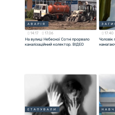
АВАРІЯ
ЗАГИ
14:17
17.06
17:40
На вулиці Небесної Сотні прорвало
Чоловік 
каналізаційний колектор. ВІДЕО
намагаю
ЕТАПУВАЛИ
НАВ