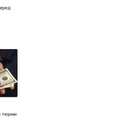
серед
ів тюрми