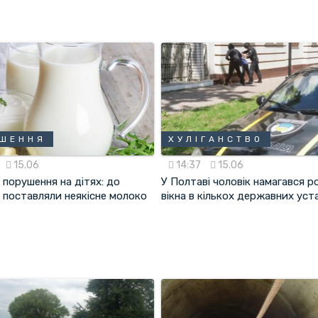
УШЕННЯ
ХУЛІГАНСТВО
15.06
14:37
15.06
порушення на дітях: до
У Полтаві чоловік намагався 
 поставляли неякісне молоко
вікна в кількох державних уст