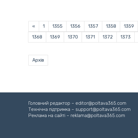
«
1
1355
1356
1357
1358
1359
1368
1369
1370
1371
1372
1373
Архів
Головний редактор – editor@poltava365.com
Технічна підтримка – support@poltava365.com
Реклама на сайті – reklama@poltava365.com