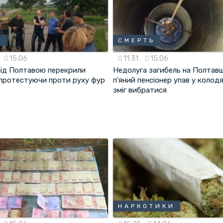
Т
СМЕРТЬ
15.06
11:31
15.06
під Полтавою перекрили
Недолуга загибель на Полтавщ
 протестуючи проти руху фур
п'яний пенсіонер упав у колодя
зміг вибратися
НАРКОТИКИ