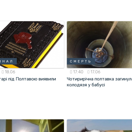
ІНАЛ
СМЕРТЬ
18.06
17:40
17.06
тарі під Полтавою виявили
Чотирирічна полтавка загинула
колодязя у бабусі