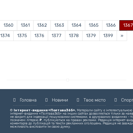
1360
1361
1362
1363
1364
1365
1366
1367
1374
1375
1376
1377
1378
1379
1399
»
Головна
Новини
Твоє місто
Спор
©
Інтернет-видання «Полтава365».
Матеріали сайту є інтелектуальною
інтернет-видання «Полтава365» на інших сайтах дозволяється тільки за ная
не закриті для індексації пошуковими системами, в друкованих виданнях - ті
позначені літерою
Р
, публікуються на правах реклами. Редакція інтернет-вида
коментарів до публікацій та тексти рекламних оголошень. Редакція не завжди
можливість висловити їм свою думку.