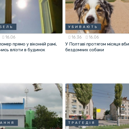
БЕЛЬ
УБИВАЮТЬ
16.06
16:36
16.06
помер прямо у віконній рамі,
У Полтаві протягом місяця вб
чись влізти в будинок
бездомних собаки
ЧАННЯ
ТРАГЕДІЯ