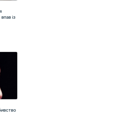
я
 впав із
бивство