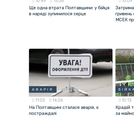
10:49
15.06
10:09
Ще одна втрата Полтавщини: у бійця
Затриман
в наряді зупинилося серце
гривень
МСЕК пр
АВАРІЯ
БІЙК
11:05
14.06
10:13
На Полтавщині сталася аварія, є
Крадій 
постраждалі
за майно