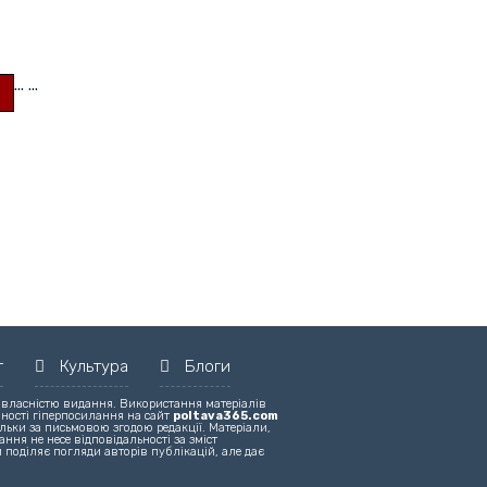
...
...
т
Культура
Блоги
 власністю видання. Використання матеріалів
вності гіперпосилання на сайт
poltava365.com
льки за письмовою згодою редакції. Матеріали,
ння не несе відповідальності за зміст
 поділяє погляди авторів публікацій, але дає