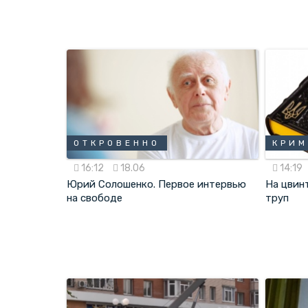
ОТКРОВЕННО
КРИМ
16:12
18.06
14:19
Юрий Солошенко. Первое интервью
На цвин
на свободе
труп