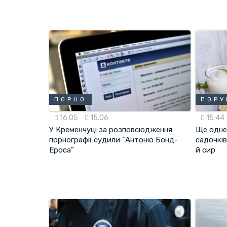
ПОРНО
ПОР
16:05
15.06
15:44
У Кременчуці за розповсюдження
Ще одне 
порнографії судили "Антоніо Бонд-
садочків
Ероса"
й сир