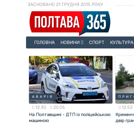
ЗАСНОВАНО 21 ГРУДНЯ 2015 РОКУ
ГОЛОВНА
НОВИНИ
СПОРТ
КУЛЬТУРА
АВАРІЯ
ПРИГ
12:30
20.06
12:53
На Полтавщині - ДТП із поліцейською
Кременч
машиною
двір гра