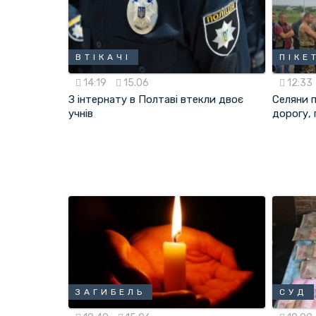
ВТІКАЧІ
ПІКЕ
14:19
15.06
12:33
З інтернату в Полтаві втекли двоє
Селяни 
учнів
дорогу,
ЗАГИБЕЛЬ
СУД