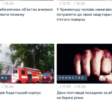
16.06
12:10
16.06
небезпечних об'єктах вчилися
У Кременчуці чоловік намагавс
вувати пожежу
потрапити до своєї квартири і
п'ятого поверху
ЕЖА
УБИВСТВО
16.06
17:39
15.06
орів Кадетський корпус
Двох полтавців посадили за в
на березі річки