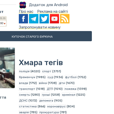
Додаток для Android
Про нас
Реклама на сайті
ют
Запропонувати новину
КУТОЧОК СТАРОГО БУРКУНА
Хмара тегів
поліція
(4020)
спорт
(3751)
Кременчук
(1985)
суд
(1936)
футбол
(1752)
влада
(1712)
війна
(1708)
діти
(1670)
транспорт
(1518)
ДТП
(1510)
пожежа
(1398)
смерть
(1280)
гроші
(1258)
кримінал
(1225)
иття
ДСНС
(1072)
допомога
(905)
статистика
(866)
коронавірус
(804)
аварія
(785)
прокуратура
(781)