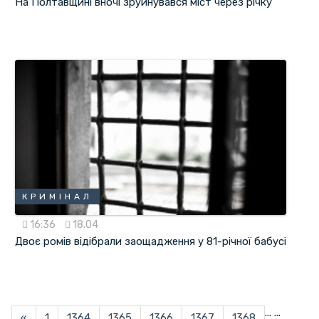
На Полтавщині вночі зруйнувався міст через річку
КРИМІНАЛ
16:36
18.04
Двоє ромів відібрали заощадження у 81-річної бабусі
...
...
«
1
1364
1365
1366
1367
1368