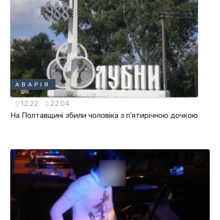
АВАРІЯ
12:22
22.04
На Полтавщині збили чоловіка з п'ятирічною дочкою