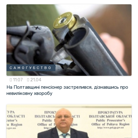
САМОГУБСТВО
11:07
21.04
На Полтавщині пенсіонер застрелився, дізнавшись про
невиліковну хворобу