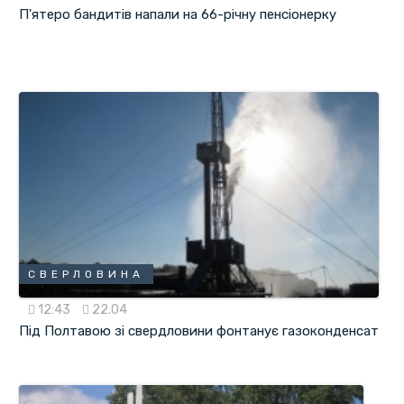
П'ятеро бандитів напали на 66-річну пенсіонерку
СВЕРЛОВИНА
12:43
22.04
Під Полтавою зі свердловини фонтанує газоконденсат