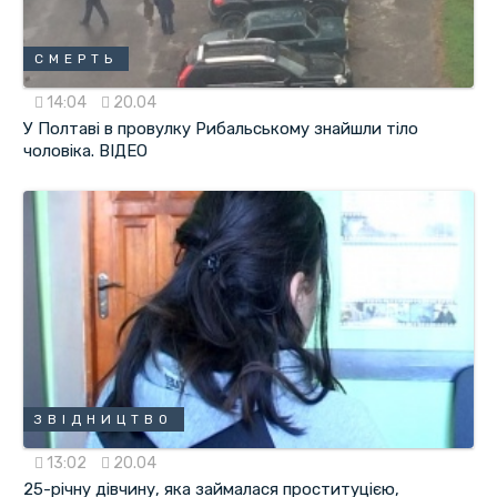
СМЕРТЬ
14:04
20.04
У Полтаві в провулку Рибальському знайшли тіло
чоловіка. ВІДЕО
ЗВІДНИЦТВО
13:02
20.04
25-річну дівчину, яка займалася проституцією,