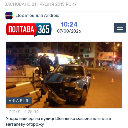
ЗАСНОВАНО 21 ГРУДНЯ 2015 РОКУ
Додаток для Android
10:24
Ме
07/08/2026
АВАРІЯ
11:01
25.04
Учора ввечері на вулиці Шевченка машина влетіла в
металеву огорожу