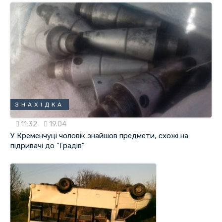
ЗНАХІДКА
11:32
19.04
У Кременчуці чоловік знайшов предмети, схожі на
підривачі до "Градів"