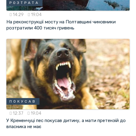
РОЗТРАТА
14:29
19.04
На реконструкції мосту на Полтавщині чиновники
розтратили 400 тисяч гривень
ПОКУСАВ
12:37
19.04
У Кременчуці пес покусав дитину, а мати претензій до
власника не має