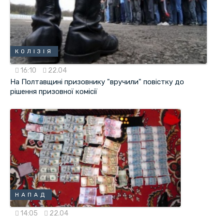
КОЛІЗІЯ
16:10
22.04
На Полтавщині призовнику "вручили" повістку до
рішення призовної комісії
НАПАД
14:05
22.04