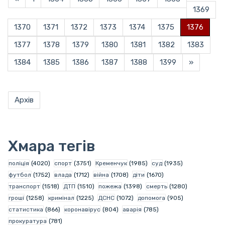
1369
1370
1371
1372
1373
1374
1375
1376
1377
1378
1379
1380
1381
1382
1383
1384
1385
1386
1387
1388
1399
»
Архів
Хмара тегів
поліція
(4020)
спорт
(3751)
Кременчук
(1985)
суд
(1935)
футбол
(1752)
влада
(1712)
війна
(1708)
діти
(1670)
транспорт
(1518)
ДТП
(1510)
пожежа
(1398)
смерть
(1280)
гроші
(1258)
кримінал
(1225)
ДСНС
(1072)
допомога
(905)
статистика
(866)
коронавірус
(804)
аварія
(785)
прокуратура
(781)