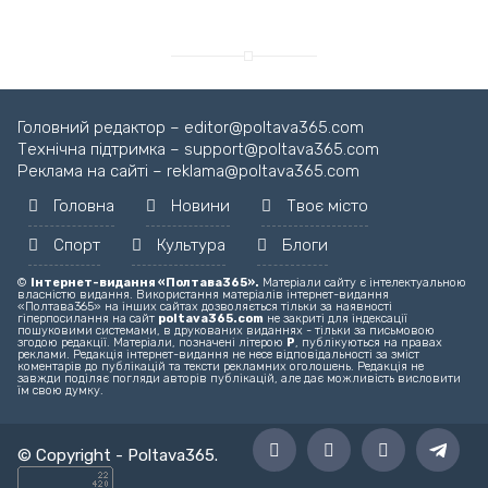
Головний редактор – editor@poltava365.com
Технічна підтримка – support@poltava365.com
Реклама на сайті – reklama@poltava365.com
Головна
Новини
Твоє місто
Спорт
Культура
Блоги
©
Інтернет-видання «Полтава365».
Матеріали сайту є інтелектуальною
власністю видання. Використання матеріалів інтернет-видання
«Полтава365» на інших сайтах дозволяється тільки за наявності
гіперпосилання на сайт
poltava365.com
не закриті для індексації
пошуковими системами, в друкованих виданнях - тільки за письмовою
згодою редакції. Матеріали, позначені літерою
Р
, публікуються на правах
реклами. Редакція інтернет-видання не несе відповідальності за зміст
коментарів до публікацій та тексти рекламних оголошень. Редакція не
завжди поділяє погляди авторів публікацій, але дає можливість висловити
їм свою думку.
© Copyright -
Poltava365
.