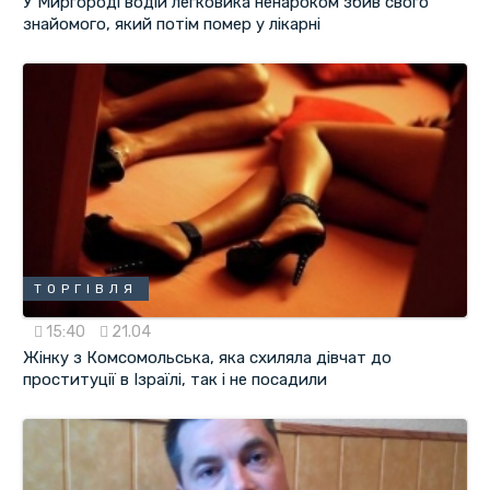
У Миргороді водій легковика ненароком збив свого
знайомого, який потім помер у лікарні
ТОРГІВЛЯ
15:40
21.04
Жінку з Комсомольська, яка схиляла дівчат до
проституції в Ізраїлі, так і не посадили