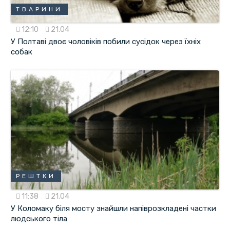
ТВАРИНИ
12:10
21.04
У Полтаві двоє чоловіків побили сусідок через їхніх
собак
РЕШТКИ
11:38
21.04
У Коломаку біля мосту знайшли напіврозкладені частки
людського тіла