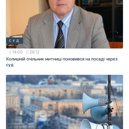
СУД
14:00
28.12
Колишній очільник митниці поновився на посаді через
суд