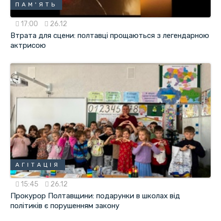
ПАМ'ЯТЬ
17:00
26.12
Втрата для сцени: полтавці прощаються з легендарною
актрисою
АГІТАЦІЯ
15:45
26.12
Прокурор Полтавщини: подарунки в школах від
політиків є порушенням закону