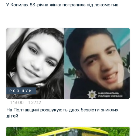
У Копилах 83-річна жінка потрапила під локомотив
РОЗШУК
13:00
27.12
На Полтавщині розшукують двох безвісти зниклих
дітей