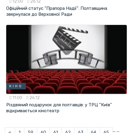
12:00
26.12
Офіційний статус "Прапора Надії": Полтавщина
звернулася до Верховної Ради
КІНО
11:00
26.12
Різдвяний подарунок для полтавців: у ТРЦ "Київ"
відкривається кінотеатр
...
...
«
1
59
60
61
62
63
64
65