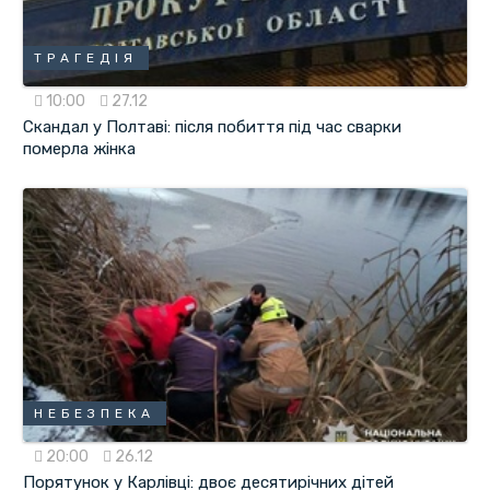
ТРАГЕДІЯ
10:00
27.12
Скандал у Полтаві: після побиття під час сварки
померла жінка
НЕБЕЗПЕКА
20:00
26.12
Порятунок у Карлівці: двоє десятирічних дітей