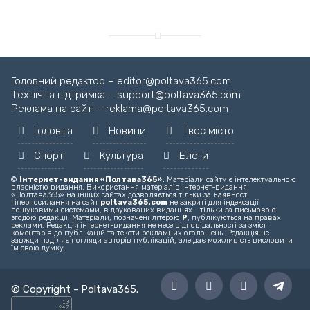
Головний редактор – editor@poltava365.com
Технічна підтримка – support@poltava365.com
Реклама на сайті – reklama@poltava365.com
Головна
Новини
Твоє місто
Спорт
Культура
Блоги
©
Інтернет-видання «Полтава365».
Матеріали сайту є інтелектуальною
власністю видання. Використання матеріалів інтернет-видання
«Полтава365» на інших сайтах дозволяється тільки за наявності
гіперпосилання на сайт
poltava365.com
не закриті для індексації
пошуковими системами, в друкованих виданнях - тільки за письмовою
згодою редакції. Матеріали, позначені літерою
Р
, публікуються на правах
реклами. Редакція інтернет-видання не несе відповідальності за зміст
коментарів до публікацій та тексти рекламних оголошень. Редакція не
завжди поділяє погляди авторів публікацій, але дає можливість висловити
їм свою думку.
© Copyright -
Poltava365
.