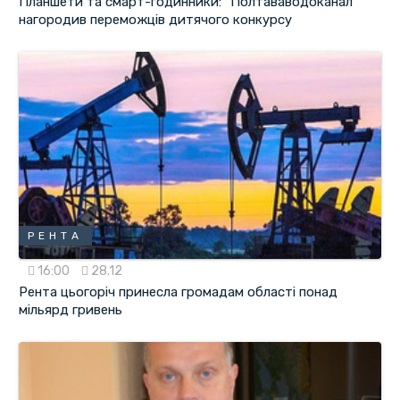
Планшети та смарт-годинники: "Полтававодоканал"
нагородив переможців дитячого конкурсу
РЕНТА
16:00
28.12
Рента цьогоріч принесла громадам області понад
мільярд гривень