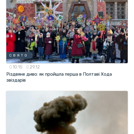
СВЯТО
10:15
29.12
Різдвяне диво: як пройшла перша в Полтаві Хода
звіздарів