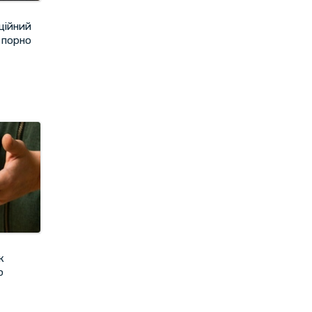
ційний
 порно
к
ю