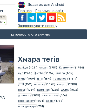
Додаток для Android
Про нас
Реклама на сайті
ют
Запропонувати новину
КУТОЧОК СТАРОГО БУРКУНА
Хмара тегів
поліція
(4021)
спорт
(3751)
Кременчук
(1986)
суд
(1937)
футбол
(1752)
влада
(1712)
війна
(1709)
діти
(1671)
транспорт
(1519)
ДТП
(1511)
пожежа
(1398)
смерть
(1280)
гроші
(1259)
кримінал
(1225)
ДСНС
(1072)
допомога
(905)
статистика
(866)
під
коронавірус
(804)
аварія
(785)
прокуратура
(781)