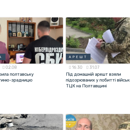
А
АРЕШТ
02.08
16:30
31.07
рила полтавську
Під домашній арешт взяли
гиню-зрадницю
підозрюваних у побитті війсь
ТЦК на Полтавщині