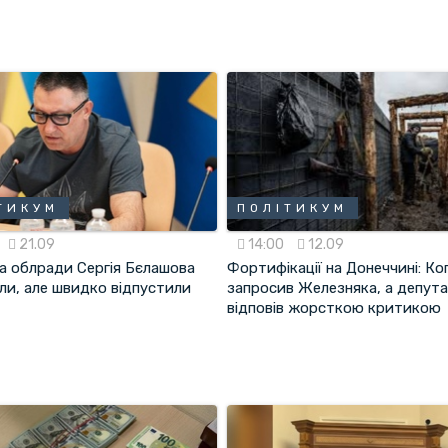
ТИКУМ
ПОЛІТИКУМ
21.09
14:00
12.09
а облради Сергія Бєлашова
Фортифікації на Донеччині: Ко
ли, але швидко відпустили
запросив Железняка, а депут
відповів жорсткою критикою