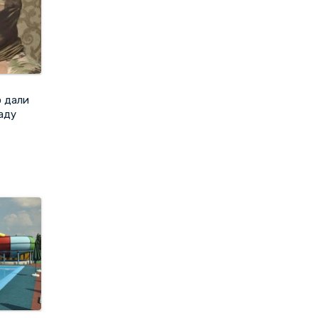
 дали
раду