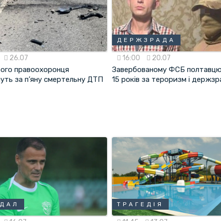
ДЕРЖЗРАДА
26.07
16:00
20.07
ого правоохоронця
Завербованому ФСБ полтавцю
уть за п’яну смертельну ДТП
15 років за тероризм і держз
НДАЛ
ТРАГЕДІЯ