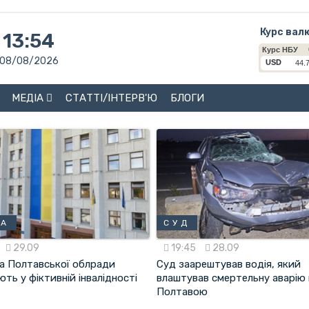
Курс вал
13:54
08/08/2026
МЕДІА
СТАТТІ/ІНТЕРВ'Ю
БЛОГИ
ДА
СУД
29.09
19:45
28.09
а Полтавської облради
Суд заарештував водія, який
ть у фіктивній інвалідності
влаштував смертельну аварію 
Полтавою