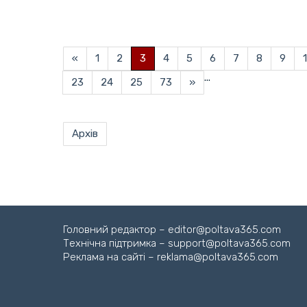
«
1
2
3
4
5
6
7
8
9
...
23
24
25
73
»
Архів
Головний редактор – editor@poltava365.com
Технічна підтримка – support@poltava365.com
Реклама на сайті – reklama@poltava365.com