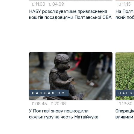
11:00
04.09
11:15
НАБУ розслідуватиме привласнення
На Полт
коштів посадовцями Полтавської ОВА
який поб
ВАНДАЛІЗМ
НАРК
08:45
20.08
19:30
У Полтаві знову пошкодили
Операція
скульптуру на честь Матвійчука
виявили