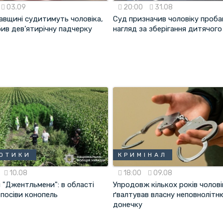
03.09
20:00
31.08
авщині судитимуть чоловіка,
Суд призначив чоловіку проба
ив дев’ятирічну падчерку
нагляд за зберігання дитячого
ОТИКИ
КРИМІНАЛ
10.08
18:00
09.08
 "Джентльмени": в області
Упродовж кількох років чолові
 посіви конопель
ґвалтував власну неповнолітн
донечку