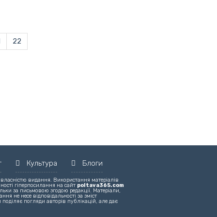
1
22
т
Культура
Блоги
 власністю видання. Використання матеріалів
вності гіперпосилання на сайт
poltava365.com
льки за письмовою згодою редакції. Матеріали,
ння не несе відповідальності за зміст
 поділяє погляди авторів публікацій, але дає