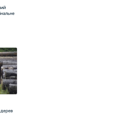
ний
інальне
 дерев