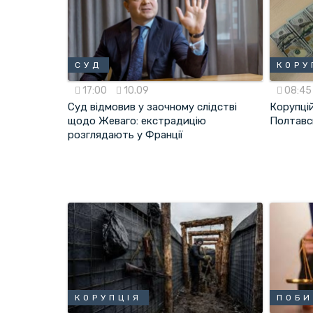
СУД
КОРУ
17:00
10.09
08:4
Суд відмовив у заочному слідстві
Корупці
щодо Жеваго: екстрадицію
Полтавсь
розглядають у Франції
КОРУПЦІЯ
ПОБИ