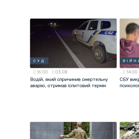
СУД
ВІЙН
16:00
03.08
14:00
Водій, який спричинив смертельну
СБУ вик
аварію, отримав іспитовий термін
психоло