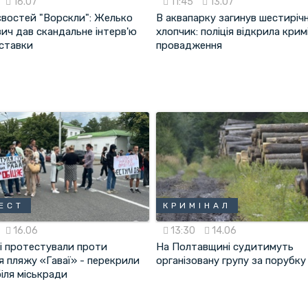
16.07
11:45
13.07
євостей "Ворскли": Желько
В аквапарку загинув шестиріч
ич дав скандальне інтерв'ю
хлопчик: поліція відкрила крим
дставки
провадження
ЕСТ
КРИМІНАЛ
16.06
13:30
14.06
і протестували проти
На Полтавщині судитимуть
я пляжу «Гаваї» - перекрили
організовану групу за порубку
іля міськради