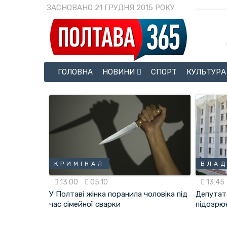
ЗАСНОВАНО 21 ГРУДНЯ 2015 РОКУ
ГОЛОВНА
НОВИНИ
СПОРТ
КУЛЬТУРА
КРИМІНАЛ
ВЛА
13:00
05.10
13:45
У Полтаві жінка поранила чоловіка під
Депутат
час сімейної сварки
підозрюю