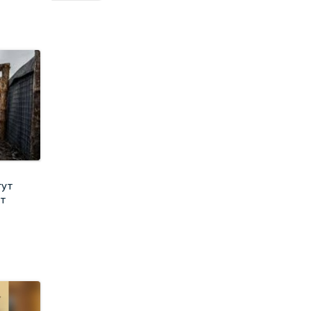
гут
ат