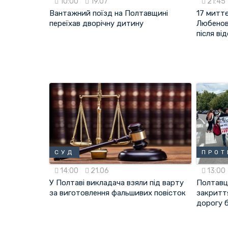
10:00
19.07
21:45
Вантажний поїзд на Полтавщині
17 митт
переїхав дворічну дитину
Любенов
після ві
СУД
ПРОТ
14:00
21.06
13:00
У Полтаві викладача взяли під варту
Полтавц
за виготовлення фальшивих повісток
закритт
дорогу б