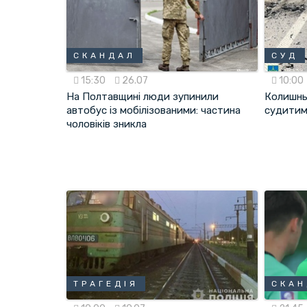
СКАНДАЛ
СУД
15:30
26.07
10:00
На Полтавщині люди зупинили
Колишнь
автобус із мобілізованими: частина
судитим
чоловіків зникла
ТРАГЕДІЯ
СКА