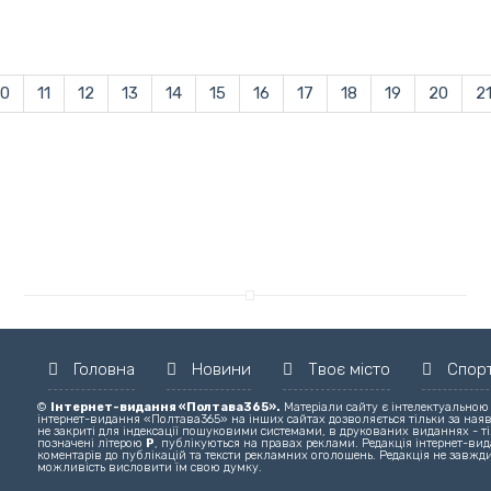
10
11
12
13
14
15
16
17
18
19
20
2
Головна
Новини
Твоє місто
Спор
©
Інтернет-видання «Полтава365».
Матеріали сайту є інтелектуальною
інтернет-видання «Полтава365» на інших сайтах дозволяється тільки за ная
не закриті для індексації пошуковими системами, в друкованих виданнях - ті
позначені літерою
Р
, публікуються на правах реклами. Редакція інтернет-вида
коментарів до публікацій та тексти рекламних оголошень. Редакція не завжди
можливість висловити їм свою думку.