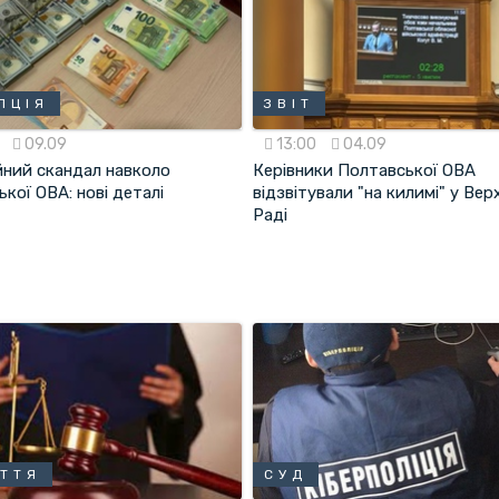
ПЦІЯ
ЗВІТ
5
09.09
13:00
04.09
йний скандал навколо
Керівники Полтавської ОВА
кої ОВА: нові деталі
відзвітували "на килимі" у Вер
Раді
ТТЯ
СУД