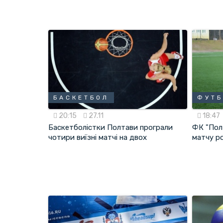
БАСКЕТБОЛ
ФУТ
20:15
27.11
18:47
Баскетболістки Полтави програли
ФК "Пол
чотири виїзні матчі на двох
матчу р