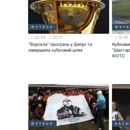
ФУТБОЛ
ФУТ
20:54
30.11
15:14
"Ворскла" програла у Дніпрі та
Кубкови
завершила кубковий шлях
"Шахтар
ФОТО
ФУТБОЛ
БАСК