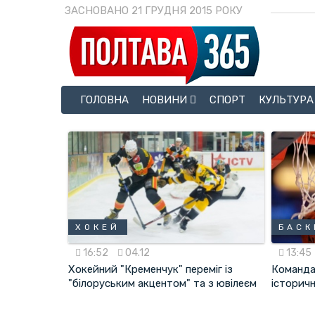
ЗАСНОВАНО 21 ГРУДНЯ 2015 РОКУ
ГОЛОВНА
НОВИНИ
СПОРТ
КУЛЬТУРА
ХОКЕЙ
БАСК
16:52
04.12
13:45
Хокейний "Кременчук" переміг із
Команда
"білоруським акцентом" та з ювілеєм
історич