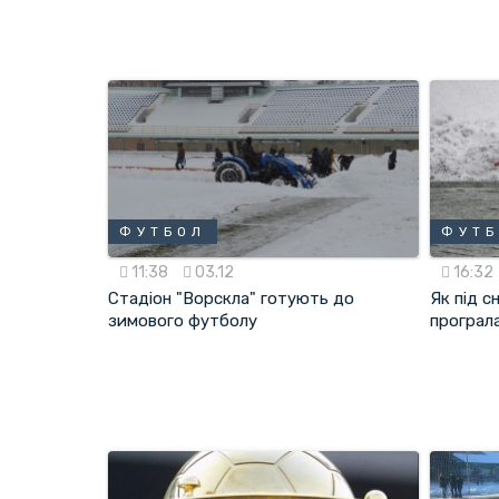
ФУТБОЛ
ФУТ
11:38
03.12
16:32
Стадіон "Ворскла" готують до
Як під с
зимового футболу
програл