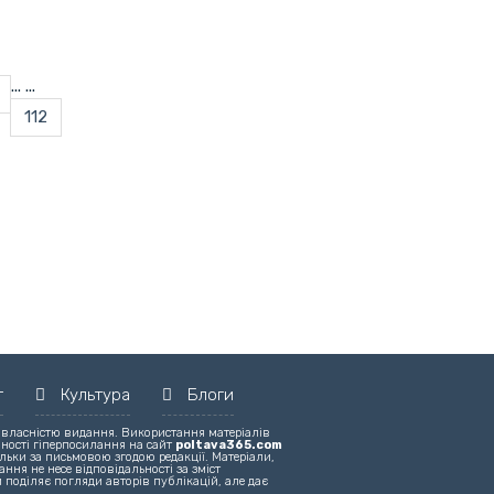
...
...
112
т
Культура
Блоги
 власністю видання. Використання матеріалів
вності гіперпосилання на сайт
poltava365.com
льки за письмовою згодою редакції. Матеріали,
ння не несе відповідальності за зміст
 поділяє погляди авторів публікацій, але дає