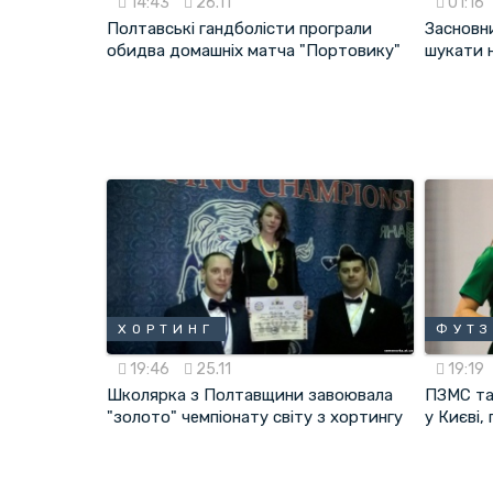
14:43
26.11
01:16
Полтавські гандболісти програли
Засновн
обидва домашніх матча "Портовику"
шукати н
ХОРТИНГ
ФУТ
19:46
25.11
19:19
Школярка з Полтавщини завоювала
ПЗМС та
"золото" чемпіонату світу з хортингу
у Києві,