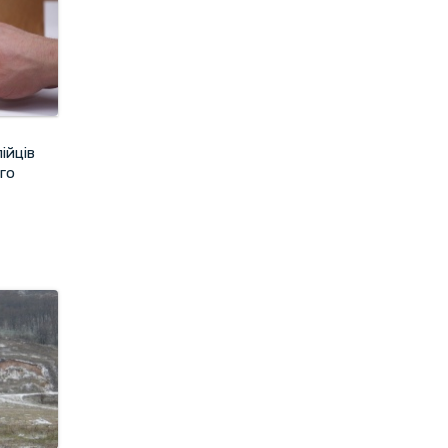
ійців
ого