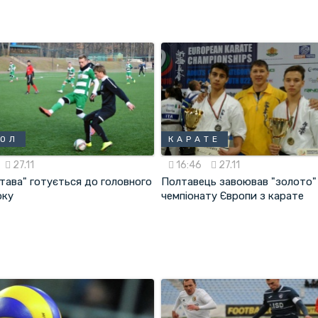
БОЛ
КАРАТЕ
27.11
16:46
27.11
тава" готується до головного
Полтавець завоював "золото"
оку
чемпіонату Європи з карате