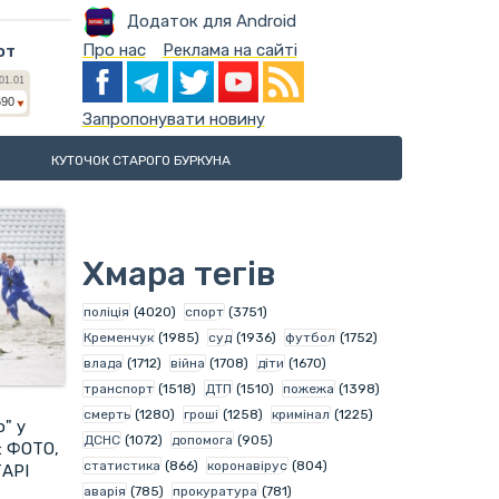
Додаток для Android
Про нас
Реклама на сайті
ют
Запропонувати новину
КУТОЧОК СТАРОГО БУРКУНА
Хмара тегів
поліція
(4020)
спорт
(3751)
Кременчук
(1985)
суд
(1936)
футбол
(1752)
влада
(1712)
війна
(1708)
діти
(1670)
транспорт
(1518)
ДТП
(1510)
пожежа
(1398)
смерть
(1280)
гроші
(1258)
кримінал
(1225)
о" у
ДСНС
(1072)
допомога
(905)
ч: ФОТО,
статистика
(866)
коронавірус
(804)
АРІ
аварія
(785)
прокуратура
(781)