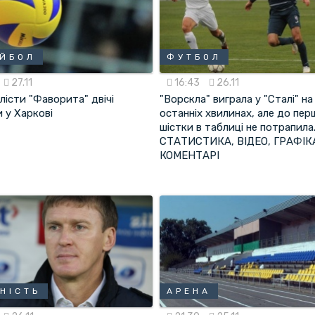
ЙБОЛ
ФУТБОЛ
27.11
16:43
26.11
істи "Фаворита" двічі
"Ворскла" виграла у "Сталі" на
 у Харкові
останніх хвилинах, але до пер
шістки в таблиці не потрапила
СТАТИСТИКА, ВІДЕО, ГРАФІК
КОМЕНТАРІ
НІСТЬ
АРЕНА