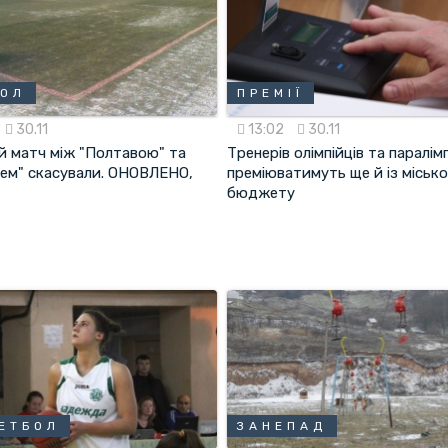
БОЛ
ПРЕМІЇ
30.11
13:02
30.11
й матч між "Полтавою" та
Тренерів олімпійців та паралімп
ем" скасували. ОНОВЛЕНО,
преміюватимуть ще й із міськ
бюджету
ЕТБОЛ
ЗАНЕПАД