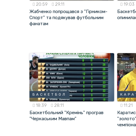
20:59
29.11
19:03
Жабченко попрощався з "Гірником-
Баскетб
Спорт" та подякував футбольним
опинилас
фанатам
БАСКЕТБОЛ
КАРА
18:39
28.11
11:21
Баскетбольний "Кремінь" програв
Каратис
"Черкаським Мавпам"
"золото"
чемпіон