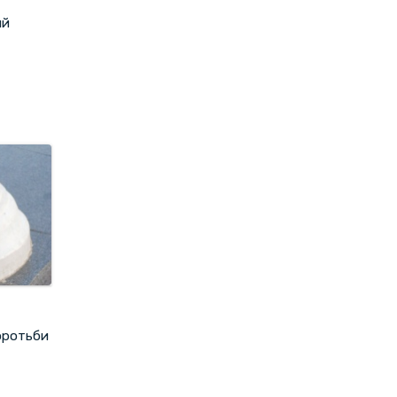
ий
боротьби