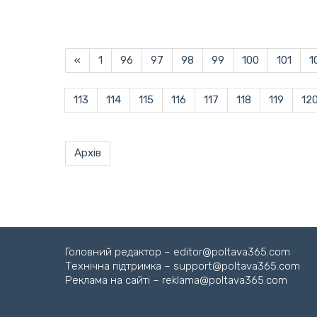
«
1
96
97
98
99
100
101
1
113
114
115
116
117
118
119
12
Архів
Головний редактор – editor@poltava365.com
Технічна підтримка – support@poltava365.com
Реклама на сайті – reklama@poltava365.com