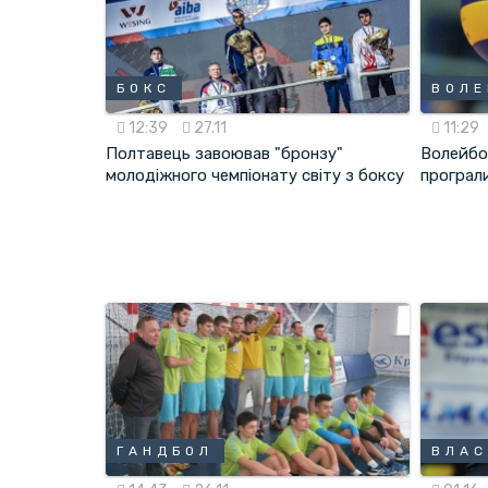
БОКС
ВОЛЕ
12:39
27.11
11:29
Полтавець завоював "бронзу"
Волейбол
молодіжного чемпіонату світу з боксу
програли
ГАНДБОЛ
ВЛАС