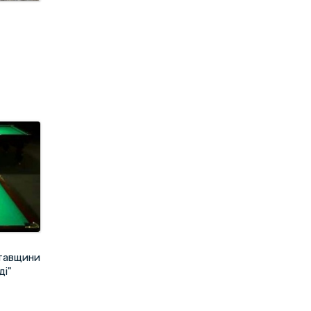
лтавщини
ді"