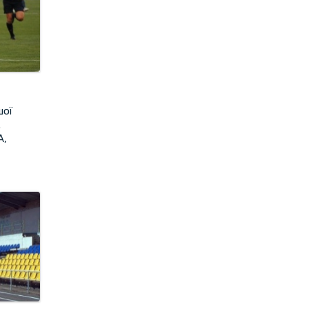
шої
.
А,