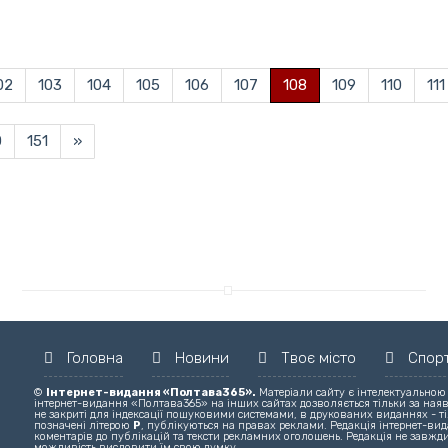
02
103
104
105
106
107
108
109
110
111
0
151
»
Головна
Новини
Твоє місто
Спор
©
Інтернет-видання «Полтава365».
Матеріали сайту є інтелектуальною
інтернет-видання «Полтава365» на інших сайтах дозволяється тільки за ная
не закриті для індексації пошуковими системами, в друкованих виданнях - ті
позначені літерою
Р
, публікуються на правах реклами. Редакція інтернет-вида
коментарів до публікацій та тексти рекламних оголошень. Редакція не завжди
можливість висловити їм свою думку.