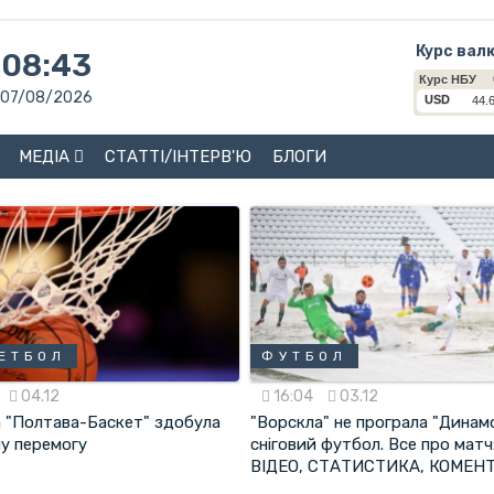
Курс вал
08:43
07/08/2026
МЕДІА
СТАТТІ/ІНТЕРВ'Ю
БЛОГИ
ЕТБОЛ
ФУТБОЛ
04.12
16:04
03.12
 "Полтава-Баскет" здобула
"Ворскла" не програла "Динам
ну перемогу
сніговий футбол. Все про мат
ВІДЕО, СТАТИСТИКА, КОМЕНТ