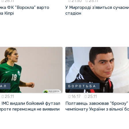
26.11
21:30
25.11
ика ФК "Ворскла" варто
У Миргороді з'явиться сучасн
а Кіпрі
стадіон
ЗАЛ
БОРОТЬБА
25.11
16:17
25.11
 ІМС видали бойовий футзал
Полтавець завоював "бронзу"
 проте переможця не виявили
чемпіонату України з вільної 