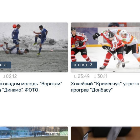
БОЛ
ХОКЕЙ
02.12
23:49
30.11
нігопадом молодь "Ворскли"
Хокейний "Кременчук" утретє 
а "Динамо". ФОТО
програв "Донбасу"