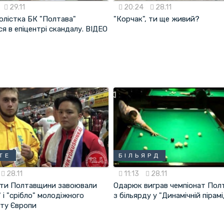
29.11
20:24
28.11
олістка БК "Полтава"
"Корчак", ти ще живий?
я в епіцентрі скандалу. ВІДЕО
ТЕ
БІЛЬЯРД
28.11
11:13
28.11
ти Полтавщини завоювали
Одарюк виграв чемпіонат По
 і "срібло" молодіжного
з більярду у "Динамічній пірамі
ату Європи