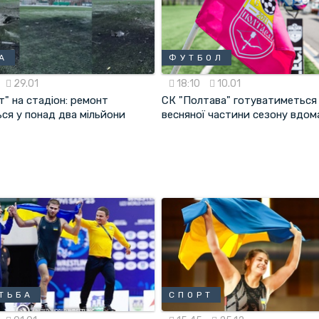
А
ФУТБОЛ
29.01
18:10
10.01
" на стадіон: ремонт
СК "Полтава" готуватиметься
ся у понад два мільйони
весняної частини сезону вдом
ТЬБА
СПОРТ