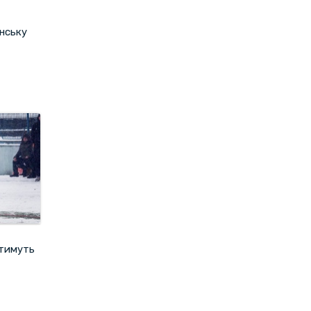
нську
атимуть