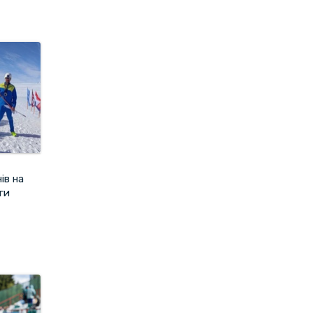
ів на
ги