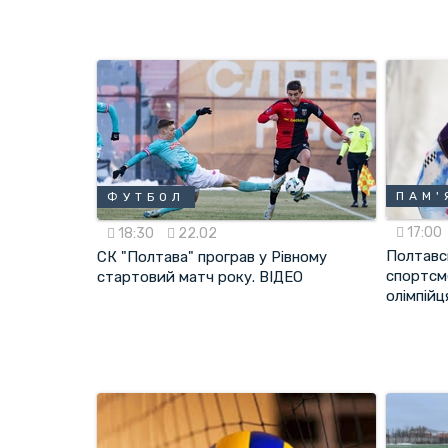
ПАМ'
ФУТБОЛ
17:00
18:30
22.02
Полтавс
СК "Полтава" програв у Рівному
спортсме
стартовий матч року. ВІДЕО
олімпійц