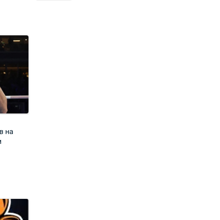
в на
и