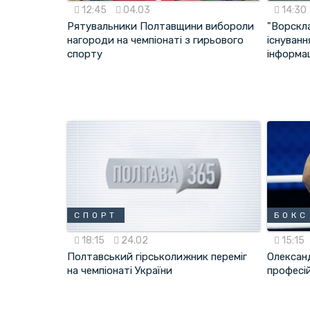
12:45
04.03
14:30
Рятувальники Полтавщини вибороли
"Ворскл
нагороди на чемпіонаті з гирьового
існуван
спорту
інформа
СПОРТ
БОКС
18:15
24.02
15:15
Полтавський гірськолижник переміг
Олексан
на чемпіонаті України
професі