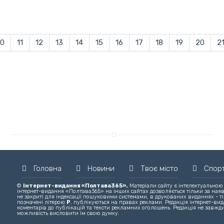
10
11
12
13
14
15
16
17
18
19
20
2
Головна
Новини
Твоє місто
Спор
©
Інтернет-видання «Полтава365».
Матеріали сайту є інтелектуальною
інтернет-видання «Полтава365» на інших сайтах дозволяється тільки за ная
не закриті для індексації пошуковими системами, в друкованих виданнях - ті
позначені літерою
Р
, публікуються на правах реклами. Редакція інтернет-вида
коментарів до публікацій та тексти рекламних оголошень. Редакція не завжди
можливість висловити їм свою думку.