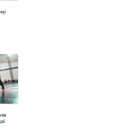
вер
нів
дії