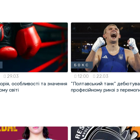
БОКС
0
29.03
12:00
22.03
торія, особливості та значення
"Полтавський танк" дебютува
ому світі
професійному ринзі з перемог