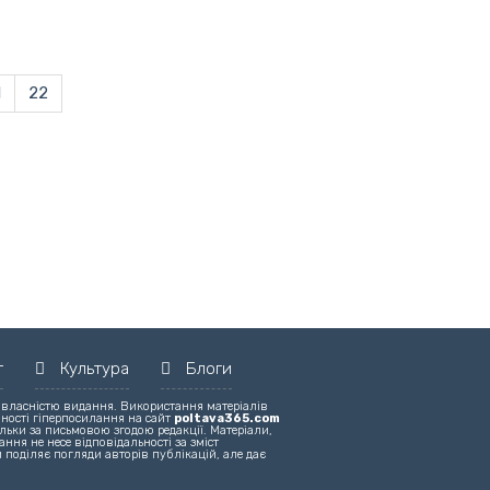
1
22
т
Культура
Блоги
 власністю видання. Використання матеріалів
вності гіперпосилання на сайт
poltava365.com
льки за письмовою згодою редакції. Матеріали,
ння не несе відповідальності за зміст
 поділяє погляди авторів публікацій, але дає