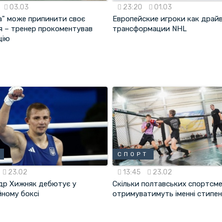
03.03
23:20
01.03
а" може припинити своє
Европейские игроки как драй
ня – тренер прокоментував
трансформации NHL
цію
СПОРТ
23.02
13:45
23.02
др Хижняк дебютує у
Скільки полтавських спортсме
йному боксі
отримуватимуть іменні стипен