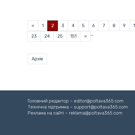
«
1
2
3
4
5
6
7
8
9
...
23
24
25
151
»
Архів
Головний редактор – editor@poltava365.com
Технічна підтримка – support@poltava365.com
Реклама на сайті – reklama@poltava365.com