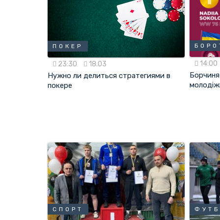
БОРО
ПОКЕР
14:00
23:30
18.03
Борчиня
Нужно ли делиться стратегиями в
молодіж
покере
СПОРТ
ФУТ