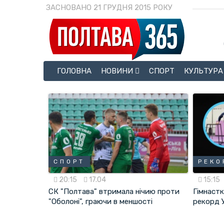
ЗАСНОВАНО 21 ГРУДНЯ 2015 РОКУ
ГОЛОВНА
НОВИНИ
СПОРТ
КУЛЬТУРА
СПОРТ
РЕКО
20:15
17.04
15:15
СК "Полтава" втримала нічию проти
Гімнаст
"Оболоні", граючи в меншості
рекорд 