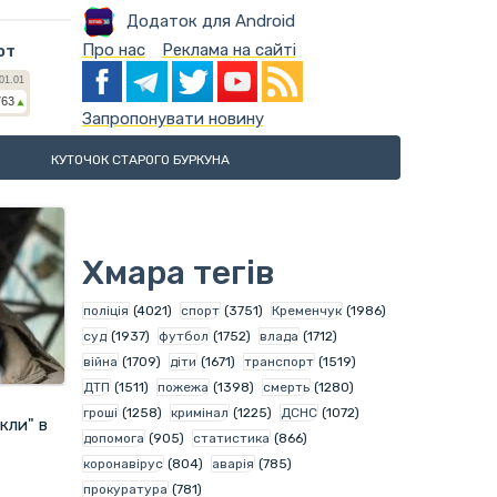
Додаток для Android
Про нас
Реклама на сайті
ют
Запропонувати новину
КУТОЧОК СТАРОГО БУРКУНА
Хмара тегів
поліція
(4021)
спорт
(3751)
Кременчук
(1986)
суд
(1937)
футбол
(1752)
влада
(1712)
війна
(1709)
діти
(1671)
транспорт
(1519)
ДТП
(1511)
пожежа
(1398)
смерть
(1280)
гроші
(1258)
кримінал
(1225)
ДСНС
(1072)
кли" в
допомога
(905)
статистика
(866)
коронавірус
(804)
аварія
(785)
прокуратура
(781)