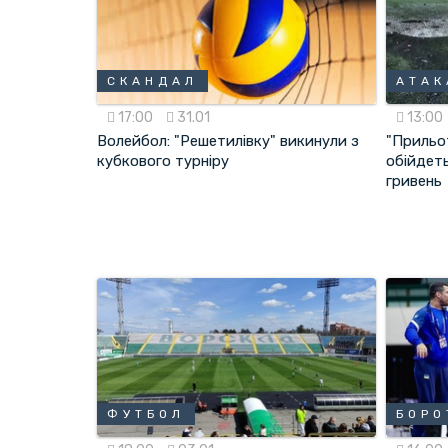
СКАНДАЛ
АТАК
17:00
31.01
13:00
Волейбол: "Решетилівку" викинули з
"Прильот
кубкового турніру
обійдеть
гривень
ФУТБОЛ
БОРО