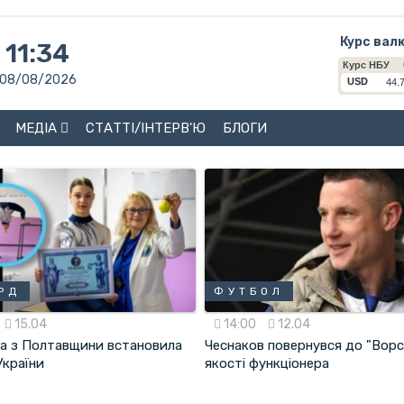
Курс вал
11:34
08/08/2026
МЕДІА
СТАТТІ/ІНТЕРВ'Ю
БЛОГИ
РД
ФУТБОЛ
15.04
14:00
12.04
ка з Полтавщини встановила
Чеснаков повернувся до "Ворс
України
якості функціонера