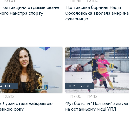
01.01
15:45
25.12
з Полтавщини отримав звання
Полтавська борчиня Надія
ного майстра спорту
Соколовська здолала америка
суперницю
НАННЯ
ФУТБОЛ
23.12
17:00
14.12
 Лузан стала найкращою
Футболісти "Полтави" зимув
енкою року!
на останньому місці УПЛ