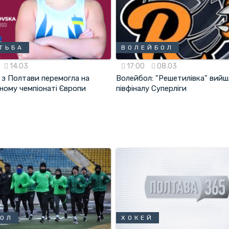
ТЬБА
ВОЛЕЙБОЛ
14.03
17:00
08.03
 з Полтави перемогла на
Волейбол: "Решетилівка" вийш
ному чемпіонаті Європи
півфіналу Суперліги
БОЛ
ХОКЕЙ