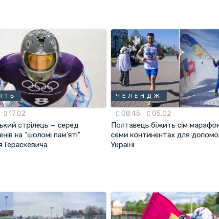
ЯТЬ
ЧЕЛЕНДЖ
17.02
08:45
05.02
ький стрілець — серед
Полтавець біжить сім марафон
нів на "шоломі пам’яті"
семи континентах для допомо
я Гераскевича
Україні