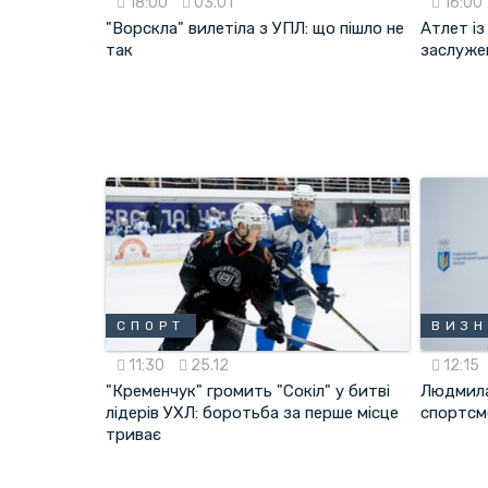
18:00
03.01
16:00
"Ворскла" вилетіла з УПЛ: що пішло не
Атлет і
так
заслуже
СПОРТ
ВИЗ
11:30
25.12
12:15
"Кременчук" громить "Сокіл" у битві
Людмила
лідерів УХЛ: боротьба за перше місце
спортсм
триває