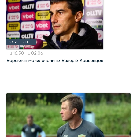
ФУТБОЛ
16:30
02.06
Ворсклян може очолити Валерій Кривенцов