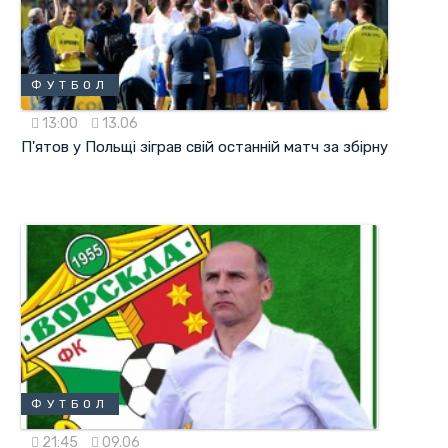
ФУТБОЛ
13:00
13.06
П'ятов у Польщі зіграв свій останній матч за збірну
ФУТБОЛ
21:45
09.06