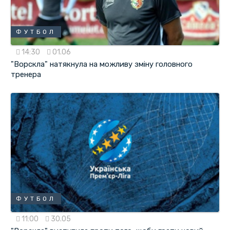
ФУТБОЛ
14:30
01.06
"Ворскла" натякнула на можливу зміну головного
тренера
ФУТБОЛ
11:00
30.05