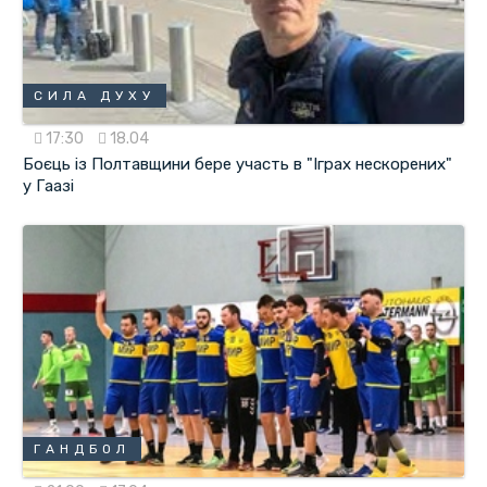
СИЛА ДУХУ
17:30
18.04
Боєць із Полтавщини бере участь в "Іграх нескорених"
у Гаазі
ГАНДБОЛ