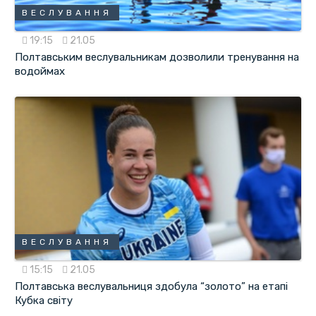
ВЕСЛУВАННЯ
19:15
21.05
Полтавським веслувальникам дозволили тренування на
водоймах
ВЕСЛУВАННЯ
15:15
21.05
Полтавська веслувальниця здобула “золото” на етапі
Кубка світу