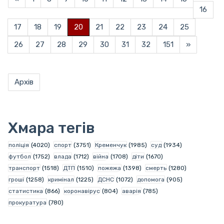
16
17
18
19
20
21
22
23
24
25
26
27
28
29
30
31
32
151
»
Архів
Хмара тегів
поліція
(4020)
спорт
(3751)
Кременчук
(1985)
суд
(1934)
футбол
(1752)
влада
(1712)
війна
(1708)
діти
(1670)
транспорт
(1518)
ДТП
(1510)
пожежа
(1398)
смерть
(1280)
гроші
(1258)
кримінал
(1225)
ДСНС
(1072)
допомога
(905)
статистика
(866)
коронавірус
(804)
аварія
(785)
прокуратура
(780)