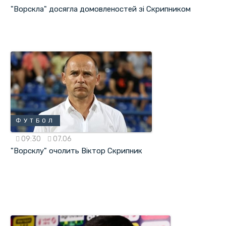
"Ворскла" досягла домовленостей зі Скрипником
ФУТБОЛ
09:30
07.06
"Ворсклу" очолить Віктор Скрипник