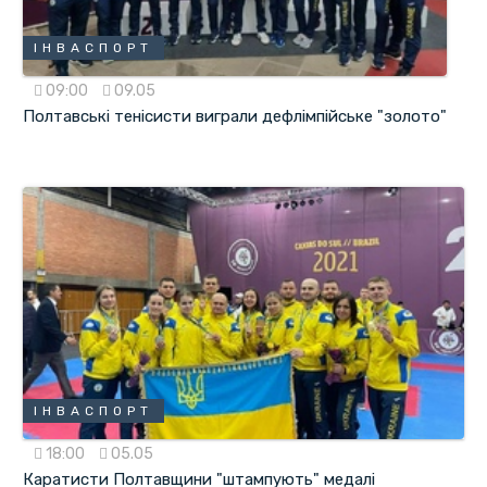
ІНВАСПОРТ
09:00
09.05
Полтавські тенісисти виграли дефлімпійське "золото"
ІНВАСПОРТ
18:00
05.05
Каратисти Полтавщини "штампують" медалі