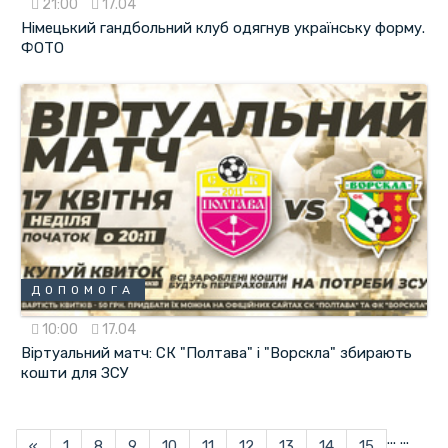
21:00
17.04
Німецький гандбольний клуб одягнув українську форму.
ФОТО
ДОПОМОГА
10:00
17.04
Віртуальний матч: СК "Полтава" і "Ворскла" збирають
кошти для ЗСУ
...
...
«
1
8
9
10
11
12
13
14
15