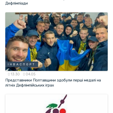
Дефлімпіади
ІНВАСПОРТ
13:30
04.05
Представники Полтавщини здобули перші медалі на
літніх Дефлімпійських іграх