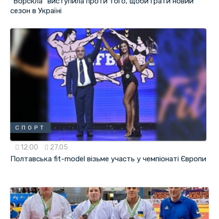
"Ворскла" виступила проти того, щоби грати новий
сезон в Україні
СПОРТ
12:00
27.05
Полтавська fit-model візьме участь у чемпіонаті Європи