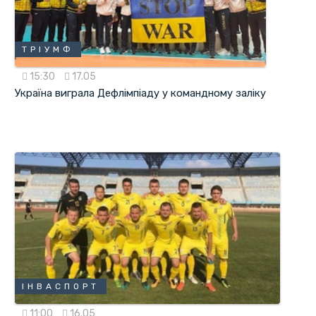
ТРІУМФ
15:30
17.05
Україна виграла Дефлімпіаду у командному заліку
ІНВАСПОРТ
11:00
16.05