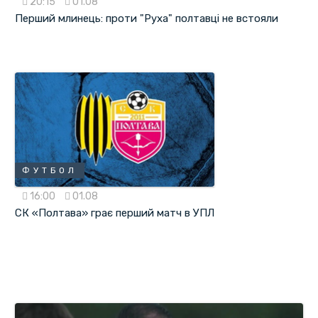
20:15
01.08
Перший млинець: проти "Руха" полтавці не встояли
ФУТБОЛ
16:00
01.08
СК «Полтава» грає перший матч в УПЛ