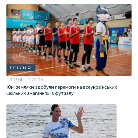
ТРІУМФ
17:00
22.06
Юні земляки здобули перемоги на всеукраїнських
шкільних змаганнях із футзалу