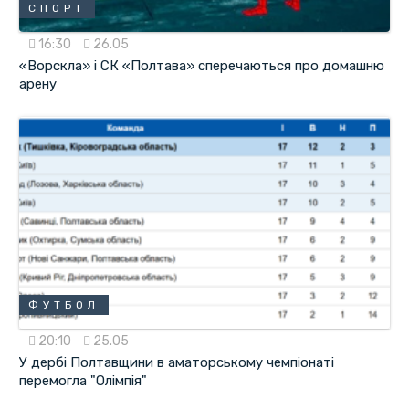
СПОРТ
16:30
26.05
«Ворскла» і СК «Полтава» сперечаються про домашню
арену
ФУТБОЛ
20:10
25.05
У дербі Полтавщини в аматорському чемпіонаті
перемогла "Олімпія"