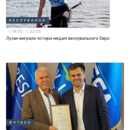
ВЕСЛУВАННЯ
14:00
22.06
Лузан виграла чотири медалі веслувального Євро
ФУТБОЛ