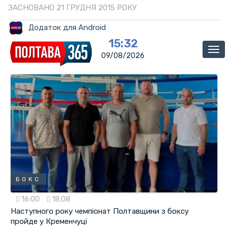
ЗАСНОВАНО 21 ГРУДНЯ 2015 РОКУ
Додаток для Android
15:32
Ме
09/08/2026
БОКС
16:00
18.08
Наступного року чемпіонат Полтавщини з боксу
пройде у Кременчуці