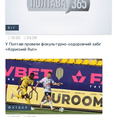
БІГ
13:00
04.08
У Полтаві провели фізкультурно-оздоровчий забіг
«Корисний Run»
ФУТБОЛ