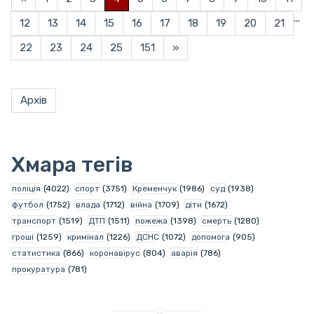
...
12
13
14
15
16
17
18
19
20
21
22
23
24
25
151
»
Архів
Хмара тегів
поліція
(4022)
спорт
(3751)
Кременчук
(1986)
суд
(1938)
футбол
(1752)
влада
(1712)
війна
(1709)
діти
(1672)
транспорт
(1519)
ДТП
(1511)
пожежа
(1398)
смерть
(1280)
гроші
(1259)
кримінал
(1226)
ДСНС
(1072)
допомога
(905)
статистика
(866)
коронавірус
(804)
аварія
(786)
прокуратура
(781)