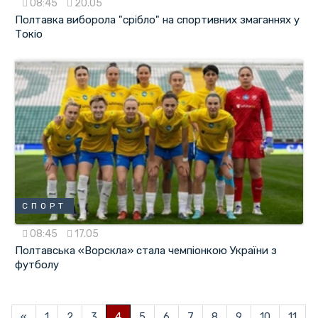
08:45
20.05
Полтавка виборола "срібло" на спортивних змаганнях у
Токіо
СПОРТ
08:45
17.05
Полтавська «Ворскла» стала чемпіонкою України з
футболу
«
1
2
3
4
5
6
7
8
9
10
11