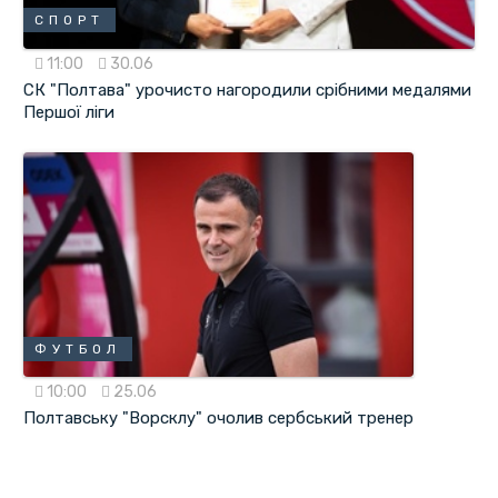
СПОРТ
11:00
30.06
СК "Полтава" урочисто нагородили срібними медалями
Першої ліги
ФУТБОЛ
10:00
25.06
Полтавську "Ворсклу" очолив сербський тренер