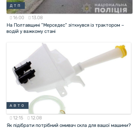
ДТП
16:00
13.08
На Полтавщині "Мерседес" зіткнувся із трактором –
водій у важкому стані
АВТО
12:15
12.08
Як підібрати потрібний омивач скла для вашої машини?