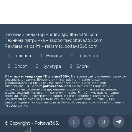
Головний редактор – editor@poltava365.com
Технічна підтримка – support@poltava365.com
Реклама на сайті – reklama@poltava365.com
Головна
Новини
Твоє місто
Спорт
Культура
Блоги
©
Інтернет-видання «Полтава365».
Матеріали сайту є інтелектуальною
власністю видання. Використання матеріалів інтернет-видання
«Полтава365» на інших сайтах дозволяється тільки за наявності
гіперпосилання на сайт
poltava365.com
не закриті для індексації
пошуковими системами, в друкованих виданнях - тільки за письмовою
згодою редакції. Матеріали, позначені літерою
Р
, публікуються на правах
реклами. Редакція інтернет-видання не несе відповідальності за зміст
коментарів до публікацій та тексти рекламних оголошень. Редакція не
завжди поділяє погляди авторів публікацій, але дає можливість висловити
їм свою думку.
© Copyright -
Poltava365
.