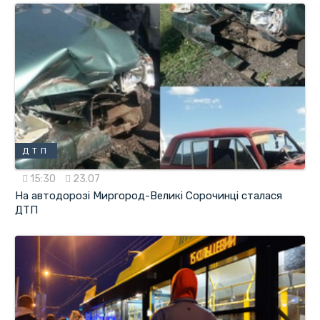
ДТП
15:30
23.07
На автодорозі Миргород-Великі Сорочинці сталася
ДТП