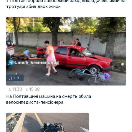
У Полтаві обрали запобіжний захід викладачеві, який на
тротуарі збив двох жінок
ДТП
11:30
15.08
На Полтавщині машина на смерть збила
велосипедиста-пенсіонера