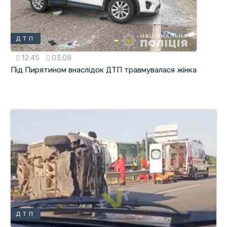
ДТП
12:45
03.08
Під Пирятином внаслідок ДТП травмувалася жінка
ДТП