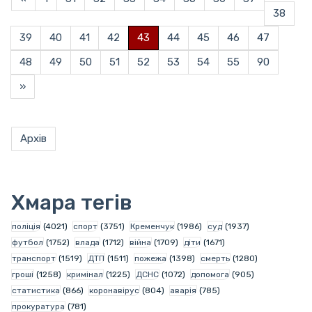
38
39
40
41
42
43
44
45
46
47
48
49
50
51
52
53
54
55
90
»
Архів
Хмара тегів
поліція
(4021)
спорт
(3751)
Кременчук
(1986)
суд
(1937)
футбол
(1752)
влада
(1712)
війна
(1709)
діти
(1671)
транспорт
(1519)
ДТП
(1511)
пожежа
(1398)
смерть
(1280)
гроші
(1258)
кримінал
(1225)
ДСНС
(1072)
допомога
(905)
статистика
(866)
коронавірус
(804)
аварія
(785)
прокуратура
(781)