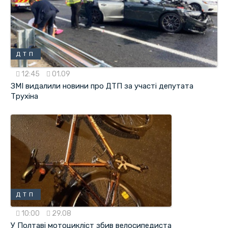
ДТП
12:45
01.09
ЗМІ видалили новини про ДТП за участі депутата
Трухіна
ДТП
10:00
29.08
У Полтаві мотоцикліст збив велосипедиста