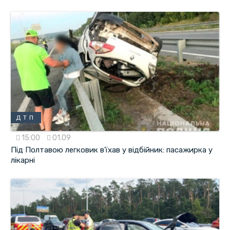
ДТП
15:00
01.09
Під Полтавою легковик в'їхав у відбійник: пасажирка у
лікарні