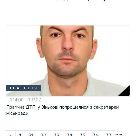
ТРАГЕДІЯ
14:00
17.07
Трагічна ДТП: у Зінькові попрощалися з секретарем
міськради
...
...
«
1
31
32
33
34
35
36
37