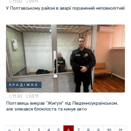
11:00
09.11
У Полтавському районі в аварії поранений неповнолітній
КРАДІЖКА
11:30
03.11
Полтавець викрав "Жигулі" під Південноукраїнськом,
але злякався блокпоста та кинув авто
«
1
2
3
4
5
6
7
8
9
10
11