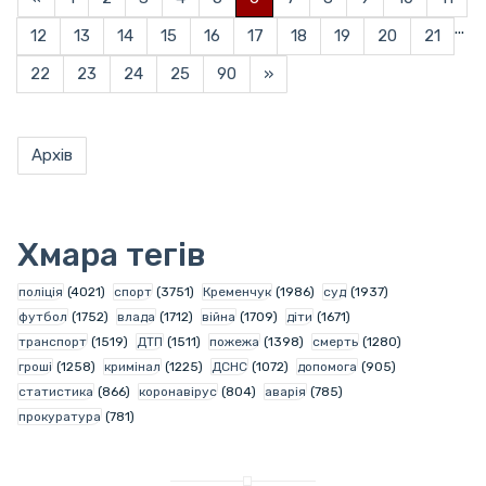
...
12
13
14
15
16
17
18
19
20
21
22
23
24
25
90
»
Архів
Хмара тегів
поліція
(4021)
спорт
(3751)
Кременчук
(1986)
суд
(1937)
футбол
(1752)
влада
(1712)
війна
(1709)
діти
(1671)
транспорт
(1519)
ДТП
(1511)
пожежа
(1398)
смерть
(1280)
гроші
(1258)
кримінал
(1225)
ДСНС
(1072)
допомога
(905)
статистика
(866)
коронавірус
(804)
аварія
(785)
прокуратура
(781)