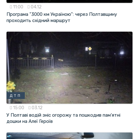
11:00
04.12
Програма "3000 км Україною": через Полтавщину
проходить східний маршрут
ДТП
15:00
03.12
У Полтаві водій зніс огорожу та пошкодив пам'ятні
дошки на Алеї Героїв