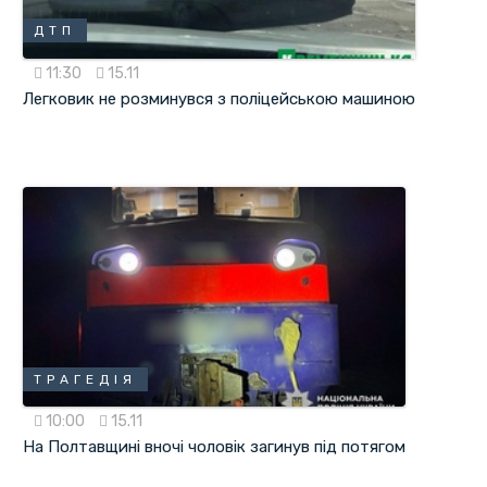
ДТП
11:30
15.11
Легковик не розминувся з поліцейською машиною
ТРАГЕДІЯ
10:00
15.11
На Полтавщині вночі чоловік загинув під потягом