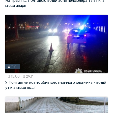
На трасі під Полтавою водій збив пенсіонера та втік із
місця аварії
ДТП
15:00
29.11
У Полтаві легковик збив шестирічного хлопчика - водій
утік з місця події