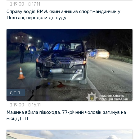
19:00
17.11
Справу водія BMW, який знищив спортмайданчик у
Полтаві, передали до суду
ДТП
19:00
16.11
Машина вбила пішохода: 77-річний чоловік загинув на
місці ДТП