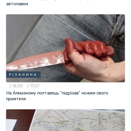
автолавки
РІЗАНИНА
16:00
17.07
На Алмазному полтавець "підрізав" ножем свого
приятеля