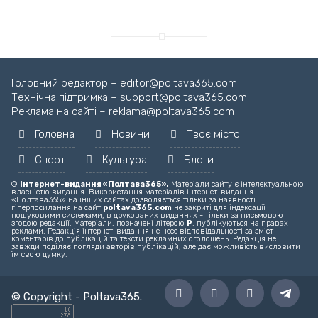
Головний редактор – editor@poltava365.com
Технічна підтримка – support@poltava365.com
Реклама на сайті – reklama@poltava365.com
Головна
Новини
Твоє місто
Спорт
Культура
Блоги
©
Інтернет-видання «Полтава365».
Матеріали сайту є інтелектуальною
власністю видання. Використання матеріалів інтернет-видання
«Полтава365» на інших сайтах дозволяється тільки за наявності
гіперпосилання на сайт
poltava365.com
не закриті для індексації
пошуковими системами, в друкованих виданнях - тільки за письмовою
згодою редакції. Матеріали, позначені літерою
Р
, публікуються на правах
реклами. Редакція інтернет-видання не несе відповідальності за зміст
коментарів до публікацій та тексти рекламних оголошень. Редакція не
завжди поділяє погляди авторів публікацій, але дає можливість висловити
їм свою думку.
© Copyright -
Poltava365
.