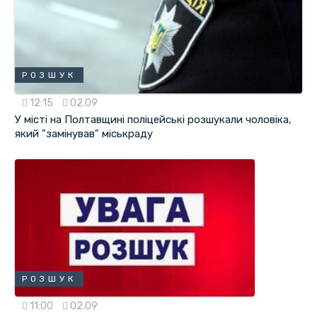
РОЗШУК
12:15
02.09
У місті на Полтавщині поліцейські розшукали чоловіка,
який "замінував" міськраду
РОЗШУК
11:00
02.09