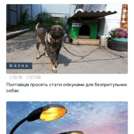
ФАУНА
13:15
07.08
Полтавіців просять стати опікунами для безпритульних
собак