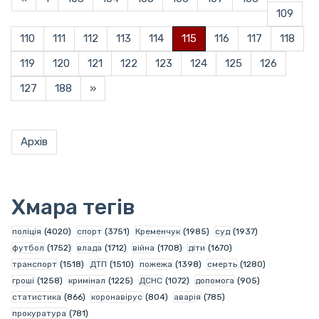
109
110
111
112
113
114
115
116
117
118
119
120
121
122
123
124
125
126
127
188
»
Архів
Хмара тегів
поліція
(4020)
спорт
(3751)
Кременчук
(1985)
суд
(1937)
футбол
(1752)
влада
(1712)
війна
(1708)
діти
(1670)
транспорт
(1518)
ДТП
(1510)
пожежа
(1398)
смерть
(1280)
гроші
(1258)
кримінал
(1225)
ДСНС
(1072)
допомога
(905)
статистика
(866)
коронавірус
(804)
аварія
(785)
прокуратура
(781)