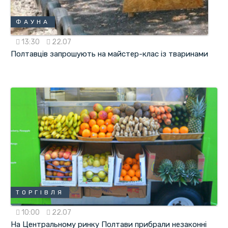
ФАУНА
13:30
22.07
Полтавців запрошують на майстер-клас із тваринами
ТОРГІВЛЯ
10:00
22.07
На Центральному ринку Полтави прибрали незаконні