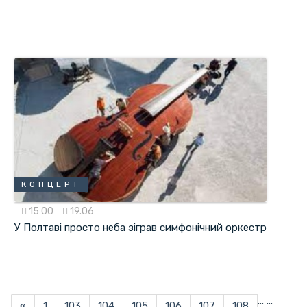
КОНЦЕРТ
15:00
19.06
У Полтаві просто неба зіграв симфонічний оркестр
...
...
«
1
103
104
105
106
107
108