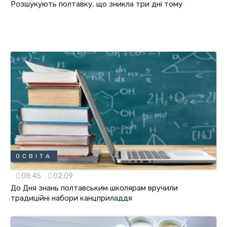
Розшукують полтавку, що зникла три дні тому
ОСВІТА
08:45
02.09
До Дня знань полтавським школярам вручили
традиційні набори канцприладдя