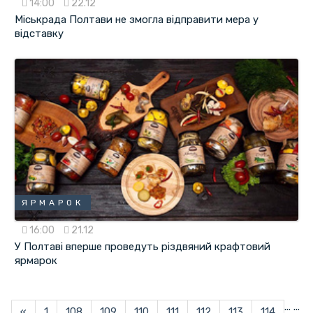
14:00
22.12
Міськрада Полтави не змогла відправити мера у
відставку
ЯРМАРОК
16:00
21.12
У Полтаві вперше проведуть різдвяний крафтовий
ярмарок
...
...
«
1
108
109
110
111
112
113
114