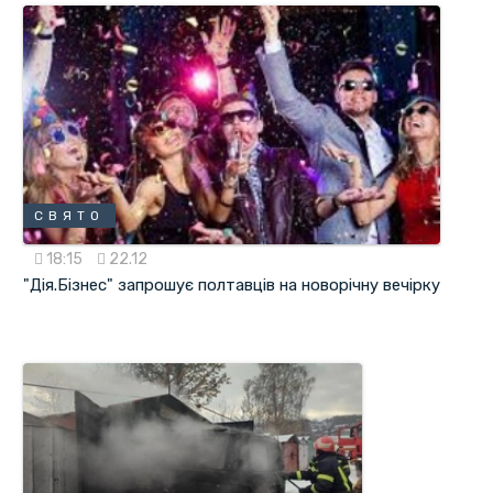
СВЯТО
18:15
22.12
"Дія.Бізнес" запрошує полтавців на новорічну вечірку