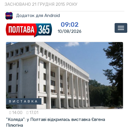
ЗАСНОВАНО 21 ГРУДНЯ 2015 РОКУ
Додаток для Android
09:02
Ме
10/08/2026
ВИСТАВКА
14:00
17.01
"Коляда": у Полтаві відкрилась виставка Євгена
Пілюгіна