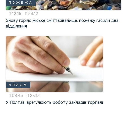
ПОЖЕЖА
12:15
23.12
Знову горіло міське сміттєзвалище: пожежу гасили два
відділення
ВЛАДА
08:45
23.12
У Полтаві врегулюють роботу закладів торгівлі