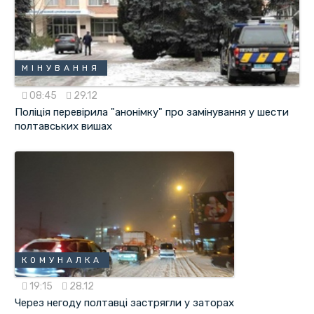
МІНУВАННЯ
08:45
29.12
Поліція перевірила "анонімку" про замінування у шести
полтавських вишах
КОМУНАЛКА
19:15
28.12
Через негоду полтавці застрягли у заторах