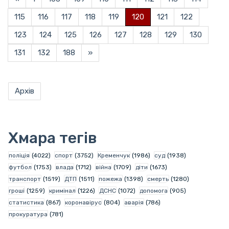
115
116
117
118
119
120
121
122
123
124
125
126
127
128
129
130
131
132
188
»
Архів
Хмара тегів
поліція
(4022)
спорт
(3752)
Кременчук
(1986)
суд
(1938)
футбол
(1753)
влада
(1712)
війна
(1709)
діти
(1673)
транспорт
(1519)
ДТП
(1511)
пожежа
(1398)
смерть
(1280)
гроші
(1259)
кримінал
(1226)
ДСНС
(1072)
допомога
(905)
статистика
(867)
коронавірус
(804)
аварія
(786)
прокуратура
(781)