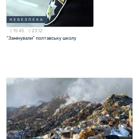
НЕБЕЗПЕКА
15:45
23.12
"Замінували" полтавську школу