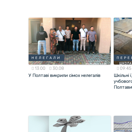
НЕЛЕГАЛИ
ПЕРЕ
13:00
30.08
09:4
У Полтаві викрили сімох нелегалів
Шкільні 
учбовог
Полтав