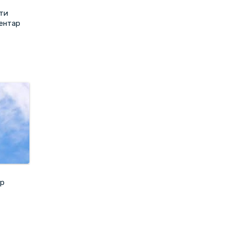
іти
ентар
ер