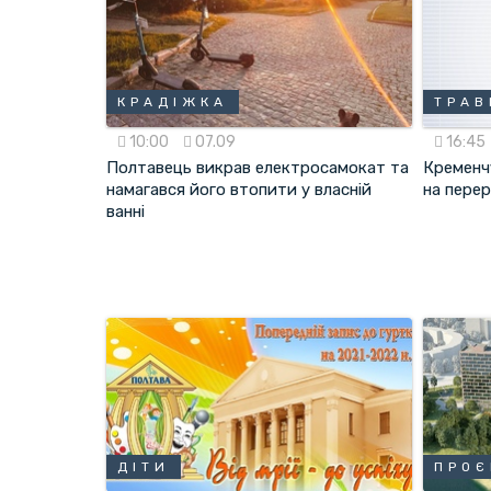
КРАДІЖКА
ТРАВ
10:00
07.09
16:45
Полтавець викрав електросамокат та
Кременч
намагався його втопити у власній
на перер
ванні
ДІТИ
ПРОЄ