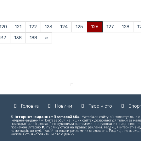
120
121
122
123
124
125
126
127
128
1
137
138
188
»
Головна
Новини
Твоє місто
Спор
©
Інтернет-видання «Полтава365».
Матеріали сайту є інтелектуальною
інтернет-видання «Полтава365» на інших сайтах дозволяється тільки за ная
не закриті для індексації пошуковими системами, в друкованих виданнях - ті
позначені літерою
Р
, публікуються на правах реклами. Редакція інтернет-вида
коментарів до публікацій та тексти рекламних оголошень. Редакція не завжди
можливість висловити їм свою думку.