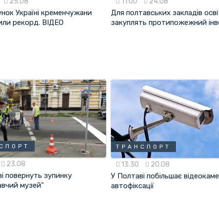
25.08
11:00
24.08
унок Україні кременчужани
Для полтавських закладів осв
или рекорд. ВІДЕО
закуплять протипожежний інв
СПОРТ
ТРАНСПОРТ
23.08
13:30
20.08
ві повернуть зупинку
У Полтаві побільшає відеокам
авчий музей"
автофіксації