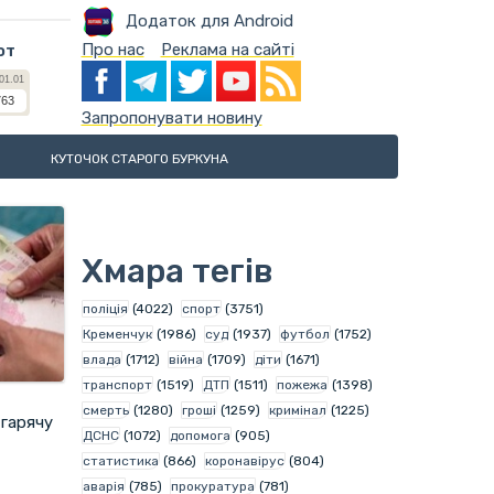
Додаток для Android
Про нас
Реклама на сайті
ют
Запропонувати новину
КУТОЧОК СТАРОГО БУРКУНА
Хмара тегів
поліція
(4022)
спорт
(3751)
Кременчук
(1986)
суд
(1937)
футбол
(1752)
влада
(1712)
війна
(1709)
діти
(1671)
транспорт
(1519)
ДТП
(1511)
пожежа
(1398)
смерть
(1280)
гроші
(1259)
кримінал
(1225)
 гарячу
ДСНС
(1072)
допомога
(905)
статистика
(866)
коронавірус
(804)
аварія
(785)
прокуратура
(781)