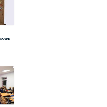
броєнь