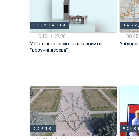
ІННОВАЦІЯ
ЗАБУ
10:15
27.08
08:4
У Полтаві планують встановити
Забудов
"розумні дерева"
СВЯТО
РЕКО