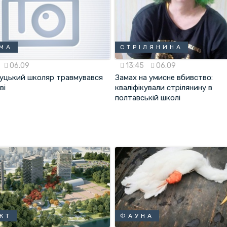
МА
СТРІЛЯНИНА
06.09
13:45
06.09
уцький школяр травмувався
Замах на умисне вбивство:
ві
кваліфікували стрілянину в
полтавській школі
КТ
ФАУНА