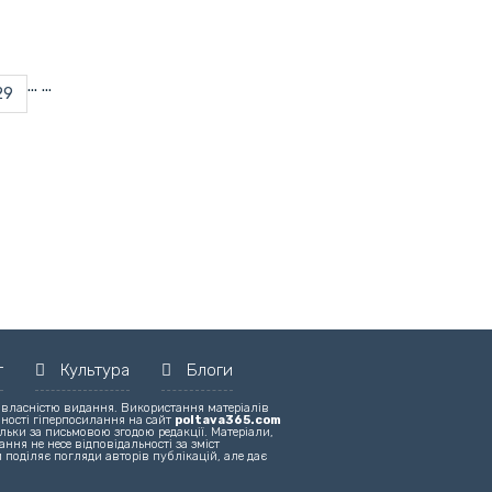
...
...
29
т
Культура
Блоги
 власністю видання. Використання матеріалів
вності гіперпосилання на сайт
poltava365.com
льки за письмовою згодою редакції. Матеріали,
ння не несе відповідальності за зміст
 поділяє погляди авторів публікацій, але дає