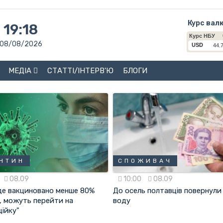
Курс вал
19:18
08/08/2026
МЕДІА
СТАТТІ/ІНТЕРВ'Ю
БЛОГИ
НТИН
СПОЖИВАЧ
08.09
10:00
08.09
де вакциновано менше 80%
До осель полтавців повернули
в, можуть перейти на
воду
ційку"