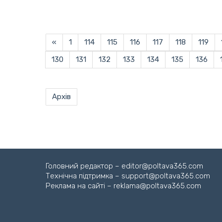
«
1
114
115
116
117
118
119
130
131
132
133
134
135
136
Архів
Головний редактор – editor@poltava365.com
Технічна підтримка – support@poltava365.com
Реклама на сайті – reklama@poltava365.com