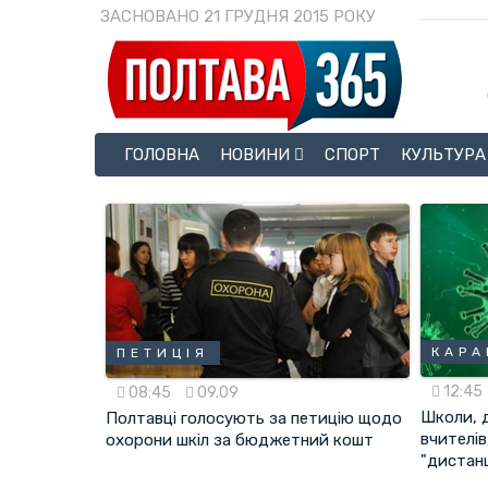
ЗАСНОВАНО 21 ГРУДНЯ 2015 РОКУ
ГОЛОВНА
НОВИНИ
СПОРТ
КУЛЬТУРА
КАРА
ПЕТИЦІЯ
12:45
08:45
09.09
Школи, 
Полтавці голосують за петицію щодо
вчителі
охорони шкіл за бюджетний кошт
"дистан