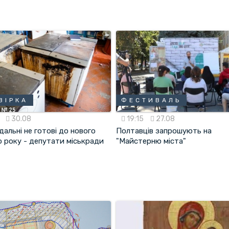
ВІРКА
ФЕСТИВАЛЬ
5
30.08
19:15
27.08
їдальні не готові до нового
Полтавців запрошують на
о року - депутати міськради
"Майстерню міста"
и