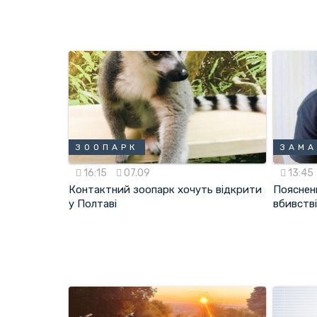
ЗООПАРК
ЗАМ
16:15
07.09
13:45
Контактний зоопарк хочуть відкрити
Пояснен
у Полтаві
вбивстві