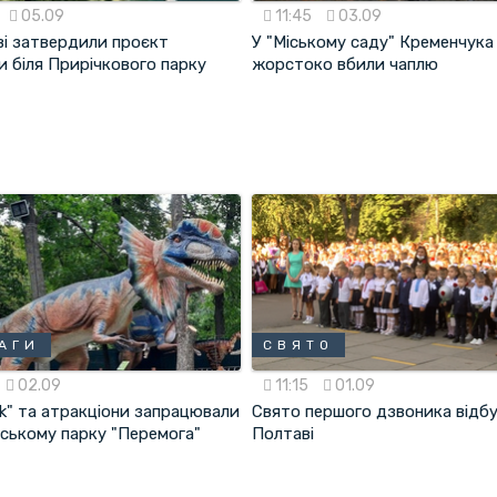
05.09
11:45
03.09
ві затвердили проєкт
У "Міському саду" Кременчука
и біля Прирічкового парку
жорстоко вбили чаплю
АГИ
СВЯТО
02.09
11:15
01.09
k" та атракціони запрацювали
Свято першого дзвоника відбу
вському парку "Перемога"
Полтаві