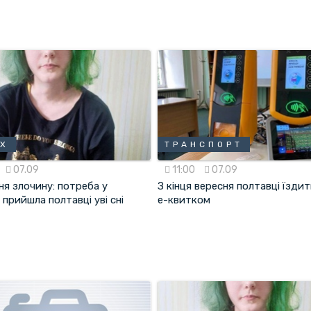
АХ
ТРАНСПОРТ
07.09
11:00
07.09
ня злочину: потреба у
З кінця вересня полтавці їздит
 прийшла полтавці уві сні
е-квитком