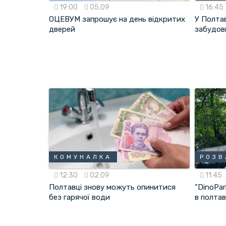
19:00
05.09
16:45
ОЦЕВУМ запрошує на день відкритих
У Полта
дверей
забудов
КОМУНАЛКА
РОЗВ
12:30
02.09
11:45
Полтавці знову можуть опинитися
"DinoPar
без гарячої води
в полта