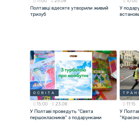
11:00
25.08
10:00
Полтавці вдесяте утворили живий
У подар
тризуб
встанов
ОСВІТА
ТРАН
15:00
23.08
11:15
У Полтаві проведуть "Свята
У Полта
першокласників" з подарунками
"Краєзн