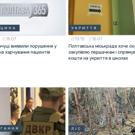
ИЦИНА
УКРИТТЯ
16.07
13:15
16.07
нчуці виявили порушення у
Полтавська міськрада хоче с
на харчування пацієнтів
закупівлю першачкам і спряму
кошти на укриття в школах
АГАННЯ
ЛІС