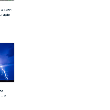
і атаки
ктарів
ла
 — в