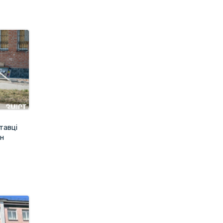
тавці
он