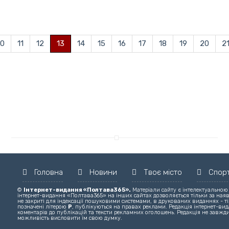
10
11
12
13
14
15
16
17
18
19
20
2
Головна
Новини
Твоє місто
Спор
©
Інтернет-видання «Полтава365».
Матеріали сайту є інтелектуальною
інтернет-видання «Полтава365» на інших сайтах дозволяється тільки за ная
не закриті для індексації пошуковими системами, в друкованих виданнях - ті
позначені літерою
Р
, публікуються на правах реклами. Редакція інтернет-вида
коментарів до публікацій та тексти рекламних оголошень. Редакція не завжди
можливість висловити їм свою думку.