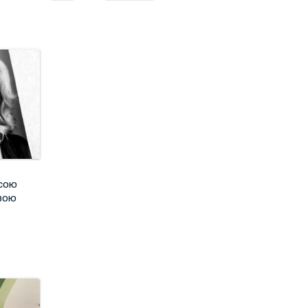
исою
вою