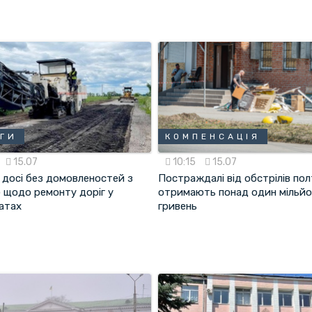
ГИ
КОМПЕНСАЦІЯ
15.07
10:15
15.07
 досі без домовленостей з
Постраждалі від обстрілів пол
 щодо ремонту доріг у
отримають понад один мільй
атах
гривень