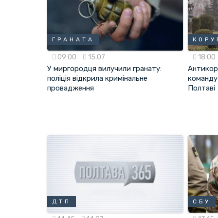
ГРАНАТА
КОРУ
09:00
15.07
18:00
У миргородця вилучили гранату:
Антикору
поліція відкрила кримінальне
команду 
провадження
Полтаві
ДТП
СБУ