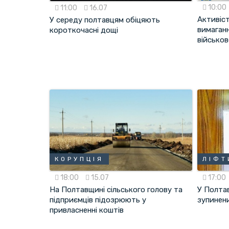
10:00
11:00
16.07
Активіс
У середу полтавцям обіцяють
вимаганн
короткочасні дощі
військов
КОРУПЦІЯ
ЛІФТ
18:00
15.07
17:00
На Полтавщині сільського голову та
У Полтав
підприємців підозрюють у
зупинени
привласненні коштів