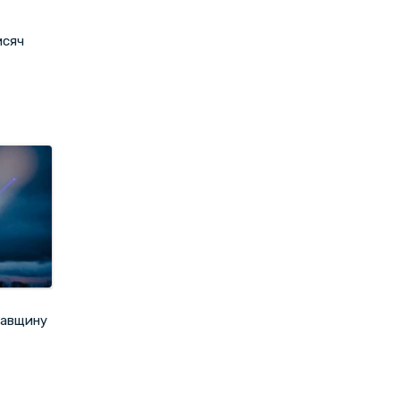
исяч
тавщину