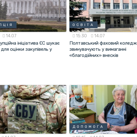
ПЦІЯ
ОСВІТА
14.07
15:30
14.07
пційна ініціатива ЄС шукає
Полтавський фаховий коледж
для оцінки закупівель у
звинувачують у вимаганні
«благодійних» внесків
ДОПОМОГА