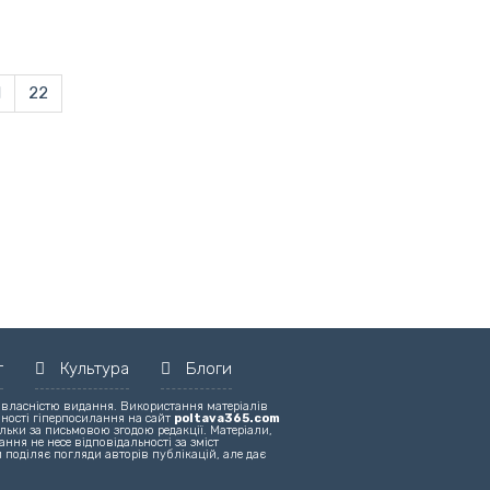
1
22
т
Культура
Блоги
 власністю видання. Використання матеріалів
вності гіперпосилання на сайт
poltava365.com
льки за письмовою згодою редакції. Матеріали,
ння не несе відповідальності за зміст
 поділяє погляди авторів публікацій, але дає