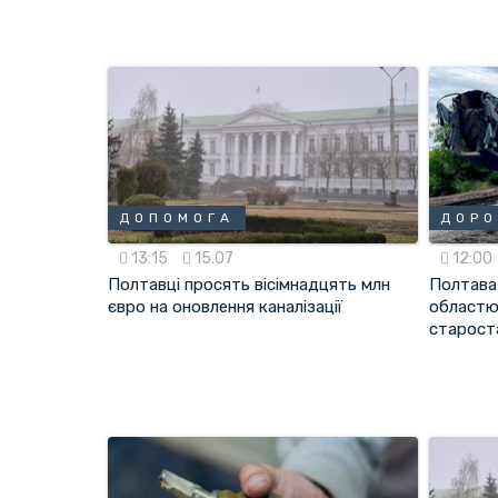
ДОПОМОГА
ДОРО
13:15
15.07
12:00
Полтавці просять вісімнадцять млн
Полтава
євро на оновлення каналізації
областю
старост