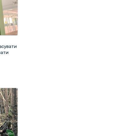
касувати
вати