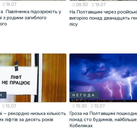
16.07
08:30
16.07
та Павліченка підозрюють у
На Полтавщині через російськ
і з родини загиблого
вигоріло понад дванадцять ге
ого
лісу
И
НЕГОДА
15.07
15:30
15.07
і — рекордно низька кількість
Гроза на Полтавщині пошкоди
х ліфтів за десять років
понад сто будинків, найбільше
Кобеляках