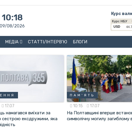
Курс вал
10:18
09/08/2026
МЕДІА
СТАТТІ/ІНТЕРВ'Ю
БЛОГИ
ЕННЯ
ПАМ'ЯТЬ
17.07
10:15
17.07
ць намагався виїхати за
На Полтавщині вперше встано
з сестрою ексдружини, яка
символічну могилу загиблому 
лідність