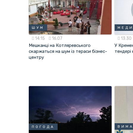
ШУМ
МЕД
14:15
16.07
13:30
Мешканці на Котляревського
У Креме
скаржаться на шум із тераси бізнес-
тендері 
центру
ВИМ
ПОГОДА