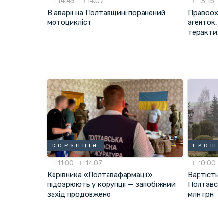
14:45
14.07
13:15
В аварії на Полтавщині поранений
Правоох
мотоцикліст
агенток,
теракти
КОРУПЦІЯ
ГРОШ
11:00
14.07
10:00
Керівника «Полтавафармації»
Вартість
підозрюють у корупції — запобіжний
Полтавсь
захід продовжено
млн грн