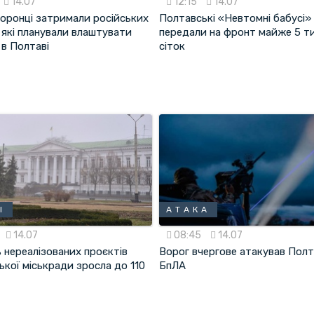
14.07
12:15
14.07
оронці затримали російських
Полтавські «Невтомні бабусі»
 які планували влаштувати
передали на фронт майже 5 т
 в Полтаві
сіток
І
АТАКА
14.07
08:45
14.07
 нереалізованих проєктів
Ворог вчергове атакував Пол
кої міськради зросла до 110
БпЛА