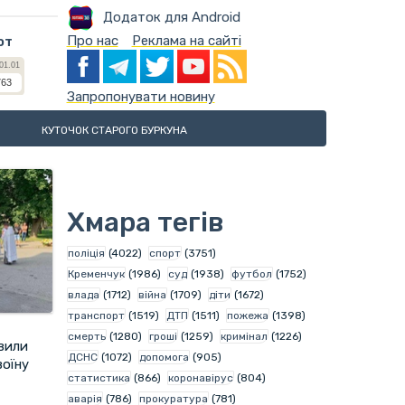
Додаток для Android
Про нас
Реклама на сайті
ют
Запропонувати новину
КУТОЧОК СТАРОГО БУРКУНА
Хмара тегів
поліція
(4022)
спорт
(3751)
Кременчук
(1986)
суд
(1938)
футбол
(1752)
влада
(1712)
війна
(1709)
діти
(1672)
транспорт
(1519)
ДТП
(1511)
пожежа
(1398)
смерть
(1280)
гроші
(1259)
кримінал
(1226)
вили
ДСНС
(1072)
допомога
(905)
воїну
статистика
(866)
коронавірус
(804)
аварія
(786)
прокуратура
(781)