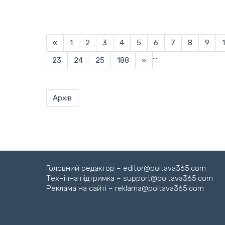
«
1
2
3
4
5
6
7
8
9
...
23
24
25
188
»
Архів
Головний редактор – editor@poltava365.com
Технічна підтримка – support@poltava365.com
Реклама на сайті – reklama@poltava365.com