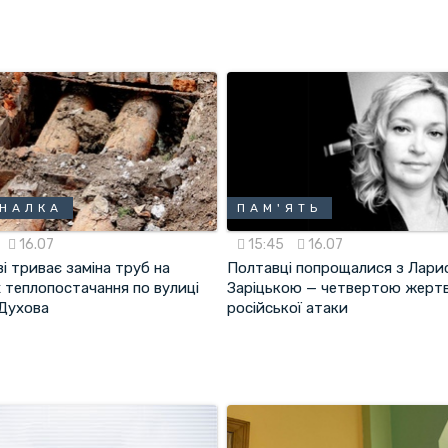
НАЛКА
ПАМ'ЯТЬ
16.07
15:45
16.07
і триває заміна труб на
Полтавці попрощалися з Лар
 теплопостачання по вулиці
Заріцькою — четвертою жерт
Духова
російської атаки