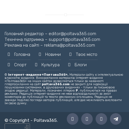
Головний редактор – editor@poltava365.com
Технічна підтримка – support@poltava365.com
Реклама на сайті – reklama@poltava365.com
Головна
Новини
Твоє місто
Спорт
Культура
Блоги
©
Інтернет-видання «Полтава365».
Матеріали сайту є інтелектуальною
власністю видання. Використання матеріалів інтернет-видання
«Полтава365» на інших сайтах дозволяється тільки за наявності
гіперпосилання на сайт
poltava365.com
не закриті для індексації
пошуковими системами, в друкованих виданнях - тільки за письмовою
згодою редакції. Матеріали, позначені літерою
Р
, публікуються на правах
реклами. Редакція інтернет-видання не несе відповідальності за зміст
коментарів до публікацій та тексти рекламних оголошень. Редакція не
завжди поділяє погляди авторів публікацій, але дає можливість висловити
їм свою думку.
© Copyright -
Poltava365
.