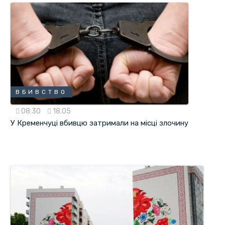
ВБИВСТВО
08:30
18.05
У Кременчуці вбивцю затримали на місці злочину