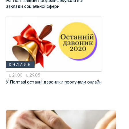
На Полтавщині продезінфекували всі
заклади соціальної сфери
ОНЛАЙН
21:00
29.05
У Полтаві останні дзвоники пролунали онлайн