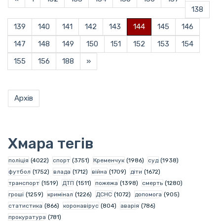
138
139
140
141
142
143
144
145
146
147
148
149
150
151
152
153
154
155
156
188
»
Архів
Хмара тегів
поліція
(4022)
спорт
(3751)
Кременчук
(1986)
суд
(1938)
футбол
(1752)
влада
(1712)
війна
(1709)
діти
(1672)
транспорт
(1519)
ДТП
(1511)
пожежа
(1398)
смерть
(1280)
гроші
(1259)
кримінал
(1226)
ДСНС
(1072)
допомога
(905)
статистика
(866)
коронавірус
(804)
аварія
(786)
прокуратура
(781)