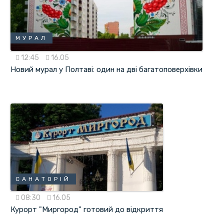
МУРАЛ
12:45
16.05
Новий мурал у Полтаві: один на дві багатоповерхівки
САНАТОРІЙ
08:30
16.05
Курорт "Миргород" готовий до відкриття