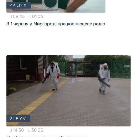
РАДІО
08:45
01.06
З 1 червня у Миргороді працює місцеве радіо
ВІРУС
14:30
30.05