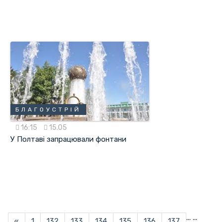
БЛАГОУСТРІЙ
16:15
15.05
У Полтаві запрацювали фонтани
...
...
«
1
132
133
134
135
136
137