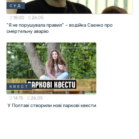
СУД
18:00
26.05
"Я не порушувала правил" – водійка Саєнко про
смертельну аварію
КВЕСТ
14:15
26.05
У Полтаві створили нові паркові квести