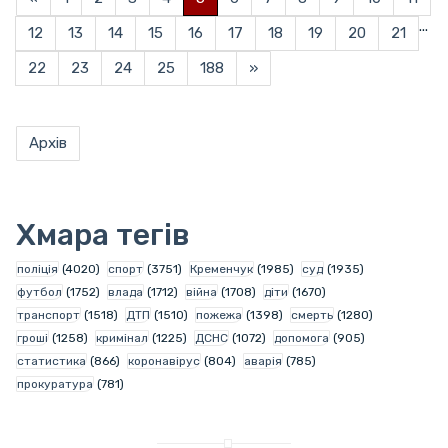
...
12
13
14
15
16
17
18
19
20
21
22
23
24
25
188
»
Архів
Хмара тегів
поліція
(4020)
спорт
(3751)
Кременчук
(1985)
суд
(1935)
футбол
(1752)
влада
(1712)
війна
(1708)
діти
(1670)
транспорт
(1518)
ДТП
(1510)
пожежа
(1398)
смерть
(1280)
гроші
(1258)
кримінал
(1225)
ДСНС
(1072)
допомога
(905)
статистика
(866)
коронавірус
(804)
аварія
(785)
прокуратура
(781)