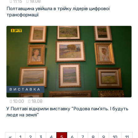
11:15
18.08
Полтавщина увійшла в трійку лідерів цифрової
трансформації
ВИСТАВКА
10:00
18.08
У Полтаві відкрили виставку "Родова пам’ять. І будуть
люде на землі"
«
1
2
3
4
5
6
7
8
9
10
11