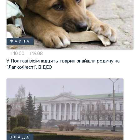
ФАУНА
10:00
19.08
У Полтаві вісімнадцять тварин знайшли родину на
"ЛапкоФесті". ВІДЕО
ВЛАДА