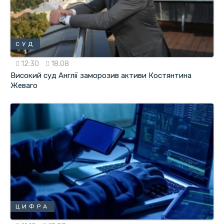
СУД
12:30
18.08
Високий суд Англії заморозив активи Костянтина
Жеваго
ЦИФРА