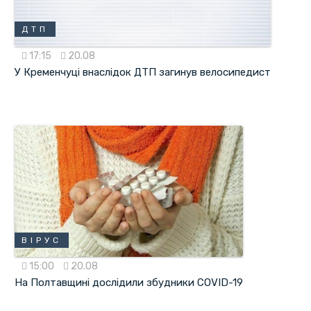
ДТП
17:15
20.08
У Кременчуці внаслідок ДТП загинув велосипедист
ВІРУС
15:00
20.08
На Полтавщині дослідили збудники COVID-19