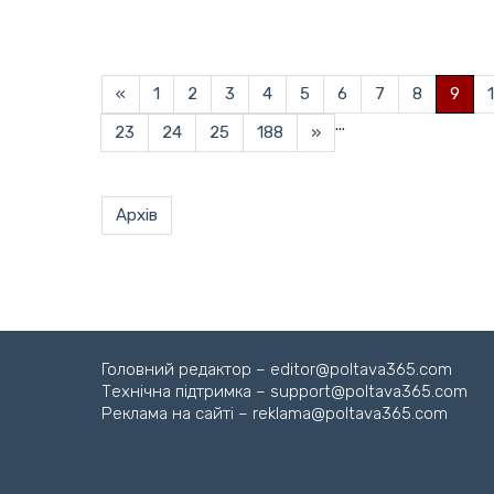
«
1
2
3
4
5
6
7
8
9
...
23
24
25
188
»
Архів
Головний редактор – editor@poltava365.com
Технічна підтримка – support@poltava365.com
Реклама на сайті – reklama@poltava365.com