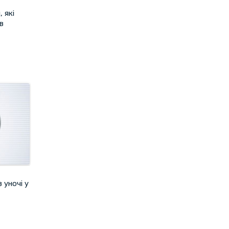
 які
в
 уночі у