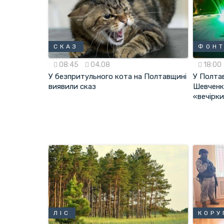
СКАЗ
ФОН
08:45
04.08
18:00
У безпритульного кота на Полтавщині
У Полта
виявили сказ
Шевченкі
«вечірк
ЛІС
КОРУ