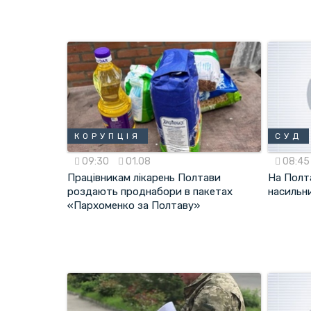
КОРУПЦІЯ
СУД
09:30
01.08
08:4
Працівникам лікарень Полтави
На Полт
роздають проднабори в пакетах
насильн
«Пархоменко за Полтаву»