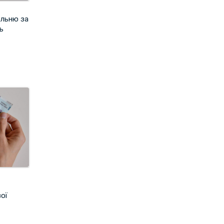
ельню за
ь
ої