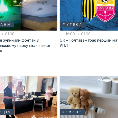
ТАНИ
ФУТБОЛ
01.08
16:00
01.08
ві зупинили фонтан у
СК «Полтава» грає перший ма
вському парку після пінної
УПЛ
и»
ПЦІЯ
РЕМОНТ