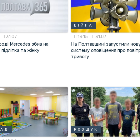
ВІЙНА
31.07
13:15
31.07
роді Mercedes збив на
На Полтавщині запустили нов
 підлітка та жінку
систему оповіщення про повіт
тривогу
САД
РОЗШУК