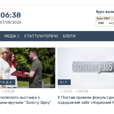
Курс вал
06:38
07/08/2026
МЕДІА
СТАТТІ/ІНТЕРВ'Ю
БЛОГИ
РОДА
БІГ
04.08
13:00
04.08
 полеглого льотчика з
У Полтаві провели фізкультур
ини вручили "Золоту Зірку"
оздоровчий забіг «Корисний 