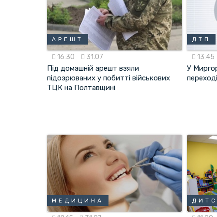
АРЕШТ
ДТП
16:30
31.07
13:45
Під домашній арешт взяли
У Мирго
підозрюваних у побитті військових
переході
ТЦК на Полтавщині
МЕДИЦИНА
ДИТ