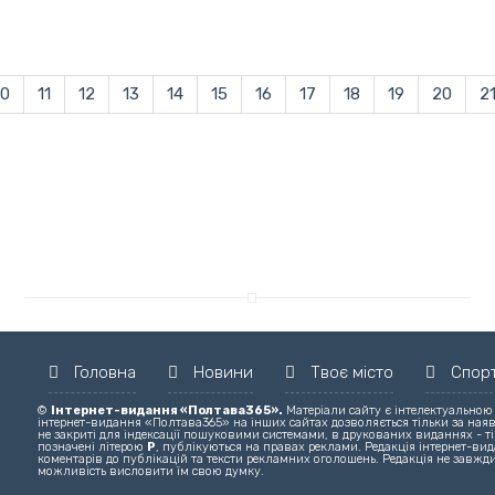
10
11
12
13
14
15
16
17
18
19
20
2
Головна
Новини
Твоє місто
Спор
©
Інтернет-видання «Полтава365».
Матеріали сайту є інтелектуальною
інтернет-видання «Полтава365» на інших сайтах дозволяється тільки за ная
не закриті для індексації пошуковими системами, в друкованих виданнях - ті
позначені літерою
Р
, публікуються на правах реклами. Редакція інтернет-вида
коментарів до публікацій та тексти рекламних оголошень. Редакція не завжди
можливість висловити їм свою думку.