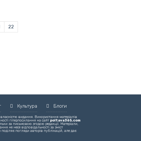
1
22
т
Культура
Блоги
 власністю видання. Використання матеріалів
вності гіперпосилання на сайт
poltava365.com
льки за письмовою згодою редакції. Матеріали,
ння не несе відповідальності за зміст
 поділяє погляди авторів публікацій, але дає