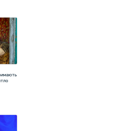
тримають
итло