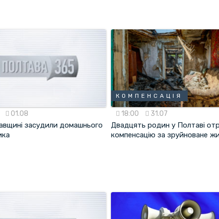
КОМПЕНСАЦІЯ
5
01.08
18:00
31.07
авщині засудили домашнього
Двадцять родин у Полтаві о
ика
компенсацію за зруйноване ж