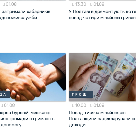
01.08
13:30
01.08
х затримали хабарників
У Полтаві відремонтують кот
одспоживслужби
понад чотири мільйони гривен
ДА
ГРОШІ
01.08
10:00
01.08
ерез буревій: мешканці
Понад тисяча мільйонерів
ької громади отримають
Полтавщини задекларували св
 допомогу
доходи