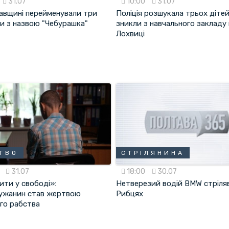
31.07
10:00
31.07
авщині перейменували три
Поліція розшукала трьох дітей,
и з назвою "Чебурашка"
зникли з навчального закладу 
Лохвиці
ТВО
СТРІЛЯНИНА
0
31.07
18:00
30.07
ити у свободі»:
Нетверезий водій BMW стріляв
ужанин став жертвою
Рибцях
го рабства