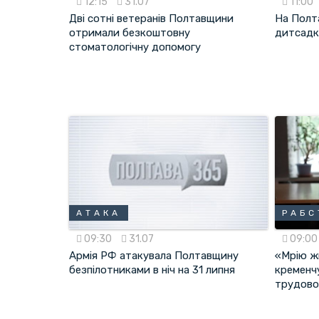
12:15
31.07
11:00
Дві сотні ветеранів Полтавщини
На Полт
отримали безкоштовну
дитсадк
стоматологічну допомогу
АТАКА
РАБС
09:30
31.07
09:0
Армія РФ атакувала Полтавщину
«Мрію ж
безпілотниками в ніч на 31 липня
кременч
трудово