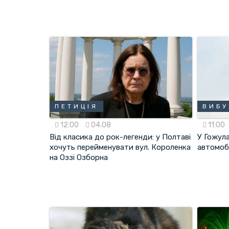
ПЕТИЦІЯ
ВИБУ
12:00
04.08
11:00
Від класика до рок-легенди: у Полтаві
У Гожула
хочуть перейменувати вул. Короленка
автомоб
на Оззі Озборна