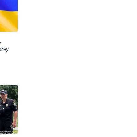
у
ряну