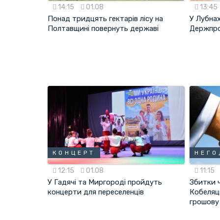
14:15
01.08
13:45
Понад тридцять гектарів лісу на
У Лубна
Полтавщині повернуть державі
Держпр
КОНЦЕРТ
НЕГО
12:15
01.08
11:15
У Гадячі та Миргороді пройдуть
Збитки ч
концерти для переселенців
Кобеляц
грошову