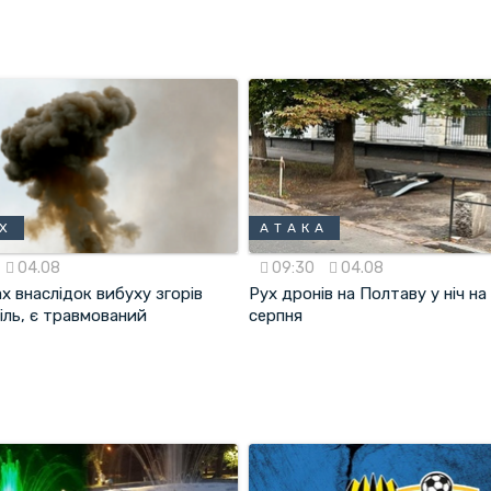
Х
АТАКА
04.08
09:30
04.08
х внаслідок вибуху згорів
Рух дронів на Полтаву у ніч на
іль, є травмований
серпня