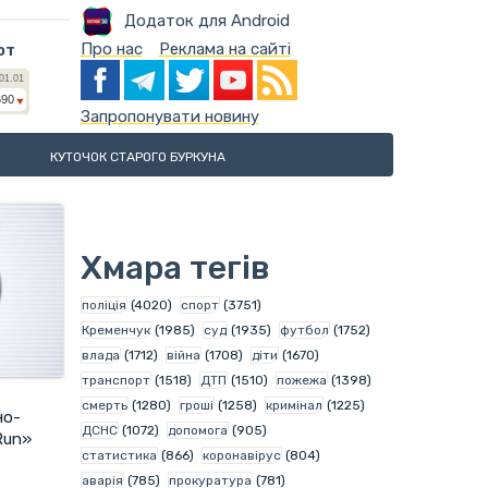
Додаток для Android
Про нас
Реклама на сайті
ют
Запропонувати новину
КУТОЧОК СТАРОГО БУРКУНА
Хмара тегів
поліція
(4020)
спорт
(3751)
Кременчук
(1985)
суд
(1935)
футбол
(1752)
влада
(1712)
війна
(1708)
діти
(1670)
транспорт
(1518)
ДТП
(1510)
пожежа
(1398)
смерть
(1280)
гроші
(1258)
кримінал
(1225)
но-
ДСНС
(1072)
допомога
(905)
Run»
статистика
(866)
коронавірус
(804)
аварія
(785)
прокуратура
(781)