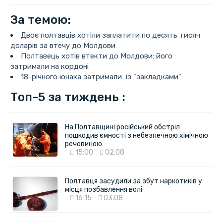
За темою:
Двоє полтавців хотіли заплатити по десять тисяч
доларів за втечу до Молдови
Полтавець хотів втекти до Молдови: його
затримали на кордоні
18-річного юнака затримали із "закладками"
Топ-5 за тиждень :
На Полтавщині російський обстріл
пошкодив ємності з небезпечною хімічною
речовиною
15:00
02.08
Полтавця засудили за збут наркотиків у
місця позбавлення волі
16:15
03.08