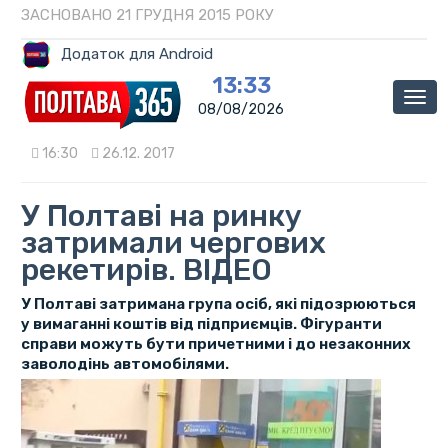
ЗАСНОВАНО 21 ГРУДНЯ 2015 РОКУ
Додаток для Android
13:33
Мен
08/08/2026
16:30
26.12. 2017
У Полтаві на ринку
затримали чергових
рекетирів. ВІДЕО
У Полтаві затримана група осіб, які підозрюються
у вимаганні коштів від підприємців. Фігуранти
справи можуть бути причетними і до незаконних
заволодінь автомобілями.