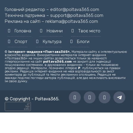
Головний редактор – editor@poltava365.com
Технічна підтримка – support@poltava365.com
Реклама на сайті – reklama@poltava365.com
Головна
Новини
Твоє місто
Спорт
Культура
Блоги
©
Інтернет-видання «Полтава365».
Матеріали сайту є інтелектуальною
власністю видання. Використання матеріалів інтернет-видання
«Полтава365» на інших сайтах дозволяється тільки за наявності
гіперпосилання на сайт
poltava365.com
не закриті для індексації
пошуковими системами, в друкованих виданнях - тільки за письмовою
згодою редакції. Матеріали, позначені літерою
Р
, публікуються на правах
реклами. Редакція інтернет-видання не несе відповідальності за зміст
коментарів до публікацій та тексти рекламних оголошень. Редакція не
завжди поділяє погляди авторів публікацій, але дає можливість висловити
їм свою думку.
© Copyright -
Poltava365
.