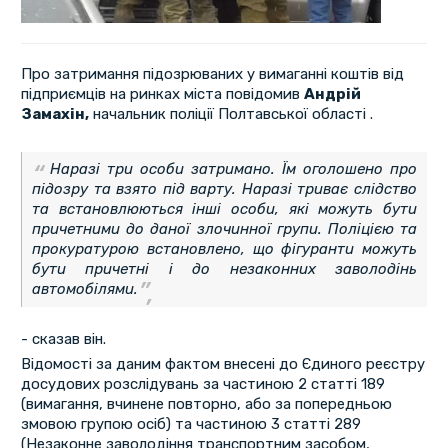
Про затримання підозрюваних у вимаганні коштів від
підприємців на ринках міста повідомив
Андрій
Замахін,
начальник поліції Полтавської області .
Наразі три особи затримано. Їм оголошено про
підозру та взято під варту. Наразі триває слідство
та встановлюються інші особи, які можуть бути
причетними до даної злочинної групи. Поліцією та
прокуратурою встановлено, що фігуранти можуть
бути причетні і до незаконних заволодінь
автомобілями.
- сказав він.
Відомості за даним фактом внесені до Єдиного реєстру
досудових розслідувань за частиною 2 статті 189
(вимагання, вчинене повторно, або за попередньою
змовою групою осіб) та частиною 3 статті 289
(Незаконне заволодіння транспортним засобом,