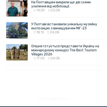
На Полтавщині викрили ще дві схеми
ухилення від мобілізації
14:00
03.08
У Полтаві встановили унікальну музейну
експозицію з винищувачем МіГ-23
18:15
04.08
Опішня готується представити Україну на
міжнародному конкурсі The Best Tourism
Villages 2026
17:00
04.08