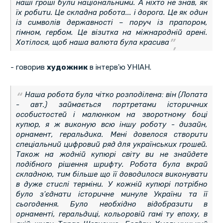
наші гроші були національними. А ніхто не знав, як
їх робити. Це складна робота... і дорога. Це як один
із символів державності – поруч із прапором,
гімном, гербом. Це візитка на міжнародній арені.
Хотілося, щоб наша валюта була красива
- говорив
художник
в інтерв'ю УНІАН.
Наша робота була чітко розподілена: він (Лопата
- авт.) займається портретами історичних
особистостей і малюнком на зворотному боці
купюр, я ж виконую всю іншу роботу - дизайн,
орнамент, геральдика. Мені довелося створити
спеціальний цифровий ряд для українських грошей.
Також на жодній купюрі світу ви не знайдете
подібного рішення шрифту. Робота була вкрай
складною, тим більше що її доводилося виконувати
в дуже стислі терміни. У кожній купюрі потрібно
було з'єднати історичне минуле України та її
сьогодення. Було необхідно відобразити в
орнаменті, геральдиці, кольоровій гамі ту епоху, в