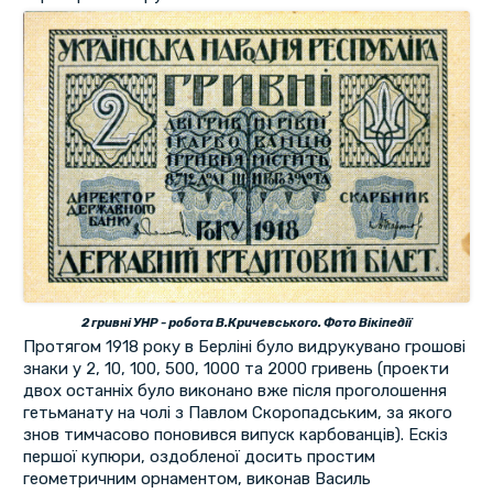
2 гривні УНР - робота В.Кричевського. Фото Вікіпедії
Протягом 1918 року в Берліні було видрукувано грошові
знаки у 2, 10, 100, 500, 1000 та 2000 гривень (проекти
двох останніх було виконано вже після проголошення
гетьманату на чолі з Павлом Скоропадським, за якого
знов тимчасово поновився випуск карбованців). Ескіз
першої купюри, оздобленої досить простим
геометричним орнаментом, виконав Василь