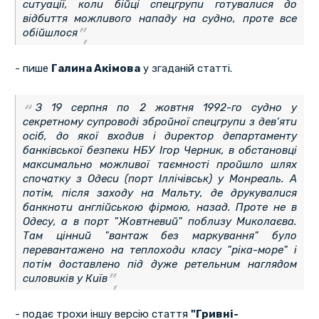
ситуації, коли бійці спецгрупи готувалися до
відбиття можливого нападу на судно, проте все
обійшлося
- пише
Галина Акімова
у згаданій статті.
З 19 серпня по 2 жовтня 1992-го судно у
секретному супроводі збройної спецгрупи з дев’яти
осіб, до якої входив і директор департаменту
банківської безпеки НБУ Ігор Черник, в обстановці
максимально можливої таємності пройшло шлях
спочатку з Одеси (порт Іллічівськ) у Монреаль. А
потім, після заходу на Мальту, де друкувалися
банкноти англійською фірмою, назад. Проте не в
Одесу, а в порт "Жовтневий" поблизу Миколаєва.
Там цінний "вантаж без маркування" було
перевантажено на теплоходи класу "ріка-море" і
потім доставлено під дуже ретельним наглядом
силовиків у Київ
- подає трохи іншу версію стаття
"Гривні-