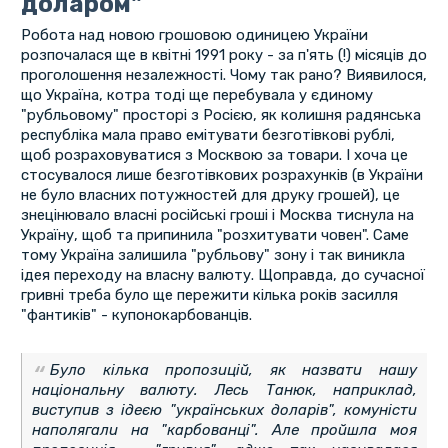
доларом"
Робота над новою грошовою одиницею України
розпочалася ще в квітні 1991 року - за п'ять (!) місяців до
проголошення незалежності. Чому так рано? Виявилося,
що Україна, котра тоді ще перебувала у єдиному
"рубльовому" просторі з Росією, як колишня радянська
республіка мала право емітувати безготівкові рублі,
щоб розраховуватися з Москвою за товари. І хоча це
стосувалося лише безготівкових розрахунків (в України
не було власних потужностей для друку грошей), це
знецінювало власні російські гроші і Москва тиснула на
Україну, щоб та припинила "розхитувати човен". Саме
тому Україна залишила "рубльову" зону і так виникла
ідея переходу на власну валюту. Щоправда, до сучасної
гривні треба було ще пережити кілька років засилля
"фантиків" - купонокарбованців.
Було кілька пропозицій, як назвати нашу
національну валюту. Лесь Танюк, наприклад,
виступив з ідеєю "українських доларів", комуністи
наполягали на "карбованці". Але пройшла моя