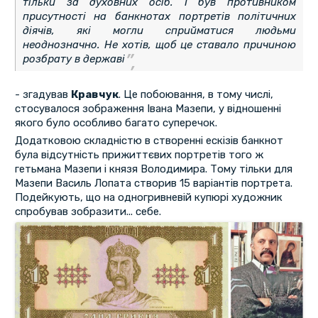
тільки за духовних осіб. І був противником
присутності на банкнотах портретів політичних
діячів, які могли сприйматися людьми
неоднозначно. Не хотів, щоб це ставало причиною
розбрату в державі
- згадував
Кравчук
. Це побоювання, в тому числі,
стосувалося зображення Івана Мазепи, у відношенні
якого було особливо багато суперечок.
Додатковою складністю в створенні ескізів банкнот
була відсутність прижиттєвих портретів того ж
гетьмана Мазепи і князя Володимира. Тому тільки для
Мазепи Василь Лопата створив 15 варіантів портрета.
Подейкують, що на одногривневій купюрі художник
спробував зобразити... себе.