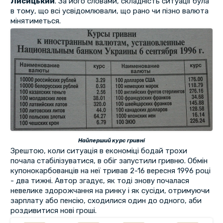
Лисицький
. За його словами, складність ситуації була
в тому, що всі усвідомлювали, що рано чи пізно валюта
мінятиметься.
Найперший курс гривні
Зрештою, коли ситуація в економіці бодай трохи
почала стабілізуватися, в обіг запустили гривню. Обмін
купонокарбованців на неї тривав 2-16 вересня 1996 році
- два тижні. Автор згадує, як тоді знову почалася
невелике здорожчання на ринку і як сусіди, отримуючи
зарплату або пенсію, сходилися один до одного, аби
роздивитися нові гроші.