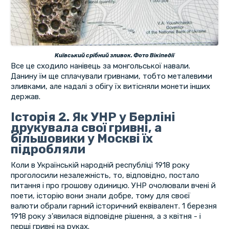
Київський срібний зливок. Фото Вікіпедії
Все це сходило нанівець за монгольської навали.
Данину їм ще сплачували гривнами, тобто металевими
зливками, але надалі з обігу їх витісняли монети інших
держав.
Історія 2. Як УНР у Берліні
друкувала свої гривні, а
більшовики у Москві їх
підробляли
Коли в Українській народній республіці 1918 року
проголосили незалежність, то, відповідно, постало
питання і про грошову одиницю. УНР очолювали вчені й
поети, історію вони знали добре, тому для своєї
валюти обрали гарний історичний еквівалент. 1 березня
1918 року з'явилася відповідне рішення, а з квітня - і
перші гривні на руках.