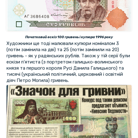
Початковий ескіз 100 гривень і купюра 1996 року
Художники ще тоді малювали купюри номіналом 3
(потім замінила на дві) та 25 (потім замінили на 20)
гривень - як у радянських рублів. Також у тій серії були
ескізи п'ятиста (з портретом галицько-волинського
князя та першого короля Русі Данила Галицького) та
тисячі (український політичний, церковний і освітній
діяч Петро Могила) гривень.