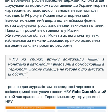
виготовлення грошей всередині держави. Купони ж ще
друкували за кордоном і доставляли до України морем і
чартерами, які доводилося замовляти все частіше і
частіше. Із 94 року в Україні вже створили свій
Банкнотно-монетний двір, а від англійської фірми,
котра друкувала гроші, запозичили технології і станки.
Папір для грошей виготовляють у Малині
Житомирської області. Монети ж, які спочатку теж
набивалися за межами держави, країною розвозили
вагонами за кілька років до реформи.
Ми на спинах вручну вантажили мішки з
монетами в автомобілі і відвозили в бомбосховищі в
Тернополі. Жодне сховище не готове було вмістити
ці обсяги
- розповідав журналістам напередодні чергового
ювілею гривні заступник голови НБУ
Яків Смолій
, який
в той час працював в Тернопільському теруправлінні
НБУ.