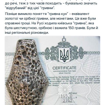
до речі, теж з тих часів походить - буквально значить
"відрубаний" від цієї "гривни".
Пізніше виникло поняття "гривна кун" - еквівалент
золотої чи срібної гривни, але монетами. Це вже були
справжні гроші. На Русі ходила київська "гривна", яка
була шестикутною, срібною і важила 150 грамів. Були й
інші регіональні різновиди.