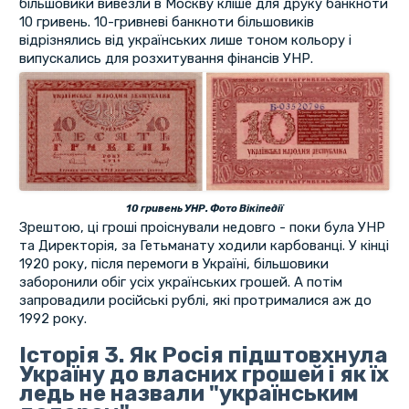
більшовики вивезли в Москву кліше для друку банкноти
10 гривень. 10-гривневі банкноти більшовиків
відрізнялись від українських лише тоном кольору і
випускались для розхитування фінансів УНР.
10 гривень УНР. Фото Вікіпедії
Зрештою, ці гроші проіснували недовго - поки була УНР
та Директорія, за Гетьманату ходили карбованці. У кінці
1920 року, після перемоги в Україні, більшовики
заборонили обіг усіх українських грошей. А потім
запровадили російські рублі, які протрималися аж до
1992 року.
Історія 3. Як Росія підштовхнула
Україну до власних грошей і як їх
ледь не назвали "українським