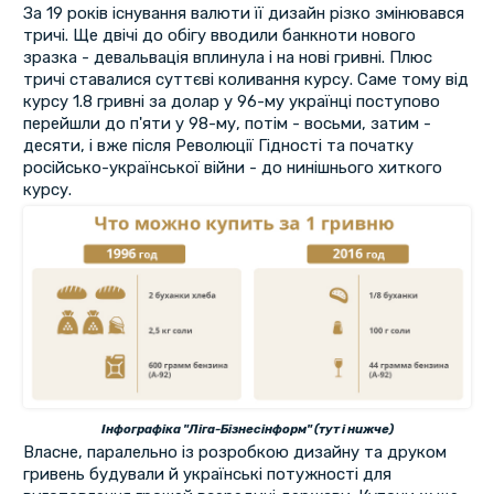
За 19 років існування валюти її дизайн різко змінювався
тричі. Ще двічі до обігу вводили банкноти нового
зразка - девальвація вплинула і на нові гривні. Плюс
тричі ставалися суттєві коливання курсу. Саме тому від
курсу 1.8 гривні за долар у 96-му українці поступово
перейшли до п'яти у 98-му, потім - восьми, затим -
десяти, і вже після Революції Гідності та початку
російсько-української війни - до нинішнього хиткого
курсу.
Інфографіка "Ліга-Бізнесінформ" (тут і нижче)
Власне, паралельно із розробкою дизайну та друком
гривень будували й українські потужності для