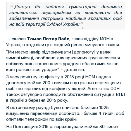
Доступ до надання гуманітарної допомоги
залишається першорядним за важливістю для
забезпечення підтримки найбільш вразливих осіб
на всій території Східної України
— сказав
Томас Лотар Вайс
, глава відділу МОМ в
Україні, в ході візиту в східний регіон минулого тижня.
"Ми маємо намір підтримувати [допомогу] у важкі
зимові місяці, особливо для вразливих груп населення
поблизу лінії зіткнення між урядом і областями, які не
контролюються урядом", - додав він.
З часу початку конфлікту в 2015 році МОМ надала
допомогу майже 200 тисячам внутрішньо переміщених
осіб і потерпілих від конфлікту людей. Агентство ООН
також регулярно проводить обстеження ситуації з ВПЛ
в Україні з березня 2016 року.
В останньому раунді було опитано близько 1025
вимушених переселенців особисто, і більше 4 тисяч осіб
опитали телефоном по всій країні.
На Полтавщині 2015 р. нараховували майже 30 тисяч