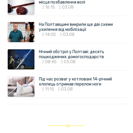
місця позбавлення волі
16:15
03.08
На Полтавщині викрили ще дві схеми
ухилення від мобілізації
14:00
03.08
Нічний обстріл у Полтаві: десять
пошкоджених домогосподарств
08:45
03.08
Під час розваг у котловані 14-річний
хлопець отримав перелом ноги
11:15
03.08