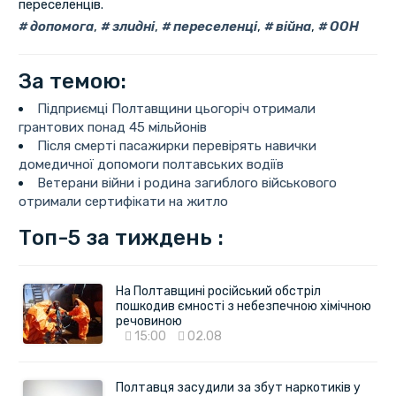
переселенців.
допомога
,
злидні
,
переселенці
,
війна
,
ООН
За темою:
Підприємці Полтавщини цьогоріч отримали
грантових понад 45 мільйонів
Після смерті пасажирки перевірять навички
домедичної допомоги полтавських водіїв
Ветерани війни і родина загиблого військового
отримали сертифікати на житло
Топ-5 за тиждень :
На Полтавщині російський обстріл
пошкодив ємності з небезпечною хімічною
речовиною
15:00
02.08
Полтавця засудили за збут наркотиків у