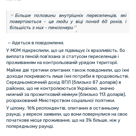
Більше половини внутрішніх переселенців, які
повертаються - це люди у віці понад 60 років, і
більшість з них - пенсіонери
— йдеться в повідомленні.
У МОМ підкреслили, що це підвищує їх вразливість, бо
виплата пенсій пов'язана зі статусом переселенців і
проживанням на контрольованій урядом території.
Майже дві третини опитаних також повідомили, що їхні
доходи покривають лише їхні потреби в продовольстві.
Середньомісячний дохід ВПЛ (близько 87 доларів) в
районах, що не контролюються Україною, значно
нижчий за прожитковий мінімум (близько 113 доларів),
розрахований Міністерством соціальної політики.
У цілому, 16% респондентів, опитаних в останньому
раунді, у вересні заявили, що вони повернулися на своє
початкове місце проживання, що на 3% більше, ніж у
попередньому раунді.