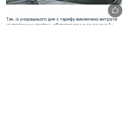
Так, із учорашнього дня з тарифу виключено витрати
на періодичну повірку, обслуговування та ремонт (у
тому числі демонтаж, транспортування та монтаж)
квартирних засобів обліку води, повідомили у прес-
службі "Полтававодоканалу".
З 29 листопада діють нові - зменшені тарифи на
послуги з централізованого постачання холодної води,
водовідведення (з використанням
внутрішньобудинкових систем). Із тарифів, що діють з 1
жовтня минулого року виключено витрати на
періодичну повірку, обслуговування та ремонт (у тому
числі демонтаж, транспортування та монтаж)
квартирних засобів обліку води.
Постановою Національної комісії, що здійснює
державне регулювання у сферах енергетики та
комунальних послуг від 02.11.2017 №1344, внесено
зміни до постанови цієї ж комісії від 26 листопада
2015 року №2868. Зазначену постанову опубліковано
в офіційному друкованому виданні — газеті "Урядовий