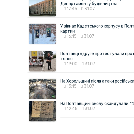
Департаменту будівництва
17:45
31.07
У вікнах Кадетського корпусу в Полт
картин
16:15
31.07
Полтавці вдруге протестували про
тепло
19:00
31.07
На Хорольщині після атаки російськи
15:15
31.07
На Полтавщині знову скандували: "
12:45
31.07