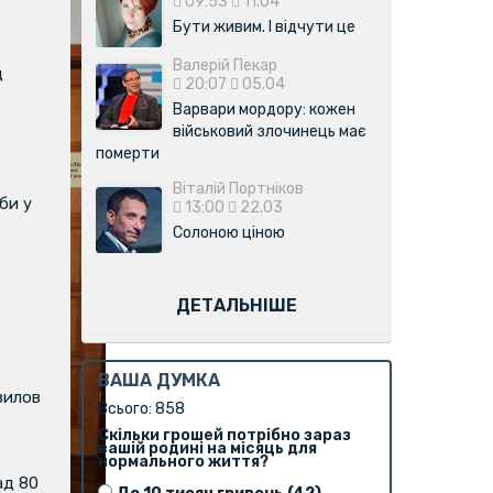
09:53
11.04
Бути живим. І відчути це
Валерій Пекар
д
20:07
05.04
Варвари мордору: кожен
військовий злочинець має
померти
Віталій Портніков
би у
13:00
22.03
Солоною ціною
ДЕТАЛЬНІШЕ
ВАША ДУМКА
вилов
Всього: 858
Скільки грошей потрібно зараз
вашій родині на місяць для
нормального життя?
ад 80