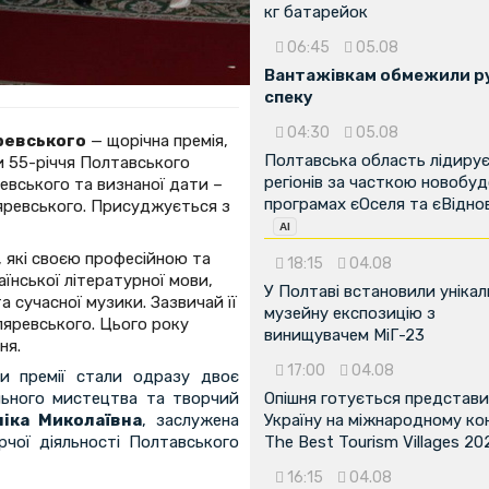
кг батарейок
06:45
05.08
Вантажівкам обмежили ру
спеку
04:30
05.08
яревського
— щорічна премія,
Полтавська область лідиру
 55-річчя Полтавського
регіонів за часткою новобуд
ревського та визнаної дати –
програмах єОселя та єВідно
ляревського. Присуджується з
, які своєю професійною та
18:15
04.08
їнської літературної мови,
У Полтаві встановили унікал
а сучасної музики. Зазвичай її
музейну експозицію з
ляревського. Цього року
винищувачем МіГ-23
ня.
17:00
04.08
ами премії стали одразу двоє
ального мистецтва та творчий
Опішня готується представ
іка Миколаївна
, заслужена
Україну на міжнародному ко
рчої діяльності Полтавського
The Best Tourism Villages 20
16:15
04.08