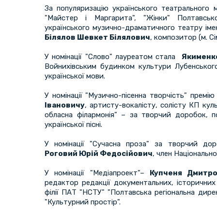
За популяризацію українського театрального 
"Майстер і Маргарита", "Жінки" Полтавськ
українського музично-драматичного театру імен
Білялов Шевкет Білялович
, композитор (м. С
У номінації "Слово" лауреатом стала
Якименк
Войнихівським будинком культури Лубенськог
української мови.
У номінації "Музично-пісенна творчість" премі
Івановичу
, артисту-вокалісту, солісту КП ку
обласна філармонія" – за творчий доробок, п
української пісні.
У номінації "Сучасна проза" за творчий дор
Роговий Юрій Федосійович
, член Національно
У номінації "Медіапроект"–
Купченя Дмитр
редактор редакції документальних, історичних
філії ПАТ "НСТУ" "Полтавська регіональна дире
"Культурний простір".