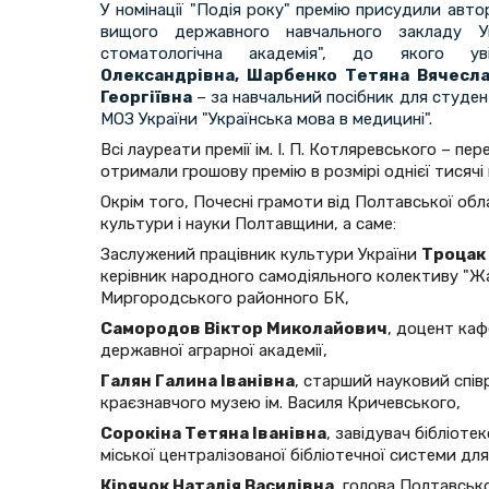
У номінації "Подія року" премію присудили авт
вищого державного навчального закладу Ук
стоматологічна академія", до якого 
Олександрівна, Шарбенко Тетяна Вячесла
Георгіївна
– за навчальний посібник для студен
МОЗ України "Українська мова в медицині".
Всі лауреати премії ім. І. П. Котляревського – пе
отримали грошову премію в розмірі однієї тисячі 
Окрім того, Почесні грамоти від Полтавської обл
культури і науки Полтавщини, а саме:
Заслужений працівник культури України
Троцак
керівник народного самодіяльного колективу "Ж
Миргородського районного БК,
Самородов Віктор Миколайович
, доцент каф
державної аграрної академії,
Галян Галина Іванівна
, старший науковий спі
краєзнавчого музею ім. Василя Кричевського,
Сорокіна Тетяна Іванівна
, завідувач бібліоте
міської централізованої бібліотечної системи дл
Кірячок Наталія Василівна
, голова Полтавсько