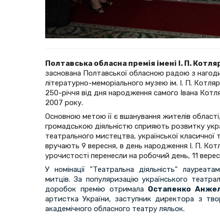
Полтавська обласна премія імені І. П. Котл
заснована Полтавської обласною радою з нагоди
літературно-меморіального музею ім. І. П. Котля
250-річчя від дня народження самого Івана Кот
2007 року.
Основною метою її є вшанування жителів області
громадською діяльністю сприяють розвитку укра
театрального мистецтва, української класичної т
вручають 9 вересня, в день народження І. П. Кот
урочистості перенесли на робочий день, 11 верес
У номінації "Театральна діяльність" лауреат
митців. За популяризацію українського театр
доробок премію отримала
Остапенко Анжел
артистка України, заступник директора з тво
академічного обласного театру ляльок.