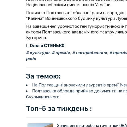
Національної спілки письменників України.
Подякою Полтавської обласної ради нагородже
"Калина" Войнихівського будинку культури Лубе
На завершення урочистостей гумористичною інт
актори Полтавського академічного театру ляльо
Буторина.
Ольга СТЕНЬКО
культура
,
премія
,
нагородження
,
премія
рада
За темою:
На Полтавщині визначили лауреатів премії іме
Полтавська облрада приймає документи на пр
Сухомлинського
Топ-5 за тиждень :
Завищені ціни: робоча група при ОВА