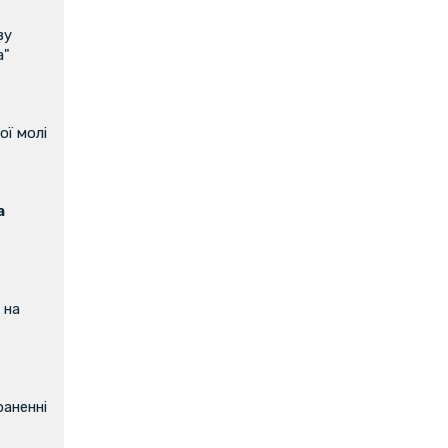
ву
а"
ої молі
а
 на
аненні