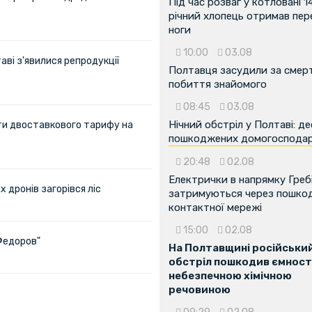
Під час розваг у котловані 1
річний хлопець отримав пе
ноги
10:00
03.08
аві з'явилися репродукції
Полтавця засудили за смер
побиття знайомого
08:45
03.08
Нічний обстріл у Полтаві: д
ти двоставкового тарифу на
пошкоджених домогоспода
20:48
02.08
Електрички в напрямку Греб
х дронів загорівся ліс
затримуються через пошко
контактної мережі
15:00
02.08
Федоров"
На Полтавщині російськи
обстріл пошкодив ємності
небезпечною хімічною
речовиною