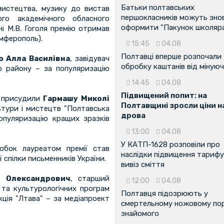
Батьки полтавських
мистецтва, музику до вистав
першокласників можуть зно
ого академічного обласного
оформити "Пакунок школяр
і М.В. Гоголя премію отримав
імферополь).
15:45
04.08
Полтавці вперше розпочали
о Алла Василівна
, завідувач
обробку каштанів від мінуюч
о району – за популяризацію
14:45
04.08
Підвищений попит: на
ю присудили
Гармашу Миколі
Полтавщині зросли ціни н
льтури і мистецтв "Полтавська
дрова
опуляризацію кращих зразків
13:00
04.08
У КАТП-1628 розповіли про
обок лауреатом премії став
наслідки підвищення тарифу
ї спілки письменників України.
вивіз сміття
о Олександрович
, старший
12:00
04.08
 та культурологічних програм
Полтавця підозрюють у
кція "Лтава" – за медіапроект
смертельному ножовому пор
знайомого