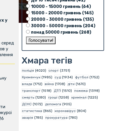
До 10 тисяч гривень (42)
10000 - 15000 гривень (64)
15000 - 20000 гривень (145)
20000 - 30000 гривень (135)
х у
30000 - 50000 гривень (204)
понад 50000 гривень (268)
є серед
ов у
влення
Хмара тегів
поліція
(4020)
спорт
(3751)
Кременчук
(1985)
суд
(1934)
футбол
(1752)
ьну
влада
(1712)
війна
(1708)
діти
(1670)
транспорт
(1518)
ДТП
(1510)
пожежа
(1398)
смерть
(1280)
гроші
(1258)
кримінал
(1225)
ДСНС
(1072)
допомога
(905)
ити
статистика
(865)
коронавірус
(804)
нкурсі
аварія
(785)
прокуратура
(780)
26