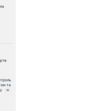
ила
ертв
нтроль
том та
у