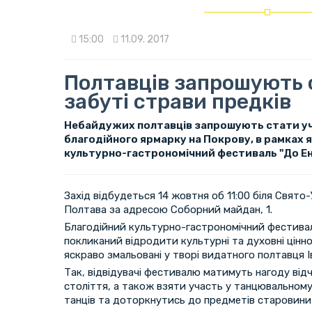
15:00
11.09. 2017
Полтавців запрошують
забуті страви предків
Небайдужих полтавців запрошують стати у
благодійного ярмарку на Покрову, в рамках 
культурно-гастрономічний фестиваль "До Ене
Захід відбудеться 14 жовтня об 11:00 біля Свято
Полтава за адресою Соборний майдан, 1.
Благодійний культурно-гастрономічний фестивал
покликаний відродити культурні та духовні цінно
яскраво змальовані у творі видатного полтавця 
Так, відвідувачі фестивалю матимуть нагоду від
століття, а також взяти участь у танцювальному
танців та доторкнутись до предметів старовини 