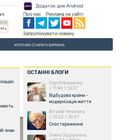
Додаток для Android
Про нас
Реклама на сайті
ют
Запропонувати новину
КУТОЧОК СТАРОГО БУРКУНА
ОСТАННІ БЛОГИ
ізацію
Сергій Іващенко
11:46
12.07
Відбудова країни -
модернізація життя
имають
Віталій Чепинога
13:25
10.07
Спостереження
й знак
Олена Задорожна