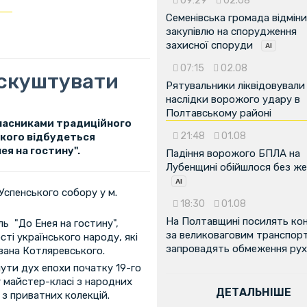
09:29
02.08
Семенівська громада відмін
закупівлю на спорудження
захисної споруди
07:15
02.08
 скуштувати
Рятувальники ліквідовували
наслідки ворожого удару в
Полтавському районі
часниками традиційного
21:48
01.08
якого відбудеться
я на гостину".
Падіння ворожого БПЛА на
Лубенщині обійшлося без ж
-Успенського собору у м.
18:30
01.08
На Полтавщині посилять ко
ь "До Енея на гостину",
за великоваговим транспор
сті українського народу, які
запровадять обмеження рух
Івана Котляревського.
чути дух епохи початку 19-го
 майстер-класі з народних
ДЕТАЛЬНІШЕ
з приватних колекцій.