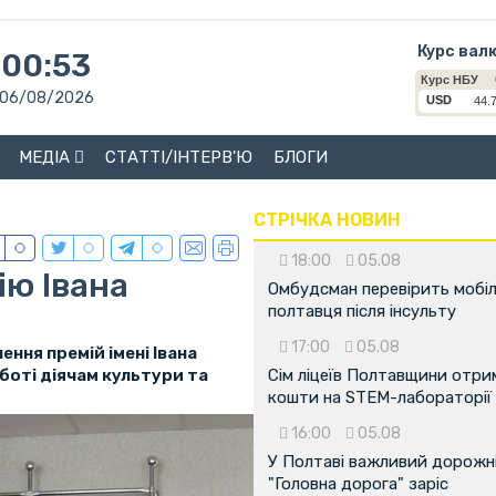
Курс вал
00:53
06/08/2026
МЕДІА
СТАТТІ/ІНТЕРВ'Ю
БЛОГИ
СТРІЧКА НОВИН
18:00
05.08
ію Івана
Омбудсман перевірить мобіл
полтавця після інсульту
17:00
05.08
ення премій імені Івана
боті діячам культури та
Сім ліцеїв Полтавщини отр
кошти на STEM-лабораторії
16:00
05.08
У Полтаві важливий дорожні
"Головна дорога" заріс