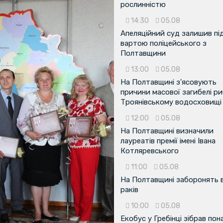
рослинністю
14:30
05.08
Апеляційний суд залишив пі
вартою поліцейського з
Полтавщини
13:00
05.08
На Полтавщині з'ясовують
причини масової загибелі ри
Троянівському водосховищі
12:00
05.08
На Полтавщині визначили
лауреатів премії імені Івана
Котляревського
11:00
05.08
На Полтавщині заборонять 
раків
10:00
05.08
Екобус у Гребінці зібрав пон