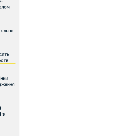
4-
релом
тельне
есять
рств
інки
дження
й
 з