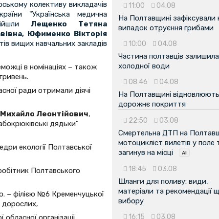
орському колективу викладачів
11:00
04.08
раїни "Українська медична
На Полтавщині зафіксували
увійшли
Лещенко Тетяна
випадок отруєння грибами
вівна, Юфименко Вікторія
тів вищих навчальних закладів
10:00
04.08
Частина полтавців залишила
холодної води
реможці в номінаціях – також
гривень.
08:46
04.08
асної ради отримали діячі
На Полтавщині відновлюют
дорожнє покриття
 Михайло Леонтійович
,
22:50
03.08
абокрюківські дядьки"
Смертельна ДТП на Полтавщ
мотоцикліст вилетів у поле 
едри екології Полтавської
загинув на місці
18:45
03.08
вробітник Полтавського
Шланги для поливу: види,
матеріали та рекомендації 
ко. – філією №6 Кременчуцької
вибору
я дорослих,
16:15
03.08
ї обласної організації