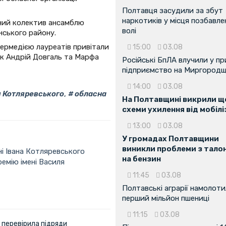
Полтавця засудили за збут
наркотиків у місця позбавле
ний колектив ансамблю
волі
нського району.
ермедією лауреатів привітали
15:00
03.08
к Андрій Довгаль та Марфа
Російські БпЛА влучили у п
підприємство на Миргородщ
14:00
03.08
 Котляревського
,
обласна
На Полтавщині викрили ще
схеми ухилення від мобілі
13:00
03.08
У громадах Полтавщини
виникли проблеми з тало
ні Івана Котляревського
на бензин
емію імені Василя
11:45
03.08
Полтавські аграрії намолот
перший мільйон пшениці
11:15
03.08
 перевірила підряди