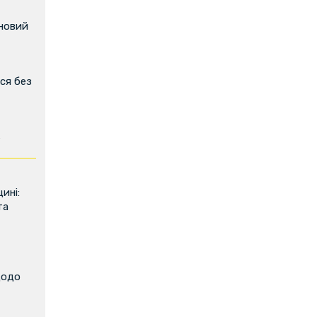
 новий
ся без
ь
ині:
та
щодо