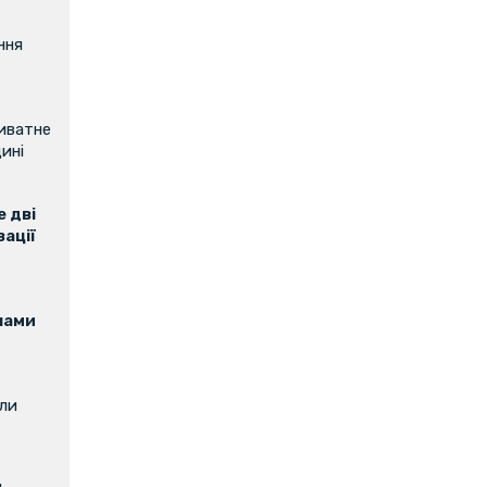
ння
риватне
ині
 дві
зації
нами
или