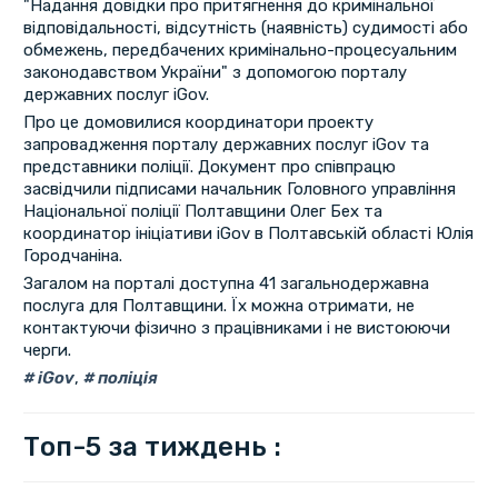
"Надання довідки про притягнення до кримінальної
відповідальності, відсутність (наявність) судимості або
обмежень, передбачених кримінально-процесуальним
законодавством України" з допомогою порталу
державних послуг iGov.
Про це домовилися координатори проекту
запровадження порталу державних послуг iGov та
представники поліції. Документ про співпрацю
засвідчили підписами начальник Головного управління
Національної поліції Полтавщини Олег Бех та
координатор ініціативи iGov в Полтавській області Юлія
Городчаніна.
Загалом на порталі доступна 41 загальнодержавна
послуга для Полтавщини. Їх можна отримати, не
контактуючи фізично з працівниками і не вистоюючи
черги.
iGov
,
поліція
Топ-5 за тиждень :