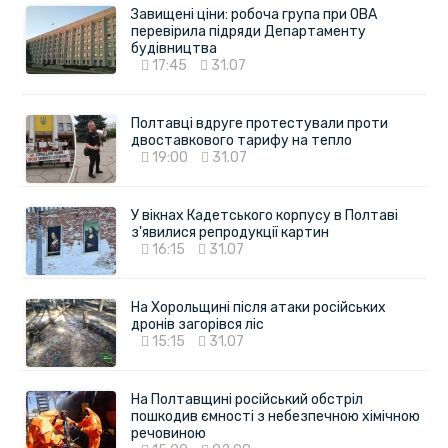
Завищені ціни: робоча група при ОВА
перевірила підряди Департаменту
будівництва
17:45
31.07
Полтавці вдруге протестували проти
двоставкового тарифу на тепло
19:00
31.07
У вікнах Кадетського корпусу в Полтаві
з'явилися репродукції картин
16:15
31.07
На Хорольщині після атаки російських
дронів загорівся ліс
15:15
31.07
На Полтавщині російський обстріл
пошкодив ємності з небезпечною хімічною
речовиною