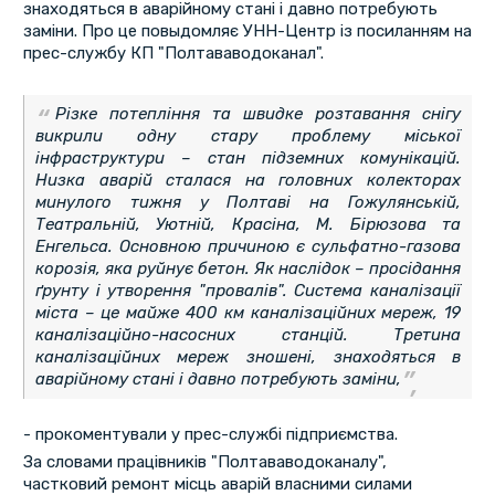
знаходяться в аварійному стані і давно потребують
заміни. Про це повыдомляє УНН-Центр із посиланням на
прес-службу КП "Полтававодоканал".
Різке потепління та швидке розтавання снігу
викрили одну стару проблему міської
інфраструктури – стан підземних комунікацій.
Низка аварій сталася на головних колекторах
минулого тижня у Полтаві на Гожулянській,
Театральній, Уютній, Красіна, М. Бірюзова та
Енгельса. Основною причиною є сульфатно-газова
корозія, яка руйнує бетон. Як наслідок – просідання
ґрунту і утворення "провалів". Система каналізації
міста – це майже 400 км каналізаційних мереж, 19
каналізаційно-насосних станцій. Третина
каналізаційних мереж зношені, знаходяться в
аварійному стані і давно потребують заміни,
- прокоментували у прес-службі підприємства.
За словами працівників "Полтававодоканалу",
частковий ремонт місць аварій власними силами