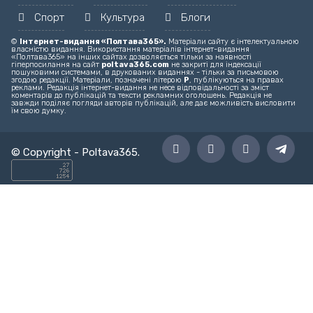
Спорт
Культура
Блоги
©
Інтернет-видання «Полтава365».
Матеріали сайту є інтелектуальною
власністю видання. Використання матеріалів інтернет-видання
«Полтава365» на інших сайтах дозволяється тільки за наявності
гіперпосилання на сайт
poltava365.com
не закриті для індексації
пошуковими системами, в друкованих виданнях - тільки за письмовою
згодою редакції. Матеріали, позначені літерою
Р
, публікуються на правах
реклами. Редакція інтернет-видання не несе відповідальності за зміст
коментарів до публікацій та тексти рекламних оголошень. Редакція не
завжди поділяє погляди авторів публікацій, але дає можливість висловити
їм свою думку.
© Copyright -
Poltava365
.