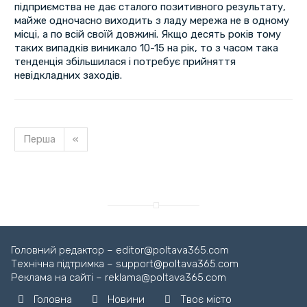
підприємства не дає сталого позитивного результату,
майже одночасно виходить з ладу мережа не в одному
місці, а по всій своїй довжині. Якщо десять років тому
таких випадків виникало 10-15 на рік, то з часом така
тенденція збільшилася і потребує прийняття
невідкладних заходів.
Перша
«
Головний редактор – editor@poltava365.com
Технічна підтримка – support@poltava365.com
Реклама на сайті – reklama@poltava365.com
Головна
Новини
Твоє місто