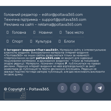
Головний редактор – editor@poltava365.com
Технічна підтримка – support@poltava365.com
Реклама на сайті – reklama@poltava365.com
Головна
Новини
Твоє місто
Спорт
Культура
Блоги
©
Інтернет-видання «Полтава365».
Матеріали сайту є інтелектуальною
власністю видання. Використання матеріалів інтернет-видання
«Полтава365» на інших сайтах дозволяється тільки за наявності
гіперпосилання на сайт
poltava365.com
не закриті для індексації
пошуковими системами, в друкованих виданнях - тільки за письмовою
згодою редакції. Матеріали, позначені літерою
Р
, публікуються на правах
реклами. Редакція інтернет-видання не несе відповідальності за зміст
коментарів до публікацій та тексти рекламних оголошень. Редакція не
завжди поділяє погляди авторів публікацій, але дає можливість висловити
їм свою думку.
© Copyright -
Poltava365
.