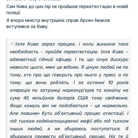
Сам Кива до цих пір не пройшов переатестацію в новій
поліції.
А вчора міністр внутрішніх справ Арсен Аваков
вступився за Киву.
Ілля Кива зараз працює, і коли виникне така
необхідність - пройде переатестацію. Ілля Кива –
адекватний гідний офіцер. І те, що існує дискурс
навколо цього, мені це відомо. Я ціную людей не по
тому, хто про що говорить про нього у пресі, а по
тому, що вони роблять. І за останні 10 років
операція по затримці наркокур’єрів та кокаїну на
суму 45 мільйонів доларів США тому свідчення.
Якщо комусь він не подобається - це нормально.
Але повинен бути об'єктивний процес атестації. І
під тиском кодеїнопоширючої мафії або під тиском
інших людей, я не збираюсь поступатися. Я
збираюся провести об'єктивний процес. На те й