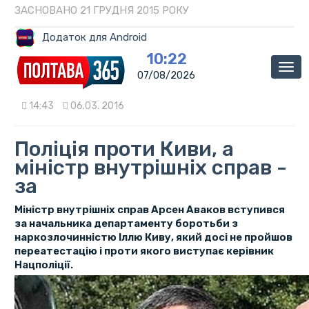
ЗАСНОВАНО 21 ГРУДНЯ 2015 РОКУ
Додаток для Android
10:22
Мен
07/08/2026
14:43
06.03. 2016
Поліція проти Киви, а
міністр внутрішніх справ -
за
Міністр внутрішніх справ Арсен Аваков вступився
за начальника департаменту боротьби з
наркозлочинністю Іллю Киву, який досі не пройшов
переатестацію і проти якого виступає керівник
Нацполіції.