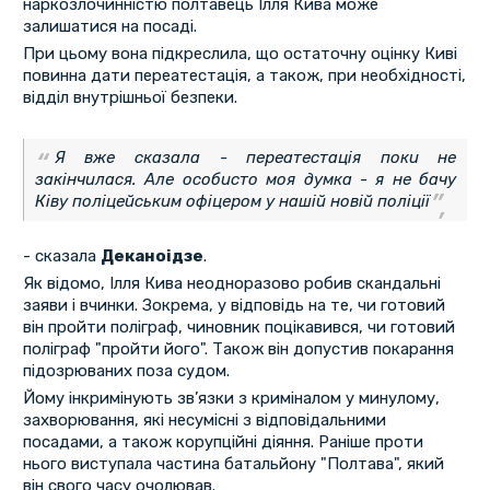
наркозлочинністю полтавець Ілля Кива може
залишатися на посаді.
При цьому вона підкреслила, що остаточну оцінку Киві
повинна дати переатестація, а також, при необхідності,
відділ внутрішньої безпеки.
Я вже сказала - переатестація поки не
закінчилася. Але особисто моя думка - я не бачу
Ківу поліцейським офіцером у нашій новій поліції
- сказала
Деканоідзе
.
Як відомо, Ілля Кива неодноразово робив скандальні
заяви і вчинки. Зокрема, у відповідь на те, чи готовий
він пройти поліграф, чиновник поцікавився, чи готовий
поліграф "пройти його". Також він допустив покарання
підозрюваних поза судом.
Йому інкримінують зв’язки з криміналом у минулому,
захворювання, які несумісні з відповідальними
посадами, а також корупційні діяння. Раніше проти
нього виступала частина батальйону "Полтава", який
він свого часу очолював.