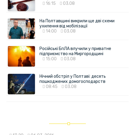
16:15
03.08
На Полтавщині викрили ще дві схеми
ухилення від мобілізації
14:00
03.08
Російські БпЛА влучили у приватне
підприємство на Миргородщині
15:00
03.08
Нічний обстріл у Полтаві: десять
пошкоджених домогосподарств
08:45
03.08