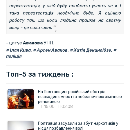
переатестація, у якій буду приймати участь не я. І
така переатестація неодмінно буде. Я оцінюю
роботу так, що коли людина працює на своєму
місці - це позитивно
- цитує
Авакова
УНН.
Ілля Кива
,
Арсен Аваков
,
Хатія Деканоідзе
,
поліція
Топ-5 за тиждень :
На Полтавщині російський обстріл
пошкодив ємності з небезпечною хімічною
речовиною
15:00
02.08
Полтавця засудили за збут наркотиків у
місця позбавлення волі