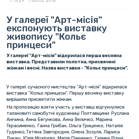
13:29
06.03. 2016
У галереї "Арт-місія"
експонують виставку
живопису "Кольє
принцеси"
У галереї "Арт-місія" відкрилася перша весняна
виставка. Представили полотна, присвячені
жінкам і весні. Назва виставки - "Кольє принцеси".
У галереї сучасного мистецтва "Арт-місія" відкрилася
виставка "Кольє принцеси". Першу весняну виставку
вирішили присвятити жінкам.
На пропозицію взяти участь у виставці відгукнулися
талановиті самобутні художниці Полтавщини: Руслана
Анічина, Анна Бегункова, Анна Величко, Марина
Герасименко, Ганна Грибан, Ольга Гриценко, Наталія
Гуденко,Тетяна Завгородня, Олена Зозуля, Лариса
Лукаш, Юлія Мохірєва, Марія Панченко, Галина Рідна,