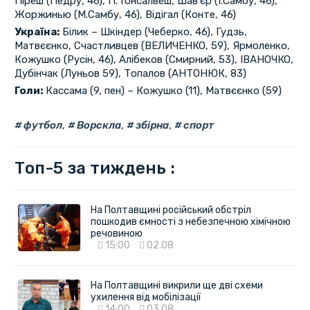
Піреш (Педру, 46), П. Гонсалвеш, Шав’єр (І.Самбу, 46),
Жоржинью (М.Самбу, 46), Відігал (Конте, 46)
Україна:
Білик – Шкіндер (Чеберко, 46), Гудзь,
Матвєєнко, Счастливцев (ВЕЛИЧЕНКО, 59), Ярмоленко,
Кожушко (Русін, 46), Алібеков (Смирний, 53), ІВАНОЧКО,
Дубінчак (Луньов 59), Топалов (АНТОНЮК, 83)
Голи:
Кассама (9, пен) – Кожушко (11), Матвєєнко (59)
футбол
,
Ворскла
,
збірна
,
спорт
Топ-5 за тиждень :
На Полтавщині російський обстріл
пошкодив ємності з небезпечною хімічною
речовиною
15:00
02.08
На Полтавщині викрили ще дві схеми
ухилення від мобілізації
14:00
03.08