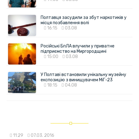
Полтавця засудили за збут наркотиків у
місця позбавлення волі
16:15
03.08
Російські БпЛА влучили у приватне
підприємство на Миргородщині
15:00
03.08
У Полтаві встановили унікальну музейну
експозицію з винищувачем МіГ-23
18:15
04.08
11:29
07.03. 2016