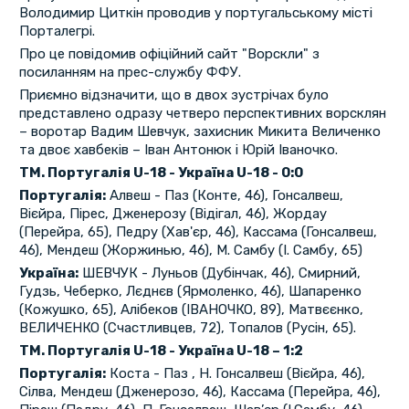
Володимир Циткін проводив у португальському місті
Порталегрі.
Про це повідомив офіційний сайт "Ворскли" з
посиланням на прес-службу ФФУ.
Приємно відзначити, що в двох зустрічах було
представлено одразу четверо перспективних ворсклян
– воротар Вадим Шевчук, захисник Микита Величенко
та двоє хавбеків – Іван Антонюк і Юрій Іваночко.
ТМ. Португалія U-18 - Україна U-18 - 0:0
Португалія:
Алвеш - Паз (Конте, 46), Гонсалвеш,
Вієйра, Пірес, Дженерозу (Відігал, 46), Жордау
(Перейра, 65), Педру (Хав'єр, 46), Кассама (Гонсалвеш,
46), Мендеш (Жоржинью, 46), М. Самбу (І. Самбу, 65)
Україна:
ШЕВЧУК - Луньов (Дубінчак, 46), Смирний,
Гудзь, Чеберко, Лєднєв (Ярмоленко, 46), Шапаренко
(Кожушко, 65), Алібеков (ІВАНОЧКО, 89), Матвєєнко,
ВЕЛИЧЕНКО (Счастливцев, 72), Топалов (Русін, 65).
ТМ. Португалія U-18 - Україна U-18 – 1:2
Португалія:
Коста - Паз , Н. Гонсалвеш (Вієйра, 46),
Сілва, Мендеш (Дженерозо, 46), Кассама (Перейра, 46),