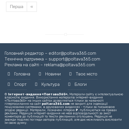
Перша
«
Головний редактор – editor@poltava365.com
Технічна підтримка – support@poltava365.com
Реклама на сайті – reklama@poltava365.com
Головна
Новини
Твоє місто
Спорт
Культура
Блоги
©
Інтернет-видання «Полтава365».
Матеріали сайту є інтелектуальною
власністю видання. Використання матеріалів інтернет-видання
«Полтава365» на інших сайтах дозволяється тільки за наявності
гіперпосилання на сайт
poltava365.com
не закриті для індексації
пошуковими системами, в друкованих виданнях - тільки за письмовою
згодою редакції. Матеріали, позначені літерою
Р
, публікуються на правах
реклами. Редакція інтернет-видання не несе відповідальності за зміст
коментарів до публікацій та тексти рекламних оголошень. Редакція не
завжди поділяє погляди авторів публікацій, але дає можливість висловити
їм свою думку.