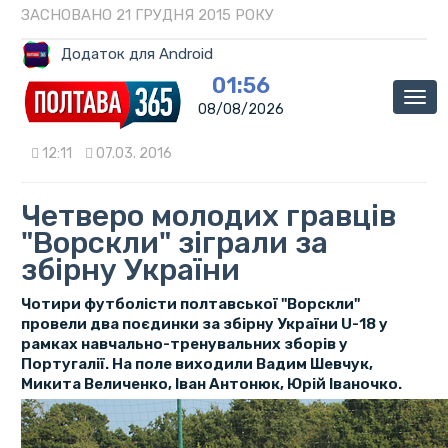
ЗАСНОВАНО 21 ГРУДНЯ 2015 РОКУ
Додаток для Android
01:56
Мен
08/08/2026
12:11
07.03. 2016
Четверо молодих гравців
"Ворскли" зіграли за
збірну України
Чотири футболісти полтавської "Ворскли"
провели два поєдинки за збірну України U-18 у
рамках навчально-тренувальних зборів у
Португалії. На поле виходили Вадим Шевчук,
Микита Величенко, Іван Антонюк, Юрій Іваночко.