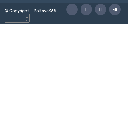
© Copyright -
Poltava365
.