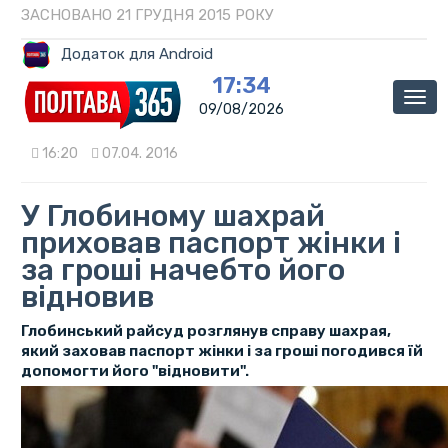
ЗАСНОВАНО 21 ГРУДНЯ 2015 РОКУ
Додаток для Android
17:34
Мен
09/08/2026
16:20
07.04. 2016
У Глобиному шахрай
приховав паспорт жінки і
за гроші начебто його
відновив
Глобинський райсуд розглянув справу шахрая,
який заховав паспорт жінки і за гроші погодився їй
допомогти його "відновити".