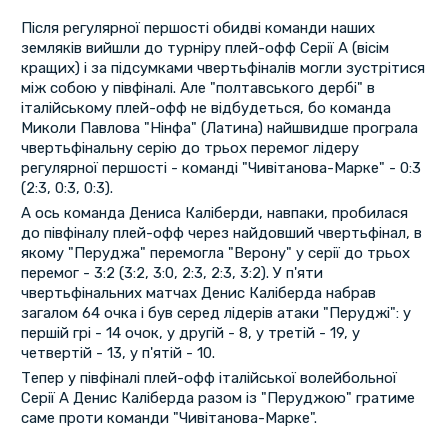
Після регулярної першості обидві команди наших
земляків вийшли до турніру плей-офф Серії А (вісім
кращих) і за підсумками чвертьфіналів могли зустрітися
між собою у півфіналі. Але "полтавського дербі" в
італійському плей-офф не відбудеться, бо команда
Миколи Павлова "Нінфа" (Латина) найшвидше програла
чвертьфінальну серію до трьох перемог лідеру
регулярної першості - команді "Чивітанова-Марке" - 0:3
(2:3, 0:3, 0:3).
А ось команда Дениса Каліберди, навпаки, пробилася
до півфіналу плей-офф через найдовший чвертьфінал, в
якому "Перуджа" перемогла "Верону" у серії до трьох
перемог - 3:2 (3:2, 3:0, 2:3, 2:3, 3:2). У п'яти
чвертьфінальних матчах Денис Каліберда набрав
загалом 64 очка і був серед лідерів атаки "Перуджі": у
першій грі - 14 очок, у другій - 8, у третій - 19, у
четвертій - 13, у п'ятій - 10.
Тепер у півфіналі плей-офф італійської волейбольної
Серії А Денис Каліберда разом із "Перуджою" гратиме
саме проти команди "Чивітанова-Марке".