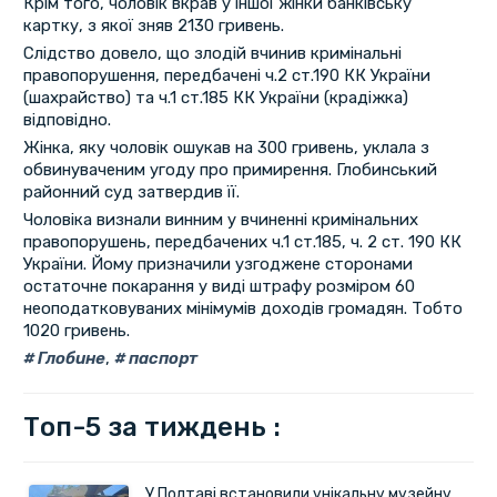
Крім того, чоловік вкрав у іншої жінки банківську
картку, з якої зняв 2130 гривень.
Слідство довело, що злодій вчинив кримінальні
правопорушення, передбачені ч.2 ст.190 КК України
(шахрайство) та ч.1 ст.185 КК України (крадіжка)
відповідно.
Жінка, яку чоловік ошукав на 300 гривень, уклала з
обвинуваченим угоду про примирення. Глобинський
районний суд затвердив її.
Чоловіка визнали винним у вчиненні кримінальних
правопорушень, передбачених ч.1 ст.185, ч. 2 ст. 190 КК
України. Йому призначили узгоджене сторонами
остаточне покарання у виді штрафу розміром 60
неоподатковуваних мінімумів доходів громадян. Тобто
1020 гривень.
Глобине
,
паспорт
Топ-5 за тиждень :
У Полтаві встановили унікальну музейну