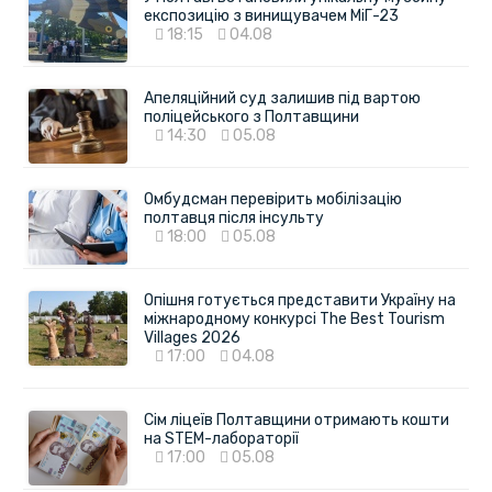
експозицію з винищувачем МіГ-23
18:15
04.08
Апеляційний суд залишив під вартою
поліцейського з Полтавщини
14:30
05.08
Омбудсман перевірить мобілізацію
полтавця після інсульту
18:00
05.08
Опішня готується представити Україну на
міжнародному конкурсі The Best Tourism
Villages 2026
17:00
04.08
Сім ліцеїв Полтавщини отримають кошти
на STEM-лабораторії
17:00
05.08